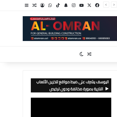
‫X
فيسبوك
‫YouTube
انستقرام
سناب تشات
‫TikTok
واتساب
تسجيل الدخول
مقال عشوائي
إضافة عمود جا
مقال عشوائي
الوضع المظلم
اليوسف يشرف على ضبط مواقع لتخزين الألعاب
النارية بصورة مخالفة ودون ترخيص
مشغل
الفيديو