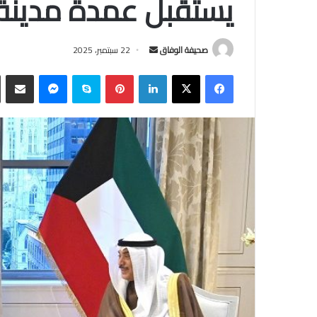
يستقبل عمدة مدينة 
أرسل
صحيفة الوفاق
22 سبتمبر، 2025
بريدا
فيسبوك
‫X
لينكدإن
بينتيريست
سكايب
ماسنجر
مشاركة
إلكترونيا