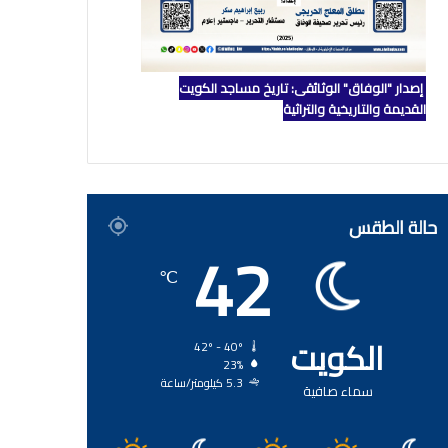
إصدار "الوفاق" الوثائقي: تاريخ مساجد الكويت
القديمة والتاريخية والتراثية
حالة الطقس
42
℃
الكويت
42º - 40º
23%
5.3 كيلومتر/ساعة
سماء صافية