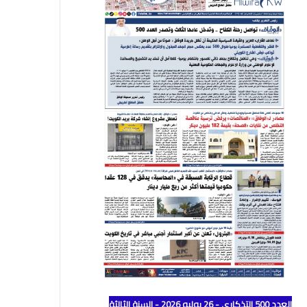
العدد 500 التذكاري - 26 يوليو 2026 - السنة الثالثة