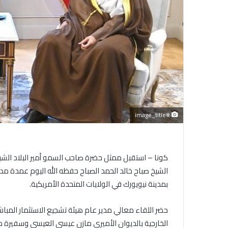
#image_title
كونا – استقبل ممثل حضرة صاحب السمو أمير البلاد الشي
الشيخ صباح خالد الحمد الصباح حفظه الله اليوم عمدة 
بمدينة نيويورك في الولايات المتحدة الأمريكية.
حضر اللقاء معالي مدير عام هيئة تشجيع الاستثمار المبا
الخارجية بالديوان الأميري مازن عيسى العيسى وسفيرة دول