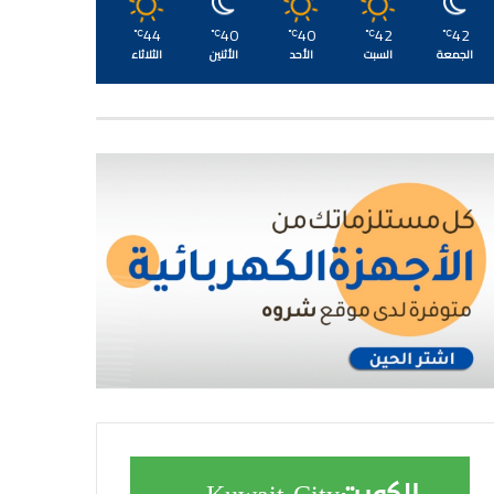
44
40
40
42
42
℃
℃
℃
℃
℃
الجمعة
السبت
الأحد
الأثنين
الثلاثاء