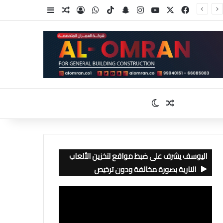
‫X
فيسبوك
‫YouTube
انستقرام
سناب تشات
‫TikTok
واتساب
تسجيل الدخول
مقال عشوائي
إضافة عمود جا
مقال عشوائي
الوضع المظلم
اليوسف يشرف على ضبط مواقع لتخزين الألعاب
النارية بصورة مخالفة ودون ترخيص
مشغل
الفيديو