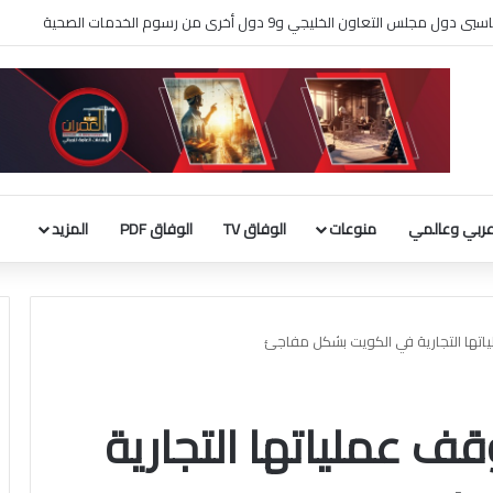
لثقافة يطلق فعاليات «نادي المبدعين» للأطفال ضمن مهرجان «صيفي ثقافي 18»
ربي وعالمي
منوعات
الوفاق TV
الوفاق PDF
المزيد
اتها التجارية في الكويت بشكل مفاجئ
قف عملياتها التجارية