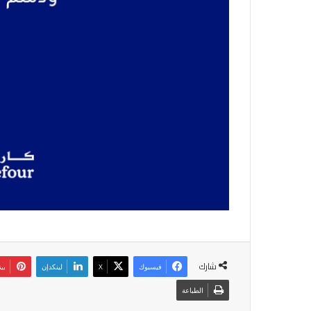
شارك
فيسبوك
‫X
لينكدإن
بي
الطباعة