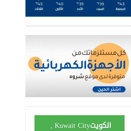
45
40
39
39
43
℃
℃
℃
℃
℃
الجمعة
السبت
الأحد
الأثنين
الثلاثاء