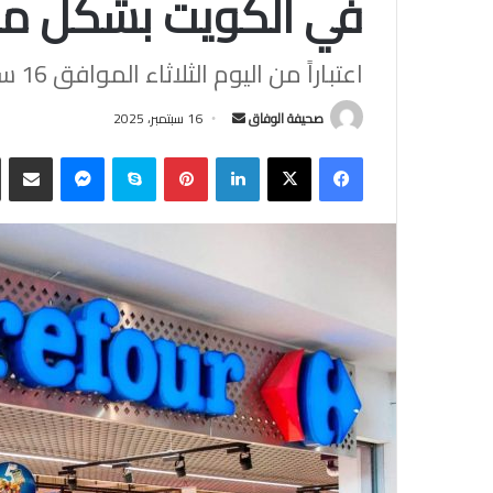
في الكويت بشكل م
اعتباراً من اليوم الثلاثاء الموافق 16 سبتمبر 2025
أرسل
صحيفة الوفاق
16 سبتمبر، 2025
بريدا
فيسبوك
‫X
لينكدإن
بينتيريست
سكايب
ماسنجر
مشاركة
إلكترونيا