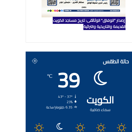
إصدار "الوفاق" الوثائقي: تاريخ مساجد الكويت
القديمة والتاريخية والتراثية
حالة الطقس
39
℃
الكويت
43º - 37º
23%
6.35 كيلومتر/ساعة
سماء صافية