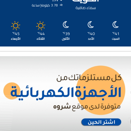
29%
3.78 كيلومتر/ساعة
سماء صافية
45
44
39
40
41
℃
℃
℃
℃
℃
السبت
الأحد
الأثنين
الثلاثاء
الأربعاء