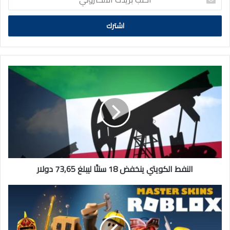
بريدك
الالكتروني
النفط
الكويتي
ينخفض
18
سنتًا
ليبلغ
73,65
دولار
النفط الكويتي ينخفض 18 سنتًا ليبلغ 73,65 دولار
السعودية
توقف
المحادثات
الصوتية