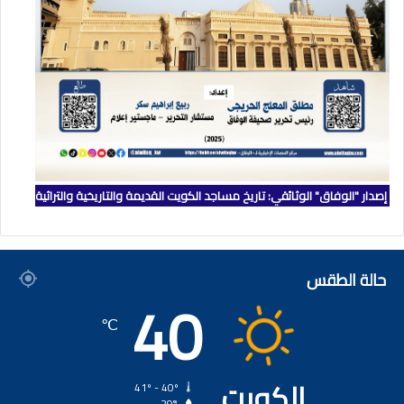
إصدار "الوفاق" الوثائقي: تاريخ مساجد الكويت القديمة والتاريخية والتراثية
حالة الطقس
40
℃
الكويت
41º - 40º