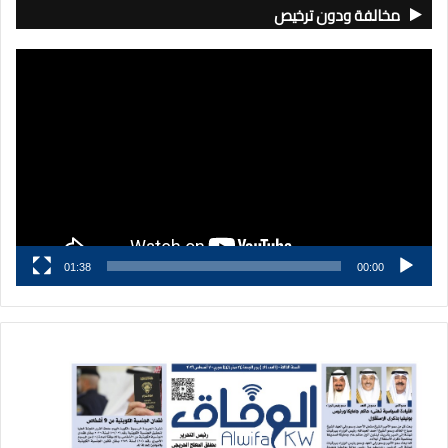
مخالفة ودون ترخيص
مشغل
الفيديو
01:38
00:00