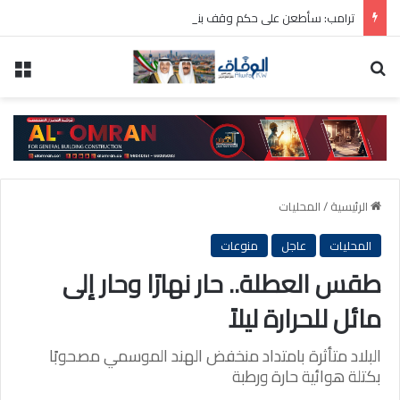
ترامب: سأطعن على حكم وقف بناء قاعة الاحتفالات بالبيت الأبيض
بحث عن
الق
الرئيسية
/
المحليات
المحليات
عاجل
منوعات
طقس العطلة.. حار نهارًا وحار إلى
مائل للحرارة ليلاً
البلاد متأثرة بامتداد منخفض الهند الموسمي مصحوبًا
بكتلة هوائية حارة ورطبة