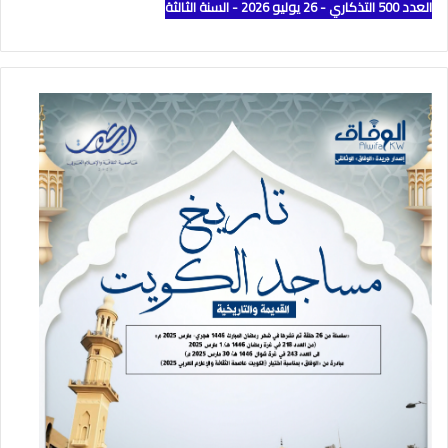
العدد 500 التذكاري - 26 يوليو 2026 - السنة الثالثة