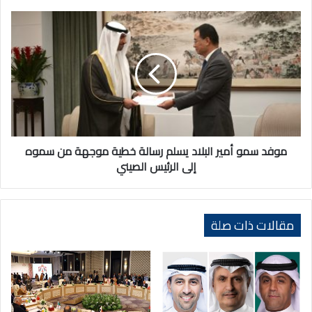
العامة
للأمم
موفد
المتحدة
سمو
أمير
البلاد
يسلم
رسالة
خطية
موجهة
من
سموه
موفد سمو أمير البلاد يسلم رسالة خطية موجهة من سموه
إلى
إلى الرئيس الصيني
الرئيس
الصيني
مقالات ذات صلة