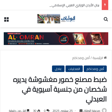
بيان الأردن الوزاري العربي الإسلامي : إطلاق تحرك لحشد موقف دولي لاحترام الوضع التاريخي بالقدس
بحث عن
الق
الرئيسية
/
أمن ومحاكم
أمن ومحاكم
المحليات
عاجل
ضبط مصنع خمور مغشوشة يديره
شخصان من جنسية آسيوية في
العبدلي
أرسل
صحيفة الوفاق
25 سبتمبر، 2025
0
30
اقل من دقيقة