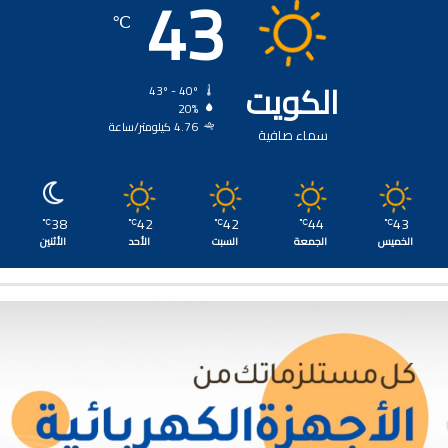
43
℃
الكويت
43º - 40º
20%
4.76 كيلومتر/ساعة
سماء صافية
38
42
42
44
43
℃
℃
℃
℃
℃
الخميس
الجمعة
السبت
الأحد
الأثنين