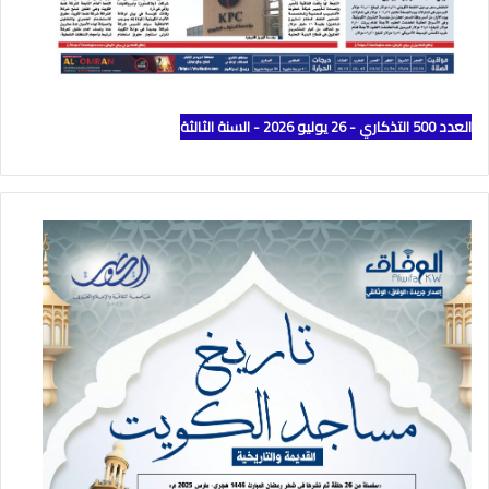
العدد 500 التذكاري - 26 يوليو 2026 - السنة الثالثة