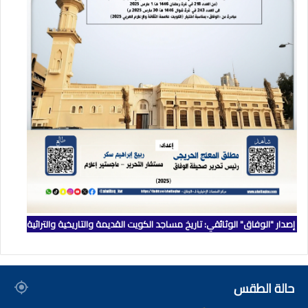
إصدار "الوفاق" الوثائقي: تاريخ مساجد الكويت القديمة والتاريخية والتراثية
حالة الطقس