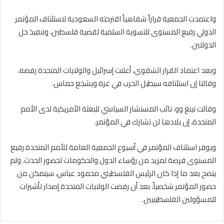
واعتمدت الجمعية قراراً شفاهياً اقترحته السعودية لاستئناف المؤتمر
الدولي رفيع المستوى للتسوية السلمية لقضية فلسطين، وتنفيذ حل
الدولتين.
وبعد اعتماد القرار الشفوي، أعلنت إسرائيل والولايات المتحدة رفضه،
وقالتا إن استئنافه سيطيل الحرب في غزة ويشجع حماس.
وقالت تينغ وو، نائب المستشار السياسي للبعثة الأمريكية لدى الأمم
المتحدة، إن بلادها لن تشارك في المؤتمر.
ويوفر استئناف المؤتمر في أسبوع الجمعية العامة للأمم المتحدة رفيع
المستوى فرصة لمزيد من رؤساء الدول والحكومات لحضور الحدث. ولم
يتضح بعد ما إذا كان الرئيس الفلسطيني محمود عباس، سيتمكن من
حضور المؤتمر شخصياً، بعد أن رفضت الولايات المتحدة إصدار تأشيرات
للمسؤولين الفلسطينيين.