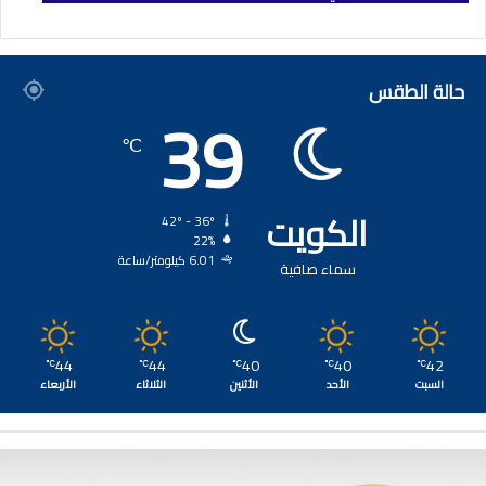
حالة الطقس
39
℃
الكويت
42º - 36º
22%
6.01 كيلومتر/ساعة
سماء صافية
44
44
40
40
42
℃
℃
℃
℃
℃
السبت
الأحد
الأثنين
الثلاثاء
الأربعاء