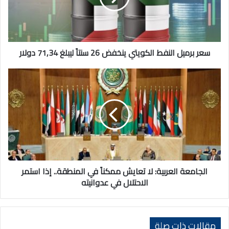
26
سنتاً
ليبلغ
71,34
دولار
سعر برميل النفط الكويتي ينخفض 26 سنتاً ليبلغ 71,34 دولار
الجامعة
العربية:
لا
تعايش
ممكناً
في
المنطقة..
إذا
استمر
الاحتلال
الجامعة العربية: لا تعايش ممكناً في المنطقة.. إذا استمر
في
الاحتلال في عدوانيته
عدوانيته
مقالات ذات صلة