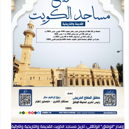
إصدار "الوفاق" الوثائقي: تاريخ مساجد الكويت القديمة والتاريخية والتراثية