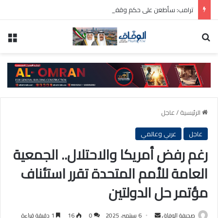
ترامب: سأطعن على حكم وقف بناء قاعة الاحتفالات بالبيت الأبيض
بحث عن
الق
الرئيسية
/
عاجل
عاجل
عربي وعالمي
رغم رفض أمريكا والاحتلال.. الجمعية
العامة للأمم المتحدة تقرر استئناف
مؤتمر حل الدولتين
أرسل
صحيفة الوفاق
6 سبتمبر، 2025
0
16
1 دقيقة قراءة