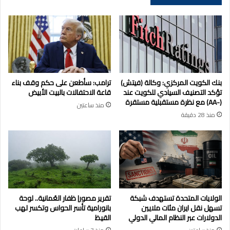
بنك الكويت المركزي: وكالة (فيتش)
ترامب: سأطعن على حكم وقف بناء
تؤكد التصنيف السيادي للكويت عند
قاعة الاحتفالات بالبيت الأبيض
(-AA) مع نظرة مستقبلية مستقرة
منذ ساعتين
منذ 28 دقيقة
الولايات المتحدة تستهدف شبكة
تقرير مصور| ظفار العُمانية.. لوحة
تسهل نقل ايران مئات ملايين
بانورامية تأسر الحواس وتكسر لهب
الدولارات عبر النظام المالي الدولي
القيظ