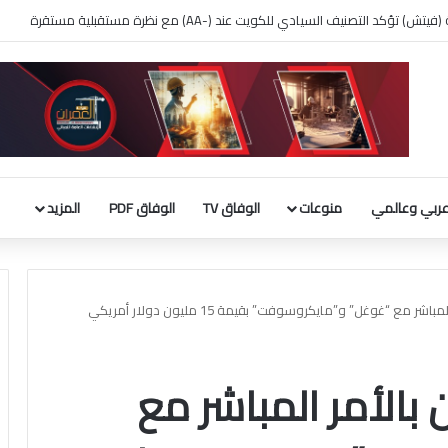
 بناء قاعة الاحتفالات بالبيت الأبيض
ربي وعالمي
منوعات
الوفاق TV
الوفاق PDF
المزيد
مع “غوغل” و”مايكروسوفت” بقيمة 15 مليون دولار أمريكي
بالأمر المباشر مع