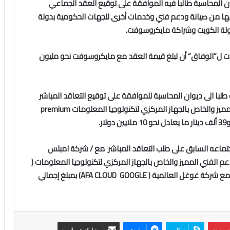
وان المحاسبة طالبا فيه الموافقة على توقيع العقد الجماعي
مها من صيانة ودعم فني وخدمات أخرى للجهات الحكومية بدولة
دولة الكويت وشراكة مايكروسوفت.
ات ل”الوفاق” أن تبلغ قيمة العقد مع مايكروسوفت نحو مليون
طلبا الى ديوان المحاسبة للموافقة على توقيع التعاقد المباشر
ميز والخاص بالجهاز المركزي لتكنولوجيا المعلومات
premium
تماعه السابق على طلب التعاقد المباشر مع / شركة امبلس
دعم الفني المميز والخاص بالجهاز المركزي لتكنولوجيا المعلومات (
ة مع شركة غوغل العالمية (
GOOGLE
CLOUD
AFA
) بمبلغ إجمالي
نتيريست
سكايب
ماسنجر
مشاركة عبر البريد