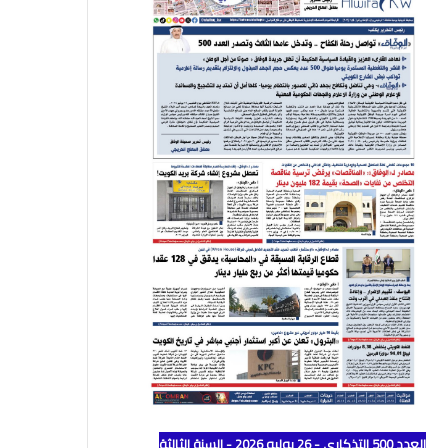
العدد 500 التذكاري - 26 يوليو 2026 - السنة الثالثة