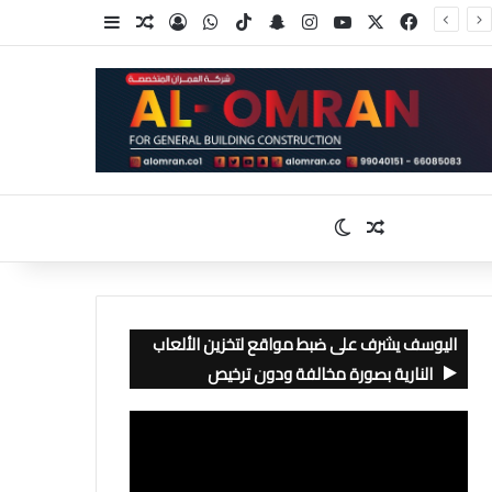
‫X
فيسبوك
‫YouTube
انستقرام
سناب تشات
‫TikTok
واتساب
تسجيل الدخول
مقال عشوائي
إضافة عمود جا
مقال عشوائي
الوضع المظلم
اليوسف يشرف على ضبط مواقع لتخزين الألعاب
النارية بصورة مخالفة ودون ترخيص
مشغل
الفيديو