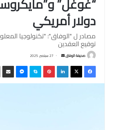
دولار أمريكي
مصادر ل "الوفاق": "تكنولوجيا المعل
توقيع العقدين
أرسل
صحيفة الوفاق
27 سبتمبر، 2025
بريدا
فيسبوك
‫X
لينكدإن
بينتيريست
سكايب
ماسنجر
مشاركة
إلكترونيا