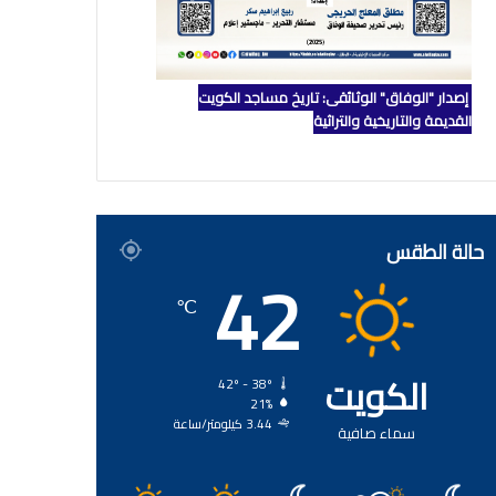
إصدار "الوفاق" الوثائقي: تاريخ مساجد الكويت
القديمة والتاريخية والتراثية
حالة الطقس
42
℃
الكويت
42º - 38º
21%
3.44 كيلومتر/ساعة
سماء صافية