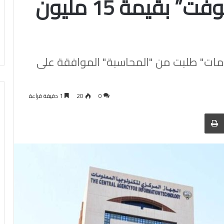
“غوغل” و”مايكروسوفت” بقيمة 15 مليون
ومات" طلبت من "المحاسبة" الموافقة على
0
20
1 دقيقة قراءة
 عبر البريد
الطباعة