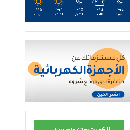
45
44
40
42
42
℃
℃
℃
℃
℃
السبت
الأحد
الأثنين
الثلاثاء
الأربعاء