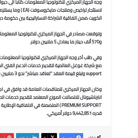
وجه الجهاز المركزي لتكنولوجيا المعلومات كتابا الى دي
لاستئجار تراخيص ومنتجات مايكروسوفت (
EA
) وما يستلز
الكويت ضمن اتفاقية الشراكة الاستراتيجية بين حكومة 
وتوقعت مصادر في الجهاز المركزي لتكنولوجيا المعلوم
و570 ألف دينار ما يعادل 5 ملايين دولار.
وفي طلب آخر وجه الجهاز المركزي لتكنولوجيا المعلومات 
مع شركة غوغل العالمية لتقديم خدمات الدعم الفني الم
support
وتبلغ قيمة العقد “تعاقد مباشر” نحو 3 ملايين و39 ألف دينار ما يعادل نحو 10 ملايين دولار.
وكان الجهاز المركزي للمناقصات العامة قد وافق في اج
انترناشيونال للاتصالات الموزع المعتمد لتقديم خدمات ال
PREMIUM SUPPORT
) المتضمنة في الاتفاقية الإطاري
قدره 9,442,851 دولار أمريكي
.
شارك
فيسبوك
‫X
لينكدإن
بي