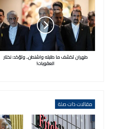
طهران
تكشف
ما
طلبته
واشنطن..
وتؤكد:
نختار
العقوبات!
طهران تكشف ما طلبته واشنطن.. وتؤكد: نختار
العقوبات!
مقالات ذات صلة