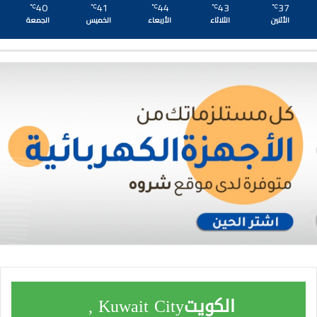
40
41
44
43
37
℃
℃
℃
℃
℃
الأثنين
الثلاثاء
الأربعاء
الخميس
الجمعة