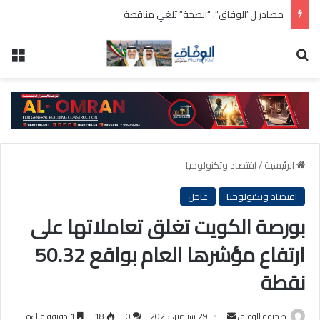
مصادر ل”الوفاق”: “الصحة” تلغي مناقصة شراء 200 سيارة إسعاف
بحث عن
الق
الرئيسية
/
اقتصاد وتكنولوجيا
اقتصاد وتكنولوجيا
عاجل
بورصة الكويت تغلق تعاملاتها على
ارتفاع مؤشرها العام بواقع 50.32
نقطة
أرسل
صحيفة الوفاق
29 سبتمبر، 2025
0
18
1 دقيقة قراءة