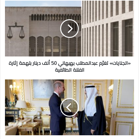
«الجنايات»
تغرّم
عبدالمطلب
بهبهاني
50
ألف
دينار
بتهمة
إثارة
الفتنة
«الجنايات» تغرّم عبدالمطلب بهبهاني 50 ألف دينار بتهمة إثارة
الطائفية
الفتنة الطائفية
سمو
ولي
العهد
يلتقي
ولي
عهد
المملكة
المتحدة
في