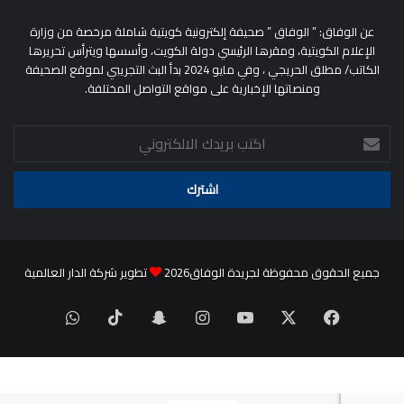
عن الوفاق: ” الوفاق ” صحيفة إلكترونية كويتية شاملة مرخصة من وزارة
الإعلام الكويتية، ومقرها الرئيسي دولة الكويت، وأسسها ويترأس تحريرها
الكاتب/ مطلق الحريجي ، وفي مايو 2024 بدأ البث التجريبي لموقع الصحيفة
ومنصاتها الإخبارية على مواقع التواصل المختلفة.
اكتب
بريدك
الالكتروني
جميع الحقوق محفوظة لجريدة الوفاق2026
تطوير شركة الدار العالمية
‫X
فيسبوك
‫YouTube
انستقرام
سناب
‫TikTok
واتساب
تشات