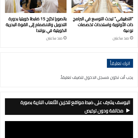
“التطبيقي” تبحث التوسع في البرامج
بالصور| تخرّج 15 ضابطا كويتيا بدورة
ذات الأولوية واستحداث تخصصات
التحويل والانضمام إلى القوة البحرية
نوعية
الكويتية في بولندا
منذ ساعتين
منذ ساعتين
اترك تعليقاً
يجب أنت تكون
مسجل الدخول
لتضيف تعليقاً.
اليوسف يشرف على ضبط مواقع لتخزين الألعاب النارية بصورة
مخالفة ودون ترخيص
مشغل
الفيديو