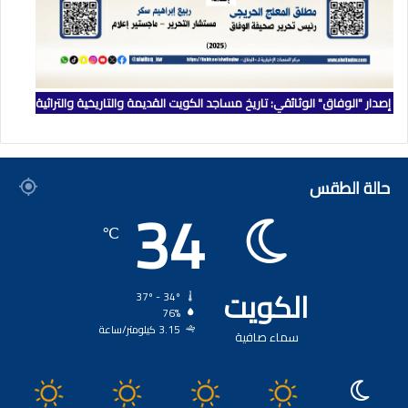
إصدار "الوفاق" الوثائقي: تاريخ مساجد الكويت القديمة والتاريخية والتراثية
حالة الطقس
34
℃
الكويت
37º - 34º
76%
3.15 كيلومتر/ساعة
سماء صافية