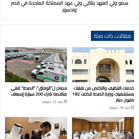
قصر
سمو ولي العهد يلتقي ولي عهد المملكة المتحدة في قصر
وندسور
وندسور
مقالات ذات صلة
خدمات التنظيف والتخلص من نفايات
مصادر ل”الوفاق”: “الصحة” تلغي
مستشفيات وزارة الصحة تتكلف 182
مناقصة شراء 200 سيارة إسعاف
مليون دينار
منذ 55 دقيقة
منذ 18 دقيقة