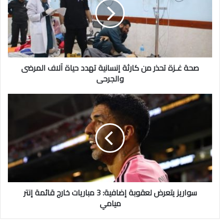
من
كارثة
إنسانية
تهدد
حياة
آلاف
المرضى
صحة غـزة تحذر من كارثة إنسانية تهدد حياة آلاف المرضى
والجرحى
والجرحى
سواريز
يتعرض
لعقوبة
إضافية:
3
مباريات
خارج
قائمة
إنتر
ميامي
سواريز يتعرض لعقوبة إضافية: 3 مباريات خارج قائمة إنتر
ميامي