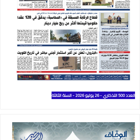
العدد 500 التذكاري - 26 يوليو 2026 - السنة الثالثة