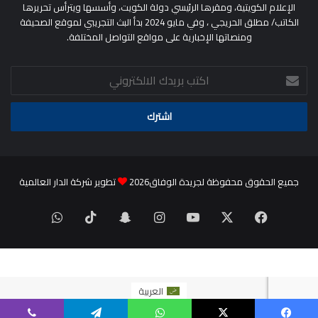
الإعلام الكويتية، ومقرها الرئيسي دولة الكويت، وأسسها ويترأس تحريرها
الكاتب/ مطلق الحريجي ، وفي مايو 2024 بدأ البث التجريبي لموقع الصحيفة
ومنصاتها الإخبارية على مواقع التواصل المختلفة.
اكتب
بريدك
الالكتروني
جميع الحقوق محفوظة لجريدة الوفاق2026
تطوير شركة الدار العالمية
‫X
فيسبوك
‫YouTube
انستقرام
سناب
‫TikTok
واتساب
تشات
العربية