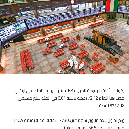
إلكترونيا
(كونا) – أغلقت بورصة الكويت تعاملاتها اليوم الثلاثاء على ارتفاع
مؤشرها العام 72.42 نقطة بنسبة 0.84 في المئة ليبلغ مستوى
8712.18 نقطة.
وتم تداول 455 مليون سهم عبر 27306 صفقة نقدية بقيمة 116.9
مليون دينار (نحو 356.5 مليون دولار).