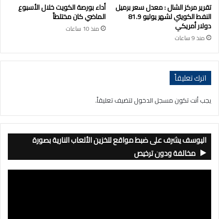
تقرير مركز الشال : معدل سعر برميل
أداء بورصة الكويت خلال الأسبوع
النفط الكويتي لشهر يوليو 81.9
الماضي كان مختلطاً
دولار أمريكي
منذ 10 ساعات
منذ 9 ساعات
اترك تعليقاً
يجب أنت تكون
مسجل الدخول
لتضيف تعليقاً.
اليوسف يشرف على ضبط مواقع لتخزين الألعاب النارية بصورة
مخالفة ودون ترخيص
مشغل
الفيديو