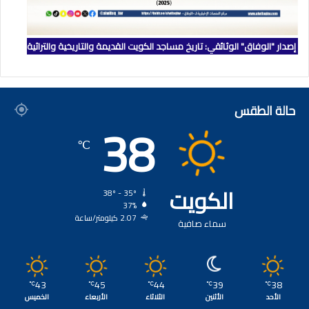
إصدار "الوفاق" الوثائقي: تاريخ مساجد الكويت القديمة والتاريخية والتراثية
حالة الطقس
38
℃
الكويت
38º - 35º
37%
2.07 كيلومتر/ساعة
سماء صافية
43
45
44
39
38
℃
℃
℃
℃
℃
الأحد
الأثنين
الثلاثاء
الأربعاء
الخميس