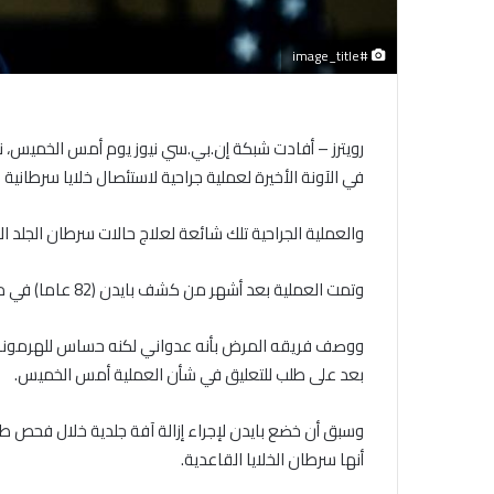
#image_title
رويترز – أفادت شبكة إن.بي.سي نيوز يوم أمس الخميس، ن
في الآونة الأخيرة لعملية جراحية لاستئصال خلايا سرطانية 
والعملية الجراحية تلك شائعة لعلاج حالات سرطان الجلد الأك
وتمت العملية بعد أشهر من كشف بايدن (82 عاما) في مايو أنه تم تشخيصه بسرطان البروستاتا.
ووصف فريقه المرض بأنه عدواني لكنه حساس للهرمونات، م
بعد على طلب للتعليق في شأن العملية أمس الخميس.
أنها سرطان الخلايا القاعدية.