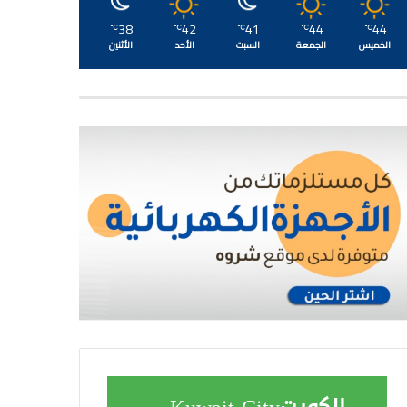
38
42
41
44
44
℃
℃
℃
℃
℃
الخميس
الجمعة
السبت
الأحد
الأثنين