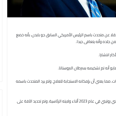
قلا عن متحدث باسم الرئيس الأمريكي السابق جو بايدن، بأنه خضع
من جلده وأنه يتعافى جيدا.
ثر انتشارا.
ما يعني أن بإمكانه الاستجابة للعلاج. ولم يرد المتحدث باسمه
وسبق أن خضع بايدن لإجراء إزالة آفة جلدية خلال فحص طبي روتيني في عام 2023 أثناء ولايته الرئاسية، وتم تحديد الآفة على