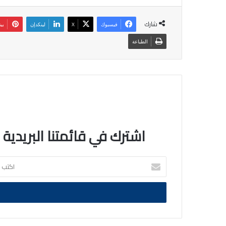
شارك
فيسبوك
‫X
لينكدإن
بي
الطباعة
اشترك في قائمتنا البريدية
اكتب
بريدك
الالكتروني