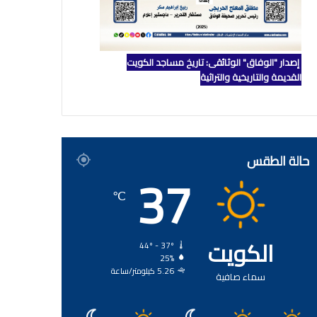
إصدار "الوفاق" الوثائقي: تاريخ مساجد الكويت
القديمة والتاريخية والتراثية
حالة الطقس
37
℃
الكويت
44º - 37º
25%
5.26 كيلومتر/ساعة
سماء صافية