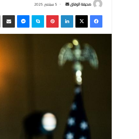
أرسل
صحيفة الوفاق
5 سبتمبر، 2025
بريدا
فيسبوك
‫X
لينكدإن
بينتيريست
سكايب
ماسنجر
مشاركة
إلكترونيا