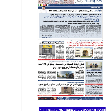
العدد 500 التذكاري - 26 يوليو 2026 - السنة الثالثة