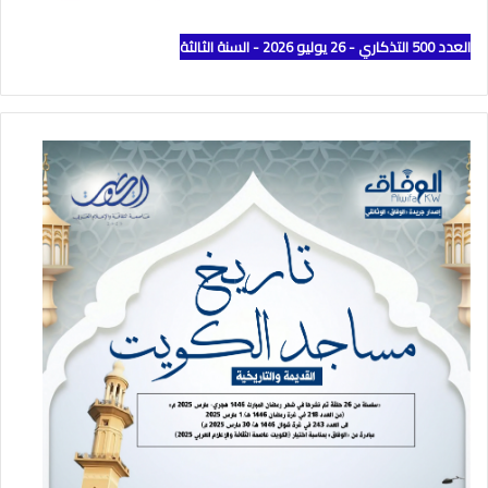
العدد 500 التذكاري - 26 يوليو 2026 - السنة الثالثة