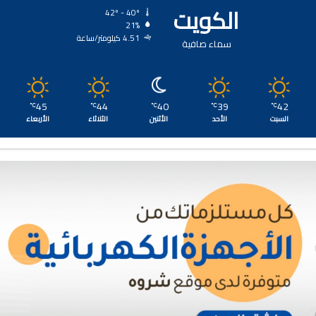
الكويت
42º - 40º
21%
4.51 كيلومتر/ساعة
سماء صافية
45
44
40
39
42
℃
℃
℃
℃
℃
السبت
الأحد
الأثنين
الثلاثاء
الأربعاء