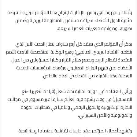
وأشاد بالجهود التي بذلتها الإمارات لإنجاح هذا المؤتمر عبر إيجاد فرصة
مثالية للدول الأعضاء لصياغة مستقبل المنظومة البريدية وضمان
تطورها ومواكبة متغيرات العصر السريعة.
يذكر أن المؤتمر الذي يعقد كل أربع سنوات يعتبر الحدث الأبرز الذي
ينظمه (الاتحاد البريدي العالمي) وهو الوكالة المتخصصة التابعة للأمم
المتحدة لقطاع البريد ويجمع صناع القرار وكبار المسؤولين من الدول
الأعضاء بمن فيهم الوزراء المعنيون ورؤساء المؤسسات البريدية
الوطنية وكبار الخبراء من القطاعين العام والخاص.
ويأتي انعقاده في دورته الحالية تحت شعار (قيادة التغيير لصنع
المستقبل) في وقت يشهد فيه العالم تسارعا غير مسبوق في مجالات
التجارة الإلكترونية والتحول الرقمي وتناميا في متطلبات الجودة
والموثوقية والأمن السيبراني.
وتشهد أعمال المؤتمر عقد جلسات نقاشية لاعتماد الإستراتيجية