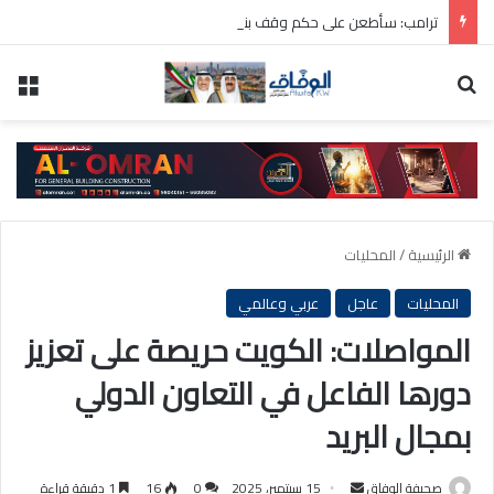
ترامب: سأطعن على حكم وقف بناء قاعة الاحتفالات بالبيت الأبيض
بحث عن
الق
الرئيسية
/
المحليات
المحليات
عاجل
عربي وعالمي
المواصلات: الكويت حريصة على تعزيز
دورها الفاعل في التعاون الدولي
بمجال البريد
أرسل
صحيفة الوفاق
15 سبتمبر، 2025
0
16
1 دقيقة قراءة