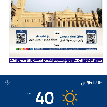
إصدار "الوفاق" الوثائقي: تاريخ مساجد الكويت القديمة والتاريخية والتراثية
حالة الطقس
40
℃