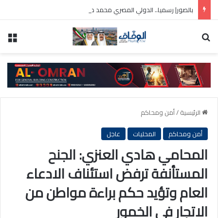
بالصور| رسميا.. الدولي المصري محمد صلاح في طرابزون التركي
بحث عن
الق
الرئيسية
/
أمن ومحاكم
أمن ومحاكم
المحليات
عاجل
المحامي هادي العنزي: الجنح
المستأنفة ترفض استئناف الادعاء
العام وتؤيد حكم براءة مواطن من
الاتجار في الخمور