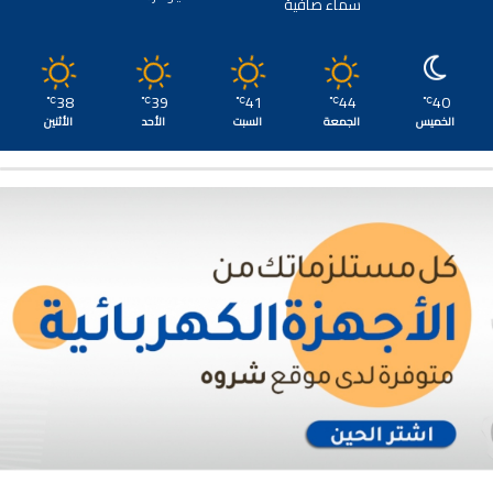
سماء صافية
38
39
41
44
40
℃
℃
℃
℃
℃
الخميس
الجمعة
السبت
الأحد
الأثنين