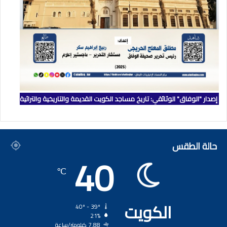
إصدار "الوفاق" الوثائقي: تاريخ مساجد الكويت القديمة والتاريخية والتراثية
حالة الطقس
40
℃
الكويت
40º - 39º
21%
7.88 كيلومتر/ساعة