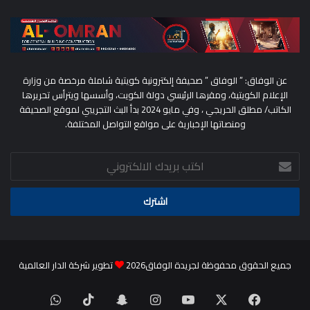
عن الوفاق: ” الوفاق ” صحيفة إلكترونية كويتية شاملة مرخصة من وزارة
الإعلام الكويتية، ومقرها الرئيسي دولة الكويت، وأسسها ويترأس تحريرها
الكاتب/ مطلق الحريجي ، وفي مايو 2024 بدأ البث التجريبي لموقع الصحيفة
ومنصاتها الإخبارية على مواقع التواصل المختلفة.
اكتب
بريدك
الالكتروني
جميع الحقوق محفوظة لجريدة الوفاق2026
تطوير شركة الدار العالمية
‫X
فيسبوك
‫YouTube
انستقرام
سناب
‫TikTok
واتساب