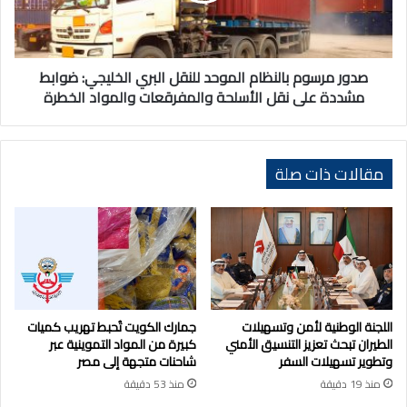
الخليجي:
ضوابط
مشددة
على
صدور مرسوم بالنظام الموحد للنقل البري الخليجي: ضوابط
نقل
مشددة على نقل الأسلحة والمفرقعات والمواد الخطرة
الأسلحة
والمفرقعات
والمواد
الخطرة
مقالات ذات صلة
اللجنة الوطنية لأمن وتسهيلات
جمارك الكويت تُحبط تهريب كميات
الطيران تبحث تعزيز التنسيق الأمني
كبيرة من المواد التموينية عبر
وتطوير تسهيلات السفر
شاحنات متجهة إلى مصر
منذ 19 دقيقة
منذ 53 دقيقة