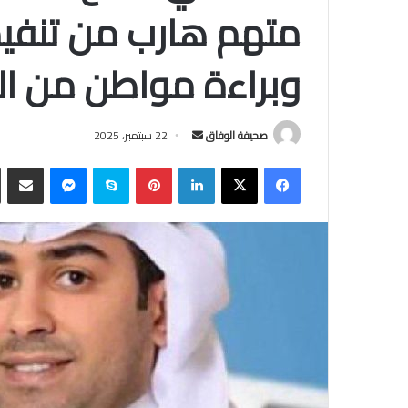
متهم هارب من تنفيذ 
وبراءة مواطن من الت
أرسل
صحيفة الوفاق
22 سبتمبر، 2025
بريدا
فيسبوك
‫X
لينكدإن
بينتيريست
سكايب
ماسنجر
مشاركة
إلكترونيا