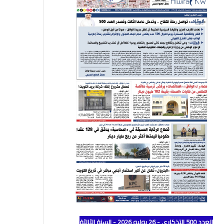
العدد 500 التذكاري - 26 يوليو 2026 - السنة الثالثة