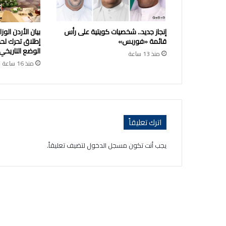
إنجاز جديد.. شخصيات كويتية على رأس
بيان الأردن الو
قائمة «فوربس»
إطلاق تحرك لح
الوضع التاريخي
منذ 13 ساعة
منذ 16 ساعة
اترك تعليقاً
يجب أنت تكون
مسجل الدخول
لتضيف تعليقاً.