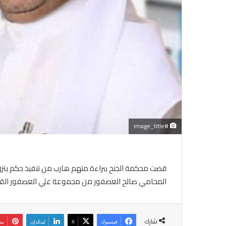
#image_title
قضت محكمة الجنح ببراءة متهم هارب من تنفيذ حكم بتزوي
المحامي صالح العصفور من مجموعة علي العصفور القان
شارك
فيسبوك
‫X
لينكدإن
بي