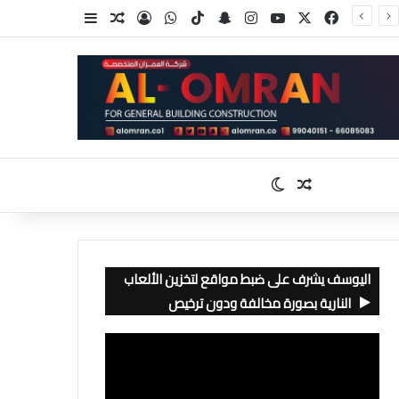
‫X
فيسبوك
‫YouTube
انستقرام
سناب تشات
‫TikTok
واتساب
تسجيل الدخول
مقال عشوائي
إضافة عمود جا
مقال عشوائي
الوضع المظلم
اليوسف يشرف على ضبط مواقع لتخزين الألعاب
النارية بصورة مخالفة ودون ترخيص
مشغل
الفيديو