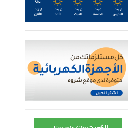
38
42
42
44
43
℃
℃
℃
℃
℃
الخميس
الجمعة
السبت
الأحد
الأثنين