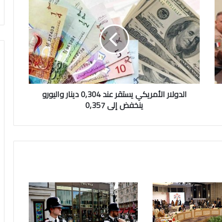
الأمريكي
يستقر
عند
0,304
دينار
واليورو
ينخفض
إلى
0,357
الدولار الأمريكي يستقر عند 0,304 دينار واليورو
ينخفض إلى 0,357