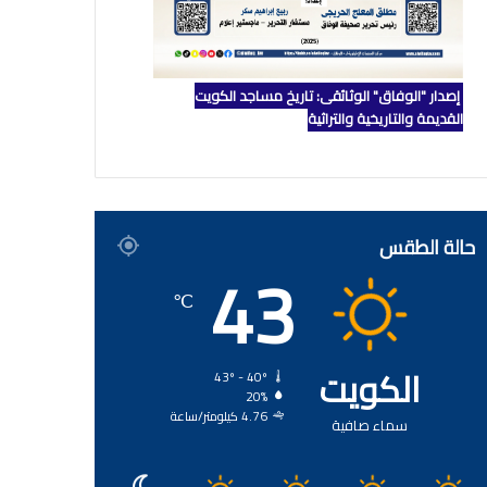
إصدار "الوفاق" الوثائقي: تاريخ مساجد الكويت
القديمة والتاريخية والتراثية
حالة الطقس
43
℃
الكويت
43º - 40º
20%
4.76 كيلومتر/ساعة
سماء صافية