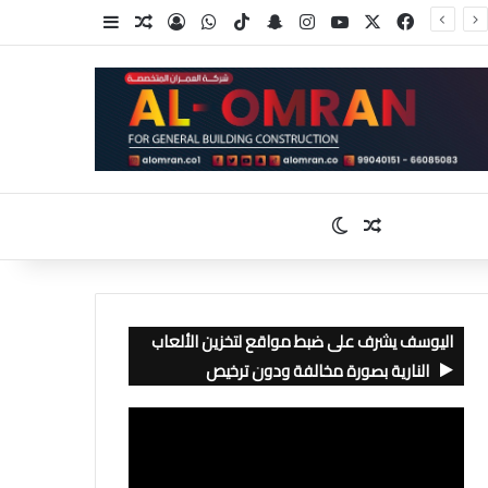
‫X
فيسبوك
‫YouTube
انستقرام
سناب تشات
‫TikTok
واتساب
تسجيل الدخول
مقال عشوائي
إضافة عمود جا
مقال عشوائي
الوضع المظلم
اليوسف يشرف على ضبط مواقع لتخزين الألعاب
النارية بصورة مخالفة ودون ترخيص
مشغل
الفيديو