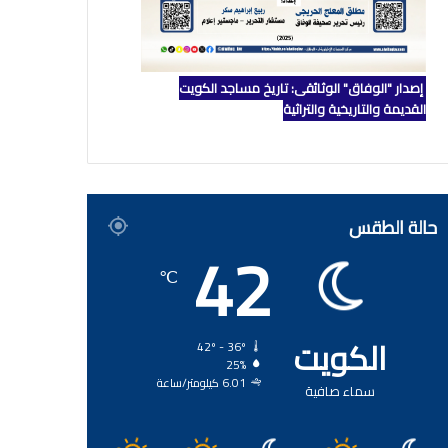
إصدار "الوفاق" الوثائقي: تاريخ مساجد الكويت
القديمة والتاريخية والتراثية
حالة الطقس
42
℃
الكويت
42º - 36º
25%
6.01 كيلومتر/ساعة
سماء صافية