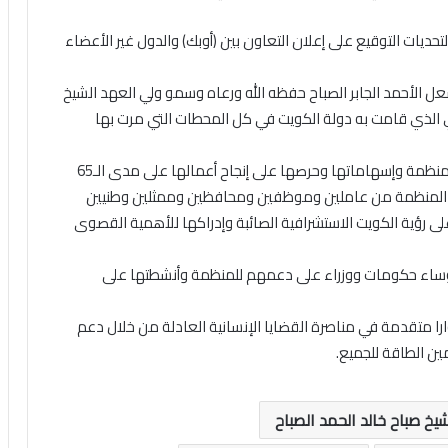
حديات التوقيع على إعلان التعاون بين (أوبك) والدول غير الأعضاء
عل الأحمد الجابر الصباح حفظه الله ورعاه وسمو ولي العهد الشيخ
دي الذي قامت به دولة الكويت في كل المحطات التي مرت بها
ونوه بالدور التاريخي الهام والقيادي لدولة الكويت في المنظمة وإسهاماتها وحرصها على إنجاح أعمالها على مدى الـ65
لى المنظمة من عاملين وموظفين ومحافظين وممثلين وطنيين
على رؤية الكويت الاستشرافية الصائبة وإدراكها للأهمية القصوى
رؤساء حكومات ووزراء على دعمهم للمنظمة وأنشطتها على
دوارا متقدمة في مناصرة القضايا الإنسانية العادلة من خلال دعم
ين الطاقة للجميع.
شيخ صباح خالد الحمد الصباح