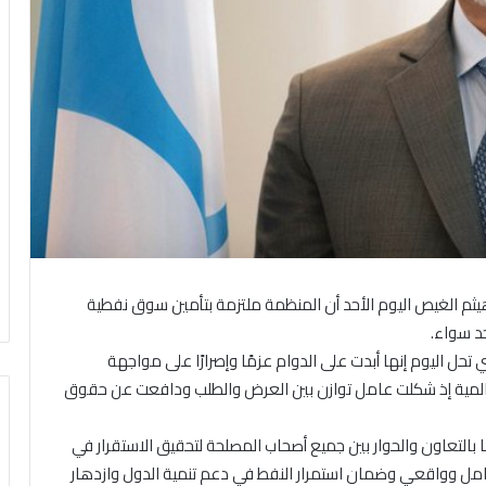
هيثم الغيص اليوم الأحد أن المنظمة ملتزمة بتأمين سوق نفطية
د سواء.
ـ65 لتأسيس المنظمة التي تحل اليوم إنها أبدت على الدوام عزمًا وإصرارًا على مواجهة
لعالمية إذ شكلت عامل توازن بين العرض والطلب ودافعت عن حقوق
على مدى 65 عاما من وجودها بالتعاون والحوار بين جميع أصحاب المصلحة لتحقيق الاستقرار في
مل وواقعي وضمان استمرار النفط في دعم تنمية الدول وازدهار