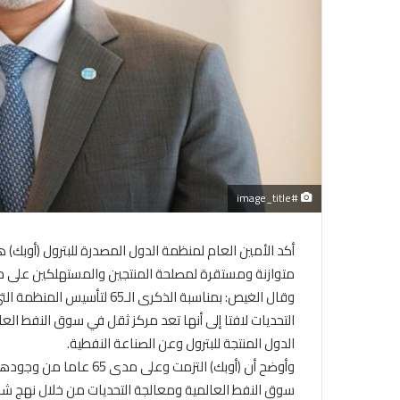
#image_title
أكد الأمين العام لمنظمة الدول المصدرة للبترول (أوبك) 
متوازنة ومستقرة لمصلحة المنتجين والمستهلكين على ح
وقال الغيص: بمناسبة الذكرى ال
التحديات لافتا إلى أنها تعد مركز ثقل في سوق النفط ا
الدول المنتجة للبترول وعن الصناعة النفطية.
وأوضح أن (أوبك) التزمت و
سوق النفط العالمية ومعالجة التحديات من خلال نهج شا