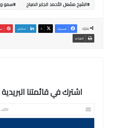
الشيخ مشعل الأحمد الجابر الصباح
سمو ول
شارك
فيسبوك
‫X
لينكدإن
بي
الطباعة
اشترك في قائمتنا البريدية
اكتب
بريدك
الالكتروني