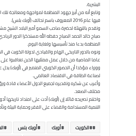
البشرية.
وتابع أنه من أبرز جهود المنظمة لمواجهة ومعالجة تلك الت
فيها عام 2016 المعروف باسم تحالف (أوبك بلس).
وتقدم بالتهنئة لحضرة صاحب السمو أمير البلاد الشيخ مش
صباح خالد الحمد الصباح حفظه الله مستذكرا الدور الريا
المنظمة بدءا منذ تأسيسها ولغاية اليوم.
عاما الماضية من خلال عمل ممثليها الذين تعاقبوا ع
ووزراء مؤكدا أن الحضور الكويتي المتميز في (أوبك) يدل 
لصناعة الطاقة في الاقتصاد العالمي.
وأعرب عن شكره وتقديره لجميع الدول الأعضاء قادة و
مختلف الصعد.
واختتم تصريحه قائلا إن (أوبك) أدت على امتداد تاريخها أ
التنمية المستدامة والقضاء على الفقر وحماية البيئة وتأم
#الكويت
أوبك
أوبك بلس
ال