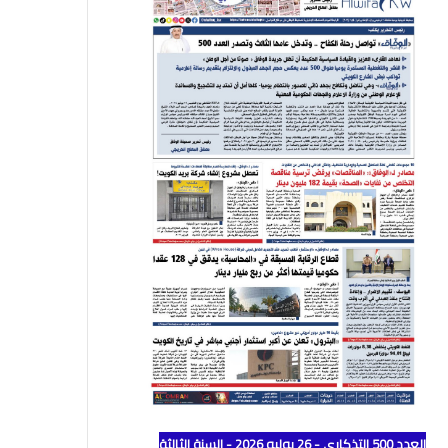
العدد 500 التذكاري - 26 يوليو 2026 - السنة الثالثة