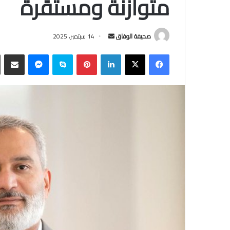
متوازنة ومستقرة
أرسل
صحيفة الوفاق
14 سبتمبر، 2025
بريدا
فيسبوك
‫X
لينكدإن
بينتيريست
سكايب
ماسنجر
مشاركة
إلكترونيا