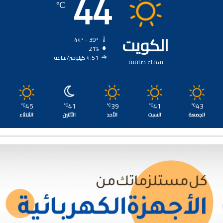
44
℃
الكويت
44º - 39º
21%
4.51 كيلومتر/ساعة
سماء صافية
45
41
39
41
43
℃
℃
℃
℃
℃
الجمعة
السبت
الأحد
الأثنين
الثلاثاء