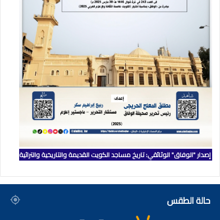
إصدار "الوفاق" الوثائقي: تاريخ مساجد الكويت القديمة والتاريخية والتراثية
حالة الطقس