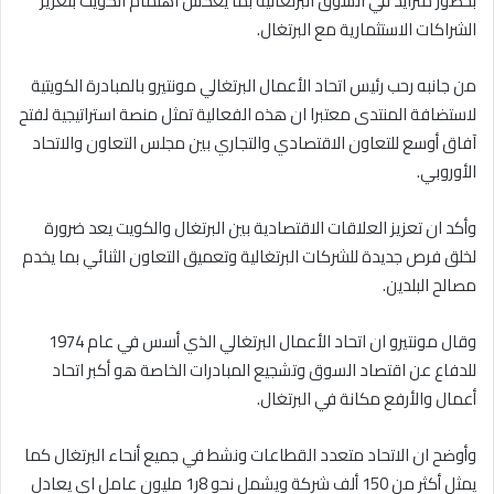
بحضور متزايد في السوق البرتغالية بما يعكس اهتمام الكويت بتعزيز
الشراكات الاستثمارية مع البرتغال.
من جانبه رحب رئيس اتحاد الأعمال البرتغالي مونتيرو بالمبادرة الكويتية
لاستضافة المنتدى معتبرا ان هذه الفعالية تمثل منصة استراتيجية لفتح
آفاق أوسع للتعاون الاقتصادي والتجاري بين مجلس التعاون والاتحاد
الأوروبي.
وأكد ان تعزيز العلاقات الاقتصادية بين البرتغال والكويت يعد ضرورة
لخلق فرص جديدة للشركات البرتغالية وتعميق التعاون الثنائي بما يخدم
مصالح البلدين.
وقال مونتيرو ان اتحاد الأعمال البرتغالي الذي أسس في عام 1974
للدفاع عن اقتصاد السوق وتشجيع المبادرات الخاصة هو أكبر اتحاد
أعمال والأرفع مكانة في البرتغال.
وأوضح ان الاتحاد متعدد القطاعات ونشط في جميع أنحاء البرتغال كما
يمثل أكثر من 150 ألف شركة ويشمل نحو 8ر1 مليون عامل اي يعادل