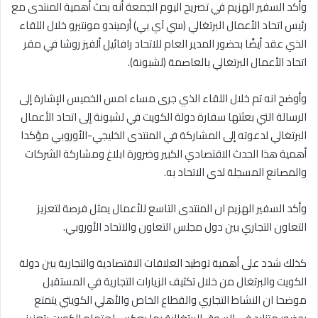
وأكد السفير الهزيم في تصريح اليوم الجمعة أنه بحث أهمية المنتدى مع
رئيس اتحاد الأعمال البرتغالي (سي آي بي) أرميندو مونتيرو خلال اللقاء
الذي عقد أيضًا بحضور المدير العام للاتحاد رافائيل ألفيز روشا في مقر
اتحاد الأعمال البرتغالي بالعاصمة (لشبونة).
وأوضح انه تم خلال اللقاء الذي جرى مساء امس الخميس الإشارة إلى
الرسالة التي بعثتها سفارة دولة الكويت في لشبونة إلى اتحاد الأعمال
البرتغالي لدعوته إلى المشاركة في المنتدى الخليجي-الأوروبي مؤكدا
أهمية هذا الحدث الاقتصادي الكبير وضرورة ابلاغ ومشاركة الشركات
والمصانع المسجلة لدى الاتحاد به.
وأكد السفير الهزيم ان المنتدى التاسع للأعمال يمثل فرصة لتعزيز
التعاون التجاري بين دول مجلس التعاون والاتحاد الأوروبي.
كذلك شدد على أهمية توطيد العلاقات الاقتصادية والتجارية بين دولة
الكويت والبرتغال من خلال تكثيف الزيارات التجارية في المستقبل
موضحا ان النشاط التجاري والقطاع الخاص والأهلي الكويتي يتمتع