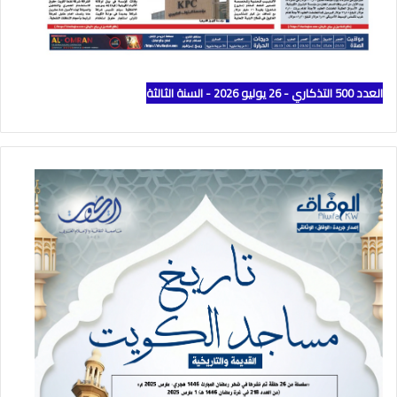
العدد 500 التذكاري - 26 يوليو 2026 - السنة الثالثة