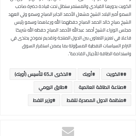
الكويت بدورها القيادي والمستمر ستظل تحت قيادة حضرة صاحب
السمو أمير البلاد الشيخ مشعل الأحمد الجابر الصباح وسمو ولي العهد
الشيخ صباح خالد الحمد الصباح حفظهما الله ورعاهما وسمو رئيس
مجلس الوزراء الشيخ أحمد عبدالله الأحمد الصباح حفظه الله شريكا
فاعلا في تعزيز التعاون بين الدول المنتجة وتقديم نموذج يحتذى في
التزام السياسات النفطية المسؤولة بما يضمن استقرار السوق
واستدامة الطاقة للأجيال القادمة”.
#الكويت
أوبك
الذكرى الـ65 لتأسيس (أوبك)
صناعة الطاقة العالمية
طارق الرومي
منظمة الدول المصدرة للنفط
وزير النفط