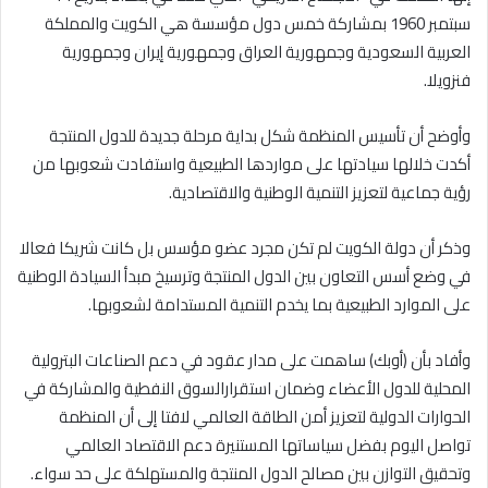
سبتمبر 1960 بمشاركة خمس دول مؤسسة هي الكويت والمملكة
العربية السعودية وجمهورية العراق وجمهورية إيران وجمهورية
فنزويلا.
وأوضح أن تأسيس المنظمة شكل بداية مرحلة جديدة للدول المنتجة
أكدت خلالها سيادتها على مواردها الطبيعية واستفادت شعوبها من
رؤية جماعية لتعزيز التنمية الوطنية والاقتصادية.
وذكر أن دولة الكويت لم تكن مجرد عضو مؤسس بل كانت شريكا فعالا
في وضع أسس التعاون بين الدول المنتجة وترسيخ مبدأ السيادة الوطنية
على الموارد الطبيعية بما يخدم التنمية المستدامة لشعوبها.
وأفاد بأن (أوبك) ساهمت على مدار عقود في دعم الصناعات البترولية
المحلية للدول الأعضاء وضمان استقرارالسوق النفطية والمشاركة في
الحوارات الدولية لتعزيز أمن الطاقة العالمي لافتا إلى أن المنظمة
تواصل اليوم بفضل سياساتها المستنيرة دعم الاقتصاد العالمي
وتحقيق التوازن بين مصالح الدول المنتجة والمستهلكة على حد سواء.