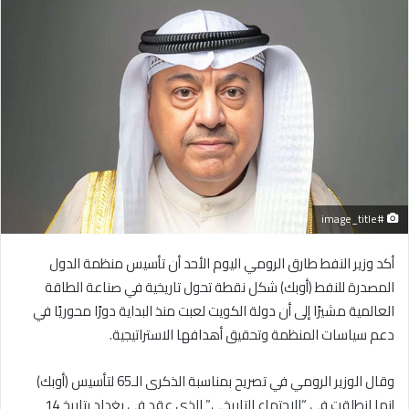
إلكترونيا
#image_title
أكد وزير النفط طارق الرومي اليوم الأحد أن تأسيس منظمة الدول
المصدرة للنفط (أوبك) شكل نقطة تحول تاريخية في صناعة الطاقة
العالمية مشيرًا إلى أن دولة الكويت لعبت منذ البداية دورًا محوريًا في
دعم سياسات المنظمة وتحقيق أهدافها الاستراتيجية.
وقال الوزير الرومي في تصريح بمناسبة الذكرى الـ65 لتأسيس (أوبك)
إنها انطلقت في “الاجتماع التاريخي” الذي عقد في بغداد بتاريخ 14