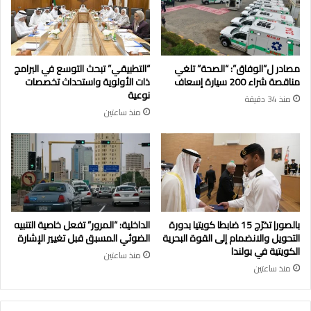
مصادر ل”الوفاق”: “الصحة” تلغي
“التطبيقي” تبحث التوسع في البرامج
مناقصة شراء 200 سيارة إسعاف
ذات الأولوية واستحداث تخصصات
نوعية
منذ 34 دقيقة
منذ ساعتين
بالصور| تخرّج 15 ضابطا كويتيا بدورة
الداخلية: “المرور” تفعل خاصية التنبيه
التحويل والانضمام إلى القوة البحرية
الضوئي المسبق قبل تغيير الإشارة
الكويتية في بولندا
منذ ساعتين
منذ ساعتين