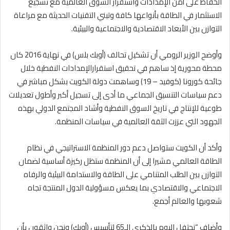
الحفاظ على أمن الإمدادات واستقرار السوق العالمية مع تشجيع
الاستثمار في الطاقة بأنواعها كافة وتبني التقنيات الحديثة مع مراعاة
التوازن بين الأبعاد الاقتصادية والاجتماعية والبيئية.
وأوضح الوزير الرومي أن تشكيل تحالف (أوبك بلس) في نهاية 2016 كان
محطة محورية إذ ساهم في تحقيق استقرارالإمدادات النفطية خلال
جائحة كورونا (كوفيد – 19) وساهمت دولة الكويت بشكل مباشر في
دعم سياسات التنسيق الجماعي ما أدى إلى تسجيل أكبر وأطول تعديلات
طوعية للإنتاج في تاريخ السوق النفطية وأشاد المجتمع الدولي بهذه
الجهود التي عززت الثقة العالمية في سياسات المنظمة.
وأكد أن الكويت ستواصل دعم دور المنظمة الاستراتيجي في نظام
الطاقة العالمي مشيرا إلى أن المنظمة ستظل ركيزة أساسية لضمان
التوازن بين الطلب المتنامي على الطاقة والاستدامة البيئية والرفاه
الاجتماعي والاقتصادي بما يعكس مسؤولية الدول المنتجة تجاه
شعوبها والعالم أجمع.
وأضاف “نحتفل اليوم بالذكرى الـ65 لتأسيس (أوبك) ونحن واثقون بأن