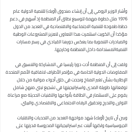
وأشار الوزير الرومي إلى أن إنشاء صندوق (أوبك) للتنمية الدولية عام
1976 مثل خطوة مهمة لتوسيع نطاق أثر المنظمة إذ أسهم في دعم
خطط طموحة للتنمية الاجتماعية والاقتصادية في العديد من الدول
مؤكدا أن الكويت استثمرت هذا التعاون لتعزيز المشروعات الوطنية
والمبادرات التنموية بما يعكس دورها القيادي في رسم مسارات
التنميةالمستدامة داخل المنظمة وخارجها.
ولفت إلى أن المنظمة أدت دورا رئيسيا في المشاركة والتنسيق في
المفاوضات الدولية الخاصة في مؤتمر الأطراف لاتفاقية الأمم المتحدة
الإطارية بشأن تغير المناخ ونجحت في خلق أجواء مواتية من خلال
توقعاتها طويلة المدى واستراتيجيتها في تشجيع تبني منهج شامل
يقوم على الاستثمار في الطاقة بأنواعها والتقنيات الحديثة مع مراعاة
التوازن والتدرج وتحقيق الرفاه الاجتماعي والاقتصادي والبيئي.
وبين أن تاريخ (أوبك) شهد مواجهة العديد من التحديات والتقلبات
الجيوسياسية ولكنها أثبتت عبر استراتيجياتها المدروسة قدرتها على