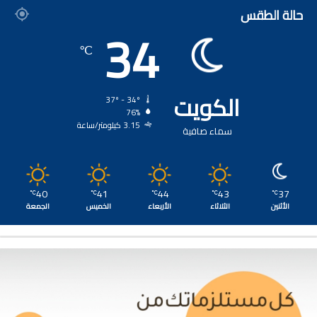
حالة الطقس
34
℃
الكويت
37º - 34º
76%
3.15 كيلومتر/ساعة
سماء صافية
40
41
44
43
37
℃
℃
℃
℃
℃
الأثنين
الثلاثاء
الأربعاء
الخميس
الجمعة