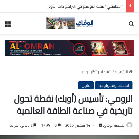
“التطبيقي” تبحث التوسع في البرامج ذات الأولوية واستحداث تخصصات نوعية
بحث عن
الق
الرئيسية
/
اقتصاد وتكنولوجيا
اقتصاد وتكنولوجيا
عاجل
الرومي: تأسيس (أوبك) نقطة تحول
تاريخية في صناعة الطاقة العالمية
أرسل
صحيفة الوفاق
14 سبتمبر، 2025
0
17
2 دقائق القراءة
بريدا