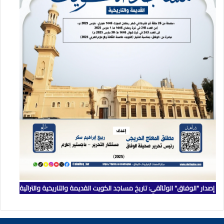
إصدار "الوفاق" الوثائقي: تاريخ مساجد الكويت القديمة والتاريخية والتراثية