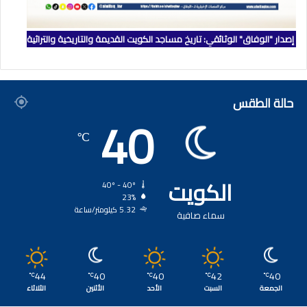
إصدار "الوفاق" الوثائقي: تاريخ مساجد الكويت القديمة والتاريخية والتراثية
حالة الطقس
40
℃
الكويت
40º - 40º
23%
5.32 كيلومتر/ساعة
سماء صافية
44
40
40
42
40
℃
℃
℃
℃
℃
الجمعة
السبت
الأحد
الأثنين
الثلاثاء