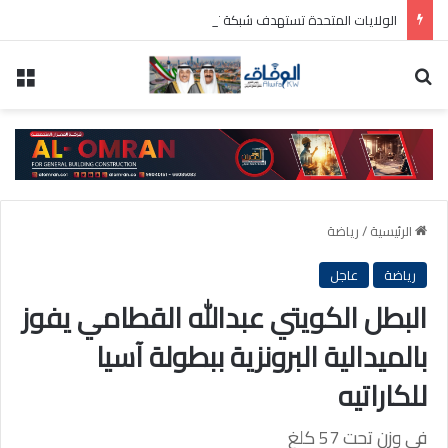
الولايات المتحدة تستهدف شبكة تسهل نقل ايران مئات ملايين الدولارات عبر النظام المالي الدولي
بحث عن
الق
الرئيسية
/
رياضة
رياضة
عاجل
البطل الكويتي عبدالله القطامي يفوز
بالميدالية البرونزية ببطولة آسيا
للكاراتيه
في وزن تحت 57 كلغ