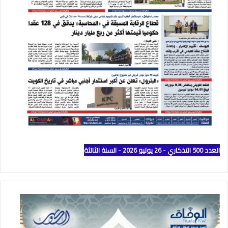
العدد 500 التذكاري - 26 يوليو 2026 - السنة الثالثة