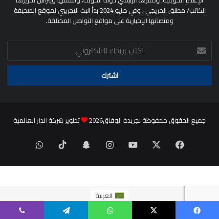
الكاتب/ مطلق الحريجي ، وفي مايو 2024 بدأ البث التجريبي لموقع الصحيفة
ومنصاتها الإخبارية على مواقع التواصل المختلفة.
اكتب
بريدك
الالكتروني
جميع الحقوق محفوظة لجريدة الوفاق2026
تطوير شركة الدار العالمية
‫X
فيسبوك
‫YouTube
انستقرام
سناب
‫TikTok
واتساب
تشات
العربية