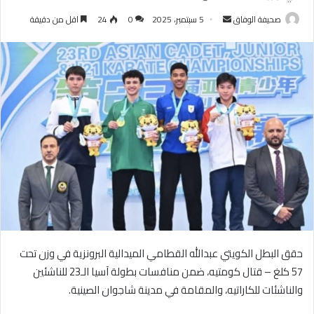
أرسل
صحيفة الوفاق
5 سبتمبر، 2025
0
24
اقل من دقيقة
بريدا
إلكترونيا
حقق البطل الكويتي عبدالله القطامي الميدالية البرونزية في وزن تحت
57 كلغ – قتال كومتيه، ضمن منافسات بطولة آسيا الـ23 للناشئين
والناشئات للكاراتيه، والمقامة في مدينة شاجوان الصينية.