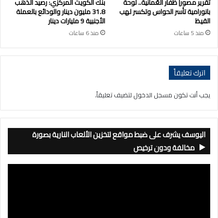
تقرير مصور| ظفار العُمانية.. لوحة
بنك الكويت المركزي: رصيد الذهب
بانورامية تأسر الحواس وتكسر لهب
31.8 مليون دينار والودائع بالعملة
القيظ
الأجنبية 9 مليارات دينار
منذ 5 ساعات
منذ 6 ساعات
اترك تعليقاً
يجب أنت تكون
مسجل الدخول
لتضيف تعليقاً.
اليوسف يشرف على ضبط مواقع لتخزين الألعاب النارية بصورة
مخالفة ودون ترخيص
مشغل
الفيديو