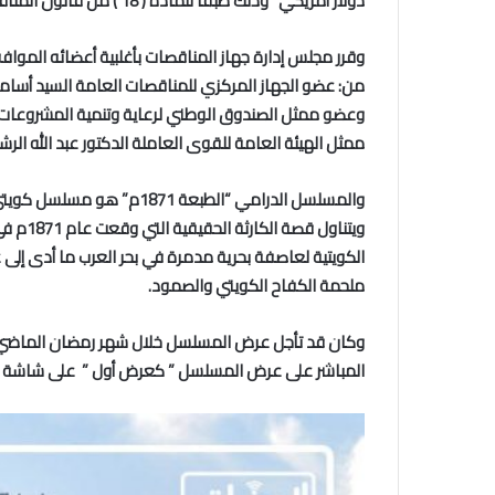
دولار أمريكي” وذلك طبقا للمادة ( 18 ) من قانون المناقصات العامة رقم 49 لسنة 2016 من البند (2) .
من: عضو الجهاز المركزي للمناقصات العامة السيد أسام
وعضو ممثل الصندوق الوطني لرعاية وتنمية المشروعات 
ممثل الهيئة العامة للقوى العاملة الدكتور عبد الله الر
والمسلسل الدرامي “الطبعة 1
ويتناول
الكويتية لعاصفة بحرية مدمرة في بحر العرب ما أدى إلى
ملحمة الكفاح الكويتي والصمود.
وكان قد تأجل عرض المسلسل خلال شهر رمضان الماضي انتظ
المباشر على عرض المسلسل ” كعرض أول ” على شاشة تل