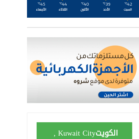
45
44
40
39
42
℃
℃
℃
℃
℃
السبت
الأحد
الأثنين
الثلاثاء
الأربعاء