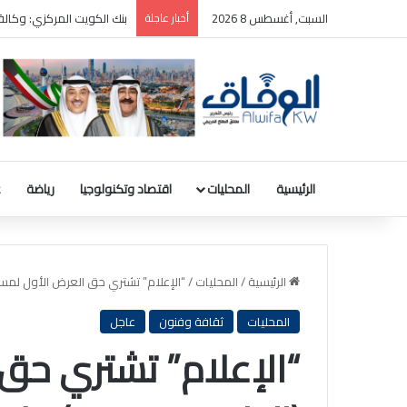
السبت, أغسطس 8 2026
أخبار عاجلة
ترامب: سأطعن على حكم وقف
الرئيسية
المحليات
اقتصاد وتكنولوجيا
رياضة
ع
الرئيسية
/
المحليات
/
“الإعلام” تشتري حق العرض الأول لمسلسل (الطبعة 1871م) على شاش
المحليات
ثقافة وفنون
عاجل
“الإعلام” تشتري حق