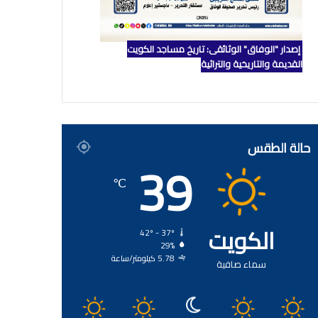
إصدار "الوفاق" الوثائقي: تاريخ مساجد الكويت
القديمة والتاريخية والتراثية
حالة الطقس
39
℃
الكويت
42º - 37º
29%
5.78 كيلومتر/ساعة
سماء صافية