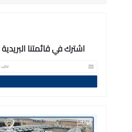
اشترك في قائمتنا البريدية
اكتب
بريدك
الالكتروني
مصادر
ل"الوفاق":
"الصحة"