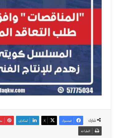
شارك
فيسبوك
‫X
لينكدإن
بي
الطباعة