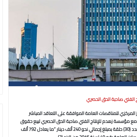
الفني صاحبة الحق الحصري
 المركزي للمناقصات العامة الموافقة على التعاقد المباشر
 حق عرض أول للمسلسل الدرامي (الطبعة 1871م) مع مؤسسة زهدم للإنتاج الفني صاحبة الحق الحصري لبيع حقوق
العرض كعرض أول على شاشات تلفزيون دولة الكويت بعدد (30) حلقة بمبلغ إجمالي نحو 240 ألف دينار “ما يعادل 792 ألف