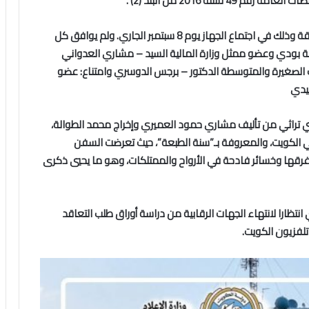
وقرر مجلس إدارة جهاز المناقصات بأغلبية أعضائه الموافقة وذلك في اجتماع الجهاز يوم 8 سبتمبر الجاري. ولم يوافق كل
ة بودي وعضو ممثل وزارة المالية السيد – مشاري العدواني
الصغيرة والمتوسطة الدكتور – برجس الدوسري وامتناع: عضو
شيدي
187م” هو مسلسل كويتي تراثي من تأليف مشاري حمود العميري وإخراج محمد الطوالة،
 قصة الكارثة الحقيقية التي وقعت عام 1871م في الكويت، والمعروفة بـ”سنة الطبعة”، حيث تعرضت السفن
 غرقها وخسائر فادحة في الأرواح والممتلكات، وهو ما يحيي ذكرى
ارا لانتهاء الجهات الرقابية من دراسة أوراق طلب التعاقد
فزيون الكويت.