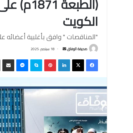
(الطبعة 1
الكويت
"المناقصات " وافق بأغلبية أعضائه على طلب ال
أرسل
صحيفة الوفاق
18 سبتمبر، 2025
بريدا
فيسبوك
‫X
لينكدإن
بينتيريست
سكايب
ماسنجر
مشاركة
إلكترونيا