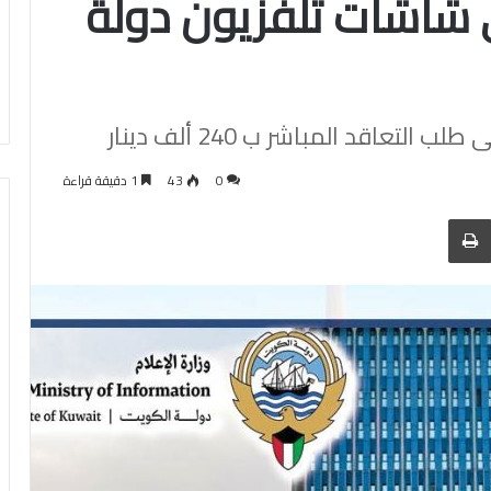
187م) على شاشات تلفزيون دولة
تعاقد المباشر ب 240 ألف دينار
0
43
1 دقيقة قراءة
 عبر البريد
الطباعة