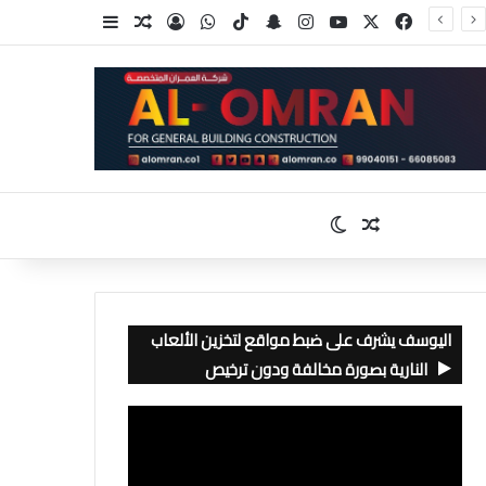
‫X
فيسبوك
‫YouTube
انستقرام
سناب تشات
‫TikTok
واتساب
تسجيل الدخول
مقال عشوائي
إضافة عمود جا
مقال عشوائي
الوضع المظلم
اليوسف يشرف على ضبط مواقع لتخزين الألعاب
النارية بصورة مخالفة ودون ترخيص
مشغل
الفيديو