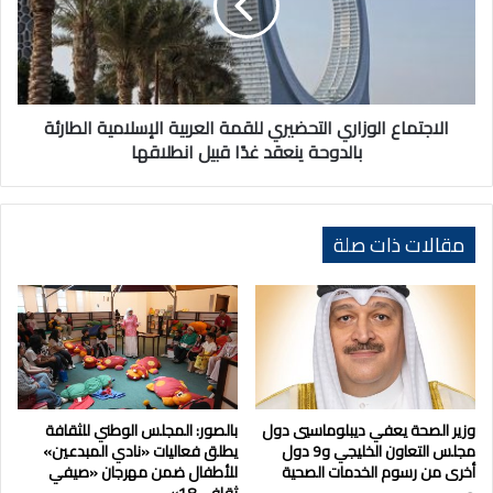
العربية
الإسلامية
الطارئة
بالدوحة
ينعقد
غدًا
الاجتماع الوزاري التحضيري للقمة العربية الإسلامية الطارئة
قبيل
بالدوحة ينعقد غدًا قبيل انطلاقها
انطلاقها
مقالات ذات صلة
وزير الصحة يعفي ديبلوماسيي دول
بالصور: المجلس الوطني للثقافة
مجلس التعاون الخليجي و9 دول
يطلق فعاليات «نادي المبدعين»
أخرى من رسوم الخدمات الصحية
للأطفال ضمن مهرجان «صيفي