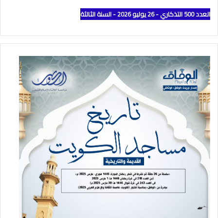
العدد 500 التذكاري - 26 يوليو 2026 - السنة الثالثة