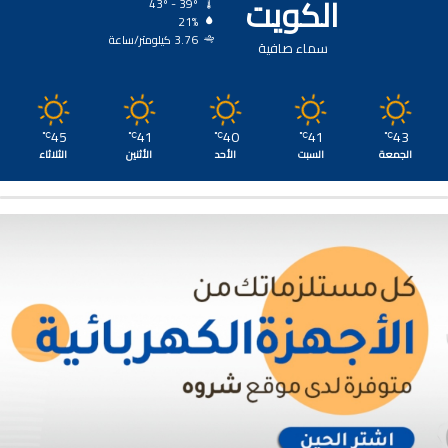
الكويت
43º - 39º
21%
3.76 كيلومتر/ساعة
سماء صافية
45
41
40
41
43
℃
℃
℃
℃
℃
الجمعة
السبت
الأحد
الأثنين
الثلاثاء