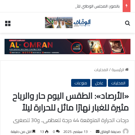
بالصور: المجلس الوطني للثقافة يطلق فعاليات «نادي المبدعين» للأطفال ضمن مهرجان «صيفي ثقافي 18»
بحث عن
الق
الرئيسية
/
المحليات
المحليات
عاجل
منوعات
«الأرصاد»: الطقس اليوم حار والرياح
مثيرة للغبار نهارًا مائل للحرارة ليلاً
درجات الحرارة المتوقعة 44 درجة للعظمى.. و30 للصغرى
أرسل
صحيفة الوفاق
13 سبتمبر، 2025
0
13
اقل من دقيقة