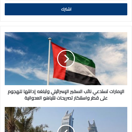
الالكتروني
الإمارات
تستدعي
نائب
السفير
الإسرائيلي
وتبلغه
إدانتها
للهجوم
على
قطر
الإمارات تستدعي نائب السفير الإسرائيلي وتبلغه إدانتها للهجوم
واستنكار
على قطر واستنكار تصريحات نتنياهو العدوانية
تصريحات
نتنياهو
الاجتماع
العدوانية
الوزاري
التحضيري
للقمة