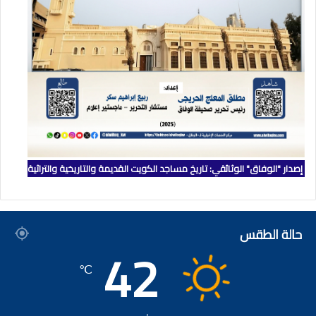
إصدار "الوفاق" الوثائقي: تاريخ مساجد الكويت القديمة والتاريخية والتراثية
حالة الطقس
42
℃