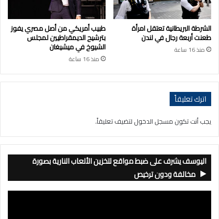
الشرطة البريطانية تعتقل امرأة
طبيب أمريكي من أصل مصري يفوز
طعنت أربعة رجال في لندن
بترشيح الديمقراطيين لمجلس
الشيوخ في ميشيغان
منذ 16 ساعة
منذ 16 ساعة
اترك تعليقاً
يجب أنت تكون
مسجل الدخول
لتضيف تعليقاً.
اليوسف يشرف على ضبط مواقع لتخزين الألعاب النارية بصورة
مخالفة ودون ترخيص
مشغل
الفيديو