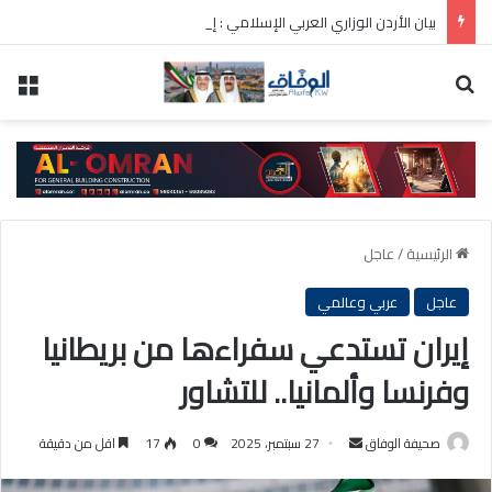
بيان الأردن الوزاري العربي الإسلامي : إطلاق تحرك لحشد موقف دولي لاحترام الوضع التاريخي بالقدس
بحث عن
الق
الرئيسية
/
عاجل
عاجل
عربي وعالمي
إيران تستدعي سفراءها من بريطانيا
وفرنسا وألمانيا.. للتشاور
أرسل
صحيفة الوفاق
27 سبتمبر، 2025
0
17
اقل من دقيقة
بريدا