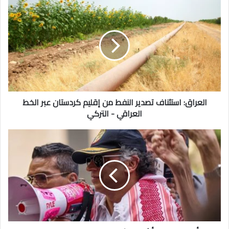
العراق:
استئناف
تصدير
النفط
من
إقليم
كردستان
عبر
الخط
العراقي
العراق: استئناف تصدير النفط من إقليم كردستان عبر الخط
-
العراقي - التركي
التركي
أمريكا
تلغي
تأشيرة
الرئيس
الكولومبي:
حرض
الجنود
الأمريكيين
على