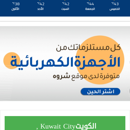
38
42
42
44
43
℃
℃
℃
℃
℃
الخميس
الجمعة
السبت
الأحد
الأثنين