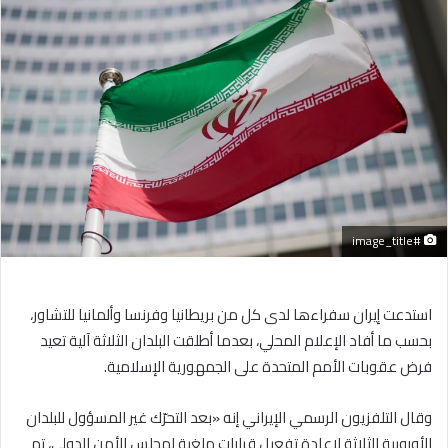
إلكترونيا
#image_title
استدعت إيران سفراءها لدى كل من بريطانيا وفرنسا وألمانيا للتشاور،
بحسب ما أفاد الإعلام المحلي، بعدما أطلقت البلدان الثلاثة آلية تعيد
فرض عقوبات الأمم المتحدة على الجمهورية الإسلامية.
وقال التلفزيون الرسمي الإيراني إنه «بعد التحرّك غير المسؤول للبلدان
الأوروبية الثلاثة لإعادة تفعيل قرارات ملغية لمجلس الأمن الدولي، تم