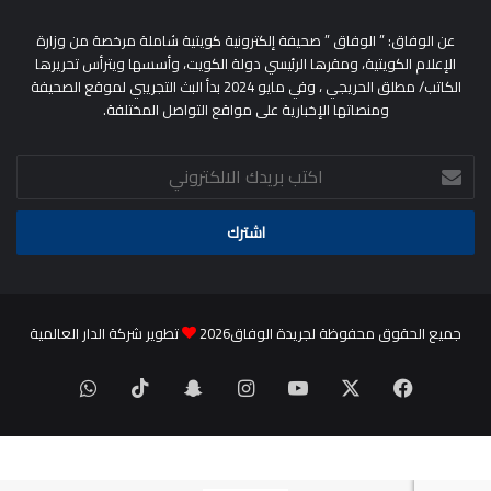
عن الوفاق: ” الوفاق ” صحيفة إلكترونية كويتية شاملة مرخصة من وزارة
الإعلام الكويتية، ومقرها الرئيسي دولة الكويت، وأسسها ويترأس تحريرها
الكاتب/ مطلق الحريجي ، وفي مايو 2024 بدأ البث التجريبي لموقع الصحيفة
ومنصاتها الإخبارية على مواقع التواصل المختلفة.
اكتب
بريدك
الالكتروني
جميع الحقوق محفوظة لجريدة الوفاق2026
تطوير شركة الدار العالمية
‫X
فيسبوك
‫YouTube
انستقرام
سناب
‫TikTok
واتساب
تشات