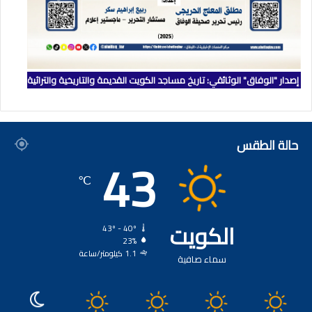
إصدار "الوفاق" الوثائقي: تاريخ مساجد الكويت القديمة والتاريخية والتراثية
حالة الطقس
43
℃
الكويت
43º - 40º
23%
1.1 كيلومتر/ساعة
سماء صافية