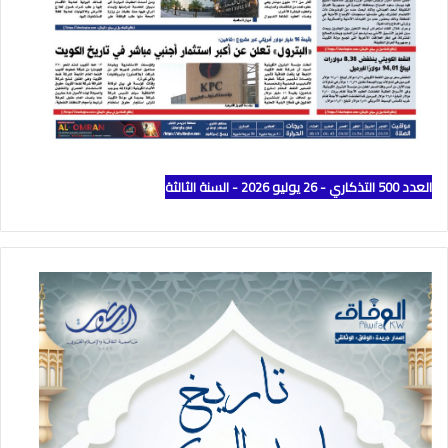
العدد 500 التذكاري - 26 يوليو 2026 - السنة الثالثة