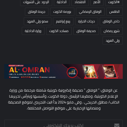
#الكويت
الأمير
الاقتصاد
الداخلية
الردود على الشبهات
الطقس
الوفاق الرمضاني
بورصة الكويت
جريدة الوفاق
خاص الوفاق
درجات الحرارة
ربيع إبراهيم
سمو ولي العهد
شهر رمضان
صحيفة الوفاق
مساجد الكويت
وزارة الداخلية
ولي العهد
عن الوفاق: ” الوفاق ” صحيفة إلكترونية كويتية شاملة مرخصة من وزارة
الإعلام الكويتية، ومقرها الرئيسي دولة الكويت، وأسسها ويترأس تحريرها
الكاتب/ مطلق الحريجي ، وفي مايو 2024 بدأ البث التجريبي لموقع الصحيفة
ومنصاتها الإخبارية على مواقع التواصل المختلفة.
اكتب