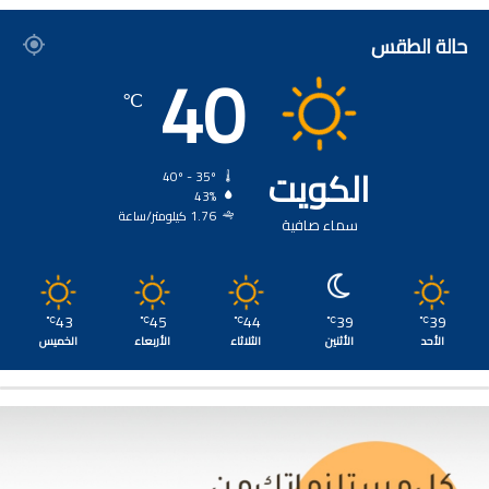
حالة الطقس
40
℃
الكويت
40º - 35º
43%
1.76 كيلومتر/ساعة
سماء صافية
43
45
44
39
39
℃
℃
℃
℃
℃
الأحد
الأثنين
الثلاثاء
الأربعاء
الخميس