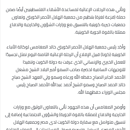
وتأتي هذه الرحلات الإغاثية لمساعدة الأشقاء الفلسطينيين أيضًا ضمن
حملة (فزعة لغزة) بتنظيم من جمعية الهلال الأحمر الكويتي وتعاون
جمعيات خيرية كويتية بالتنسيق مع وزارات الشؤون والخارجية والدفاع
ممثلة بالقوة الجوية الكويتية.
وأكد رئيس جمعية الهلال الأحمر الكويتي خالد المغامس لوكالة الأنباء
الكويتية (كونا) قبيل الإقلاع أن الرحلة الإغاثية الثامنة اليوم تمثل تجسيدًا
للعمل الخيري والإنساني الذي عرفت به دولة الكويت وتنفيذا
للتوجيهات السامية لحضرة صاحب السمو أمير البلاد الشيخ مشعل
الأحمد الجابر الصباح حفظه الله ورعاه وسمو ولي العهد الشيخ صباح
خالد الحمد الصباح وسمو الشيخ أحمد عبدالله الأحمد الصباح رئيس
مجلس الوزراء حفظهما الله.
وأوضح المغامس أن هذه الجهود تأتي بالتعاون الوثيق مع وزارات
الخارجية والدفاع (ممثلة بالقوة الجوية) والشؤون الاجتماعية إضافة إلى
تنسيق متواصل مع سفارة دولة الكويت لدى مصر وجمعية الهلال
الأحمر المصري لتسهيل وتسريع وصول المساعدات إلى المعابر المتاحة