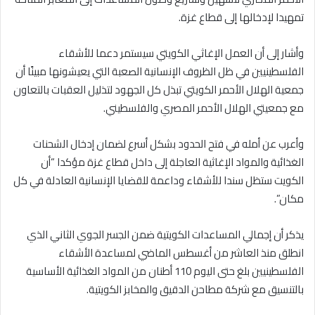
تمهيدا لإدخالها إلى قطاع غزة.
وأشار إلى أن العمل الإغاثي الكويتي سيستمر دعما للأشقاء
الفلسطينيين في ظل الظروف الإنسانية الصعبة التي يعيشونها مبينًا أن
جمعية الهلال الأحمر الكويتي تبذل كل الجهود لتذليل العقبات بالتعاون
مع جمعيتي الهلال الأحمر المصري والفلسطيني.
وأعرب عن أمله في فتح الحدود بشكل أسرع لضمان إدخال الشحنات
الغذائية والمواد الإغاثية العاجلة إلى داخل قطاع غزة مؤكدا “أن
الكويت ستظل سندا للأشقاء وداعمة للقضايا الإنسانية العادلة في كل
مكان”.
يذكر أن إجمالي المساعدات الكويتية ضمن الجسر الجوي الثاني الذي
انطلق منذ العاشر من أغسطس الماضي لمساعدة الأشقاء
الفلسطينيين بلغ حتى اليوم 110 أطنان من المواد الغذائية الأساسية
بالتنسيق مع شركة مطاحن الدقيق والمخابز الكويتية.