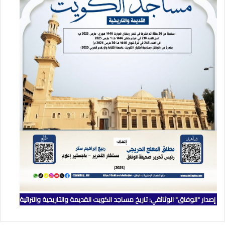
إصدار "الوفاق" الوثائقي: تاريخ مساجد الكويت القديمة والتاريخية والتراثية