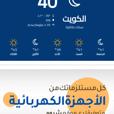
40
الكويت
41º - 39º
36%
4.59 كيلومتر/ساعة
سماء صافية
45
41
39
41
41
℃
℃
℃
℃
℃
الجمعة
السبت
الأحد
الأثنين
الثلاثاء