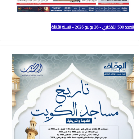
العدد 500 التذكاري - 26 يوليو 2026 - السنة الثالثة