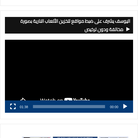
اليوسف يشرف على ضبط مواقع لتخزين الألعاب النارية بصورة
مخالفة ودون ترخيص
مشغل
الفيديو
01:38
00:00