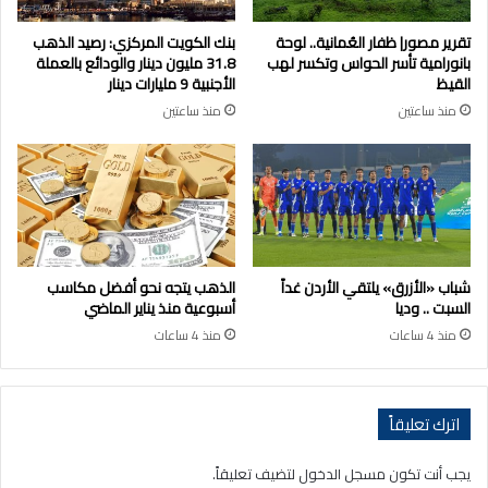
تقرير مصور| ظفار العُمانية.. لوحة
بنك الكويت المركزي: رصيد الذهب
بانورامية تأسر الحواس وتكسر لهب
31.8 مليون دينار والودائع بالعملة
القيظ
الأجنبية 9 مليارات دينار
منذ ساعتين
منذ ساعتين
شباب «الأزرق» يلتقي الأردن غداً
الذهب يتجه نحو أفضل مكاسب
السبت .. وديا
أسبوعية منذ يناير الماضي
منذ 4 ساعات
منذ 4 ساعات
اترك تعليقاً
يجب أنت تكون
مسجل الدخول
لتضيف تعليقاً.