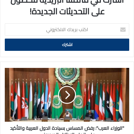
على التحديثات الجديدة!
اكتب
بريدك
الالكتروني
"الوزراء
العرب":
رفض
المساس
بسيادة
الدول
العربية
والتأكيد
على
إنهاء
"الوزراء العرب": رفض المساس بسيادة الدول العربية والتأكيد
الاحتلال