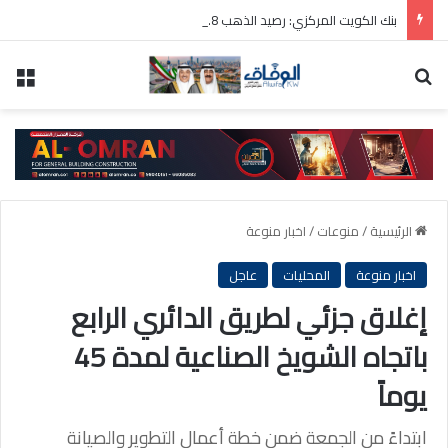
بنك الكويت المركزي: رصيد الذهب 31.8 مليون دينار والودائع بالعملة الأجنبية 9 مليارات دينار
بحث عن
الق
الرئيسية
/
منوعات
/
اخبار منوعة
اخبار منوعة
المحليات
عاجل
إغلاق جزئي لطريق الدائري الرابع
باتجاه الشويخ الصناعية لمدة 45
يوماً
ابتداءً من الجمعة ضمن خطة أعمال التطوير والصيانة