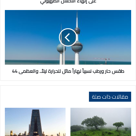
على إنهاء الاحتلال الصهيوني
الصهيوني
طقس
حار
ورطب
نسبياً
نهاراً
مائل
للحرارة
ليلاً..
والعظمى
44
طقس حار ورطب نسبياً نهاراً مائل للحرارة ليلاً.. والعظمى 44
مقالات ذات صلة