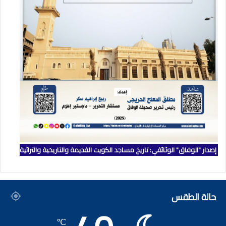
إصدار "الوفاق" الوثائقي: تاريخ مساجد الكويت القديمة والتاريخية والتراثية
حالة الطقس
℃