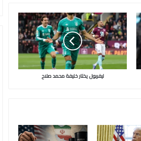
ليفربول
يختار
خليفة
محمد
صلاح
ليفربول يختار خليفة محمد صلاح