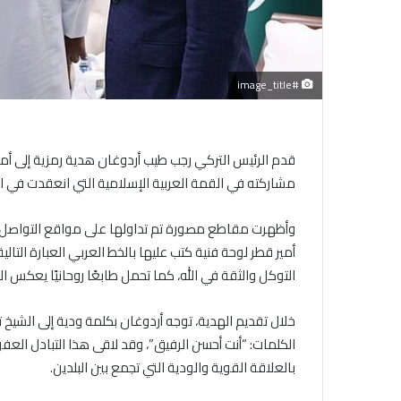
#image_title
قدم الرئيس التركي رجب طيب أردوغان هدية رمزية إلى أم
مشاركته في القمة العربية الإسلامية التي انعقدت في ا
وأظهرت مقاطع مصورة تم تداولها على مواقع التواصل ال
أمير قطر لوحة فنية كتب عليها بالخط العربي العبارة التالي
التوكل والثقة في الله، كما تحمل طابعًا روحانيًا يعكس ال
خلال تقديم الهدية، توجه أردوغان بكلمة ودية إلى الشيخ ت
الكلمات: “أنت أحسن الرفيق”، وقد لاقى هذا التبادل العف
بالعلاقة القوية والودية التي تجمع بين البلدين.