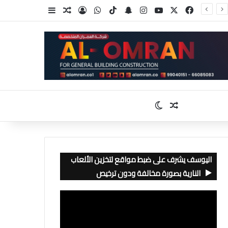
‫X
فيسبوك
‫YouTube
انستقرام
سناب تشات
‫TikTok
واتساب
تسجيل الدخول
مقال عشوائي
إضافة عمود جا
مقال عشوائي
الوضع المظلم
اليوسف يشرف على ضبط مواقع لتخزين الألعاب
النارية بصورة مخالفة ودون ترخيص
مشغل
الفيديو