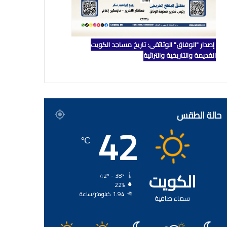
إصدار "الوفاق" الوثائقي: تاريخ مساجد الكويت
القديمة والتاريخية والتراثية
حالة الطقس
42
℃
الكويت
42º - 38º
22%
1.94 كيلومتر/ساعة
سماء صافية