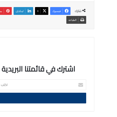
شارك
فيسبوك
‫X
لينكدإن
بي
الطباعة
اشترك في قائمتنا البريدية
اكتب
بريدك
الالكتروني