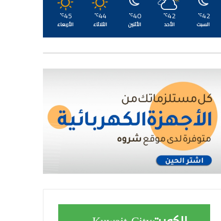
45
44
40
42
42
℃
℃
℃
℃
℃
السبت
الأحد
الأثنين
الثلاثاء
الأربعاء