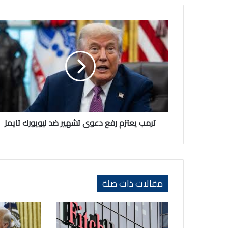
ترمب
يعتزم
رفع
دعوى
تشهير
ضد
نيويورك
تايمز
ترمب يعتزم رفع دعوى تشهير ضد نيويورك تايمز
مقالات ذات صلة