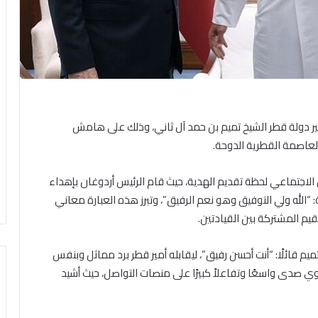
ير دولة قطر الشيخ تميم بن حمد آل ثاني، وذلك على هامش
لعاصمة القطرية الدوحة.
اجتماعي لحظة تقديم الهدية، حيث قام الرئيس أردوغان بإهداء
ة: “الله ولي التوفيق وهو نعم الرفيق”، وتبرز هذه العبارة معاني
قيم المشتركة بين القيادتين.
ميم قائلًا: “أنت أحسن رفيق”، ليقابله أمير قطر برد مماثل وبنفس
وي صدى واسعًا وتفاعلاً كبيرًا على منصات التواصل، حيث أشيد