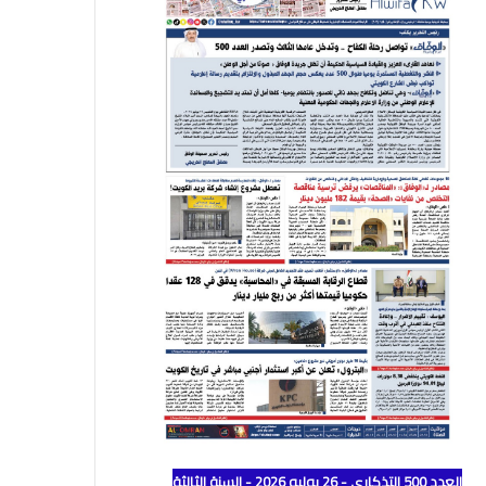
العدد 500 التذكاري - 26 يوليو 2026 - السنة الثالثة