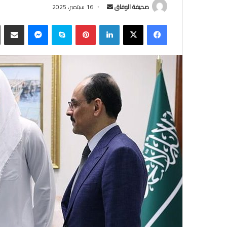
أرسل
صحيفة الوفاق
16 سبتمبر، 2025
بريدا
فيسبوك
‫X
لينكدإن
بينتيريست
سكايب
ماسنجر
مشاركة
إلكترونيا