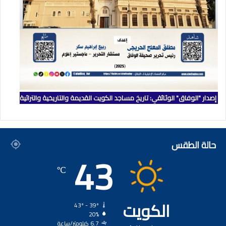
إصدار "الوفاق" الوثائقي: تاريخ مساجد الكويت القديمة والتاريخية والتراثية
حالة الطقس
43
℃
الكويت
43º - 39º
20%
6.7 كيلومتر/ساعة