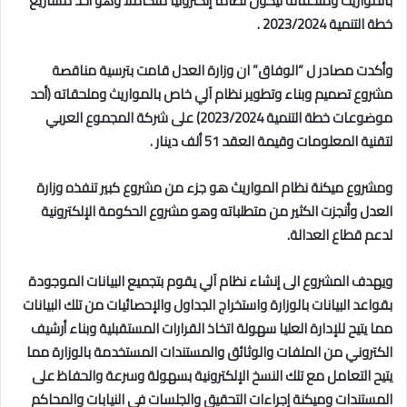
بالمواريث وملحقاته ليكون نظاما إلكترونيا متكاملا وهو أحد مشاريع
خطة التنمية 2023/2024 .
وأكدت مصادر ل “الوفاق” ان وزارة العدل قامت بترسية مناقصة
مشروع تصميم وبناء وتطوير نظام آلي خاص بالمواريث وملحقاته (أحد
موضوعات خطة التنمية 2023/2024) على شركة المجموع العربي
لتقنية المعلومات وقيمة العقد 51 ألف دينار
.
ومشروع ميكنة نظام المواريث هو جزء من مشروع كبير تنفذه وزارة
العدل وأنجزت الكثير من متطلباته وهو مشروع الحكومة الإلكترونية
لدعم قطاع العدالة.
ويهدف المشروع الى إنشاء نظام آلي يقوم بتجميع البيانات الموجودة
بقواعد البيانات بالوزارة واستخراج الجداول والإحصائيات من تلك البيانات
مما يتيح للإدارة العليا سهولة اتخاذ القرارات المستقبلية وبناء أرشيف
الكتروني من الملفات والوثائق والمستندات المستخدمة بالوزارة مما
يتيح التعامل مع تلك النسخ الإلكترونية
بسهولة وسرعة والحفاظ على
المستندات وميكنة إجراءات التحقيق والجلسات في النيابات والمحاكم