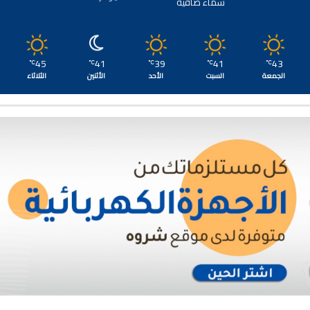
سماء صافية
45
41
39
41
43
℃
℃
℃
℃
℃
الجمعة
السبت
الأحد
الأثنين
الثلاثاء