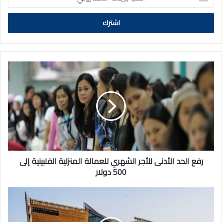
بريدك
الالكتروني
رفع
الحد
الأدنى
للأجر
الشهري
للعمالة
المنزلية
الفلبينية
إلى
500
رفع الحد الأدنى للأجر الشهري للعمالة المنزلية الفلبينية إلى
دولار
500 دولار
"التربية"
تستعد
للعام