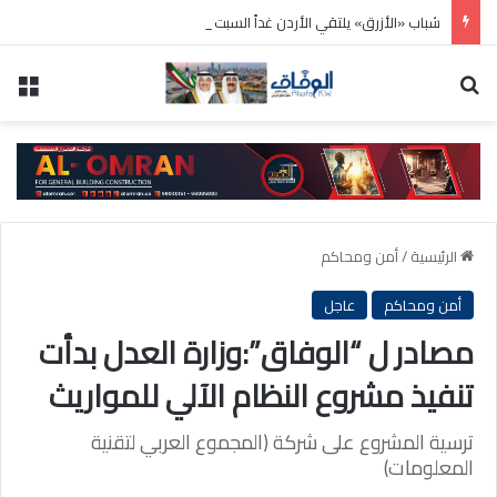
شباب «الأزرق» يلتقي الأردن غداً السبت .. وديا
بحث عن
الق
الرئيسية
/
أمن ومحاكم
أمن ومحاكم
عاجل
مصادر ل “الوفاق”:وزارة العدل بدأت
تنفيذ مشروع النظام الآلي للمواريث
ترسية المشروع على شركة (المجموع العربي لتقنية
المعلومات)