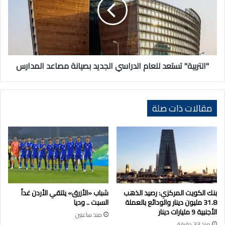
الدراسي
الجديد
بصيانة
مصاعد
المدارس
"التربية" تستعد للعام الدراسي الجديد بصيانة مصاعد المدارس
مقالات ذات صلة
بنك الكويت المركزي: رصيد الذهب
شباب «الأزرق» يلتقي الأردن غداً
31.8 مليون دينار والودائع بالعملة
السبت .. وديا
الأجنبية 9 مليارات دينار
منذ ساعتين
منذ 33 دقيقة