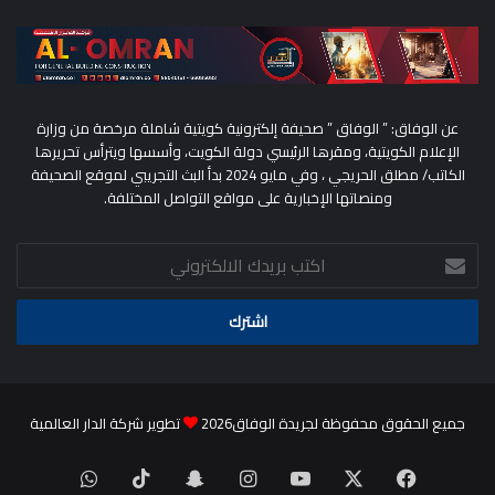
عن الوفاق: ” الوفاق ” صحيفة إلكترونية كويتية شاملة مرخصة من وزارة
الإعلام الكويتية، ومقرها الرئيسي دولة الكويت، وأسسها ويترأس تحريرها
الكاتب/ مطلق الحريجي ، وفي مايو 2024 بدأ البث التجريبي لموقع الصحيفة
ومنصاتها الإخبارية على مواقع التواصل المختلفة.
اكتب
بريدك
الالكتروني
جميع الحقوق محفوظة لجريدة الوفاق2026
تطوير شركة الدار العالمية
‫X
فيسبوك
‫YouTube
انستقرام
سناب
‫TikTok
واتساب