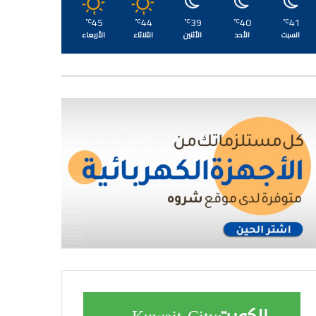
45
44
39
40
41
℃
℃
℃
℃
℃
السبت
الأحد
الأثنين
الثلاثاء
الأربعاء