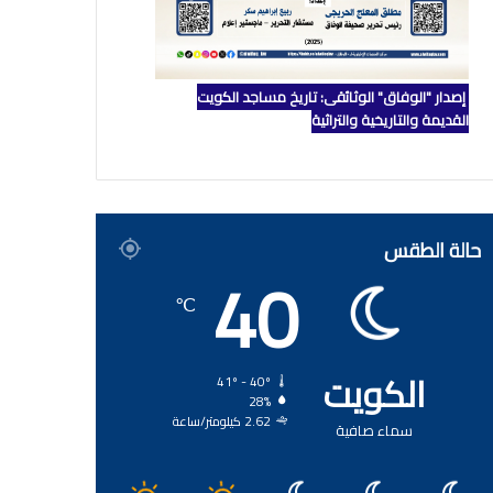
إصدار "الوفاق" الوثائقي: تاريخ مساجد الكويت
القديمة والتاريخية والتراثية
حالة الطقس
40
℃
الكويت
41º - 40º
28%
2.62 كيلومتر/ساعة
سماء صافية