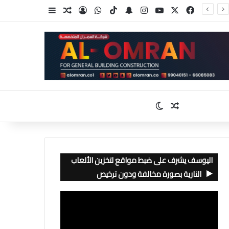
‫X
فيسبوك
‫YouTube
انستقرام
سناب تشات
‫TikTok
واتساب
تسجيل الدخول
مقال عشوائي
إضافة عمود جا
مقال عشوائي
الوضع المظلم
اليوسف يشرف على ضبط مواقع لتخزين الألعاب
النارية بصورة مخالفة ودون ترخيص
مشغل
الفيديو