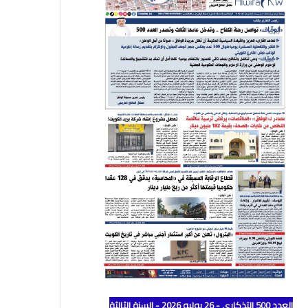
العدد 500 التذكاري - 26 يوليو 2026 - السنة الثالثة