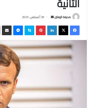
الثانية
أرسل
صحيفة الوفاق
30 أغسطس، 2025
بريدا
فيسبوك
‫X
لينكدإن
بينتيريست
سكايب
ماسنجر
مشاركة
إلكترونيا