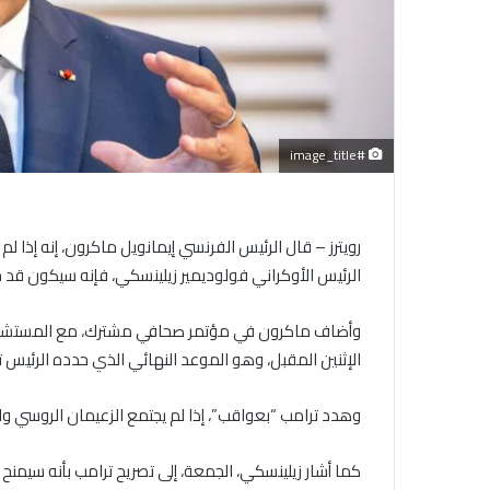
#image_title
رويترز – قال الرئيس الفرنسي إيمانويل ماكرون، إنه إذا لم 
الرئيس الأوكراني فولوديمير زيلينسكي، فإنه سيكون قد خ
وأضاف ماكرون في مؤتمر صحافي مشترك، مع المستشار ال
الإثنين المقبل، وهو الموعد النهائي الذي حدده الرئيس 
وهدد ترامب “بعواقب”، إذا لم يجتمع الزعيمان الروسي وا
كما أشار زيلينسكي، الجمعة، إلى تصريح ترامب بأنه سيمنح 