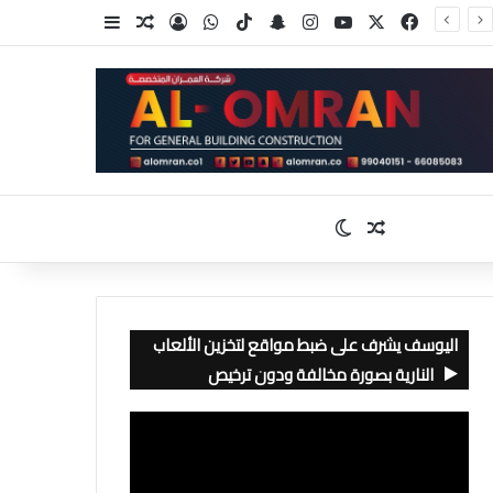
‫X
فيسبوك
‫YouTube
انستقرام
سناب تشات
‫TikTok
واتساب
تسجيل الدخول
مقال عشوائي
إضافة عمود جا
مقال عشوائي
الوضع المظلم
اليوسف يشرف على ضبط مواقع لتخزين الألعاب
النارية بصورة مخالفة ودون ترخيص
مشغل
الفيديو