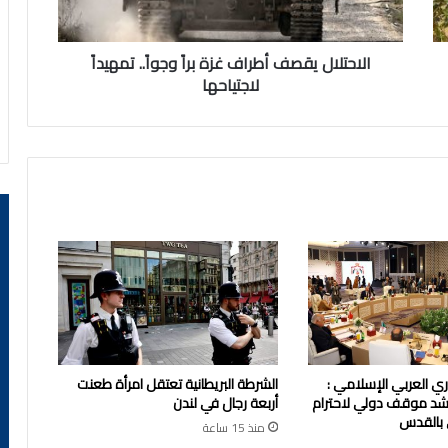
لاجتياحها
الاحتلال يقصف أطراف غزة براً وجواً.. تمهيداً
لاجتياحها
زاري العربي الإسلامي :
الشرطة البريطانية تعتقل امرأة طعنت
شد موقف دولي لاحترام
أربعة رجال في لندن
 بالقدس
منذ 15 ساعة