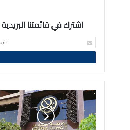
اشترك في قائمتنا البريدية
اكتب
بريدك
الالكتروني
بورصة
الكويت
تغلق
تعاملاتها
على
انخفاض
مؤشرها