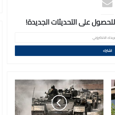
 للحصول على التحديثات الجديدة!
الاحتلال
يقصف
أطراف
غزة
براً
وجواً..
تمهيداً