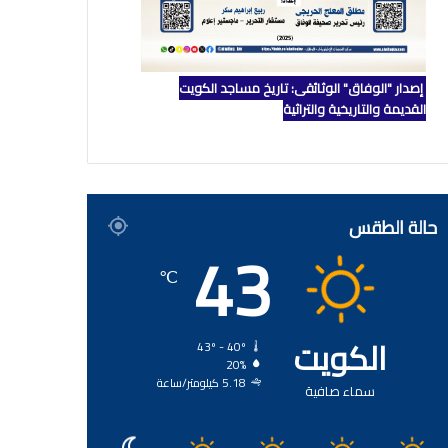
إصدار "الوفاق" الوثائقي: تاريخ مساجد الكويت
القديمة والتاريخية والتراثية
حالة الطقس
43
℃
الكويت
43º - 40º
20%
5.18 كيلومتر/ساعة
سماء صافية