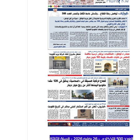
العدد 500 التذكاري - 26 يوليو 2026 - السنة الثالثة