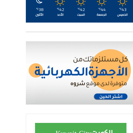
38
42
42
44
43
℃
℃
℃
℃
℃
الخميس
الجمعة
السبت
الأحد
الأثنين