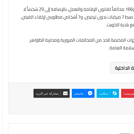
وأسفرت الحملة عن ضبط 4142 مخالفة مرورية متنوعة، و166 مخالفاً لقانون الإقامة والعمل، بالإضافة إلى 29 شخصاً لا
يحملون إثبات هوية، و75 شخصاً مطلوبين قضائياً. كما تم ضبط 7 مركبات بدون ترخيص، و7 أشخاص مطلوبين لإلقاء القبض،
لجهات المختصة للحد من المخالفات المرورية ومحاربة الظواهر
سلامة العامة.
ة الداخلية
نتيريست
سكايب
ماسنجر
مشاركة عبر البريد