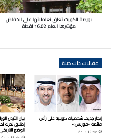
العام
16.02
نقطة
بورصة الكويت تغلق تعاملاتها على انخفاض
مؤشرها العام 16.02 نقطة
مقالات ذات صلة
إنجاز جديد.. شخصيات كويتية على رأس
بيان الأردن الو
قائمة «فوربس»
إطلاق تحرك لح
الوضع التاريخي
منذ 12 ساعة
منذ 15 ساعة