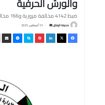
والورش الحرفية
ضبط 4142 مخالفة مرورية و166 مخالفاً للإقامة
أرسل
صحيفة الوفاق
31 أغسطس، 2025
بريدا
فيسبوك
‫X
لينكدإن
بينتيريست
سكايب
ماسنجر
مشاركة
إلكترونيا