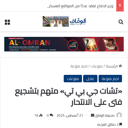
وزير الدفاع تفقد عددًا من المواقع العسكرية واطلع على سير العمل ومستوى الجاهزية
بحث عن
الق
الرئيسية
/
منوعات
/
اخبار منوعة
اخبار منوعة
عاجل
منوعات
«تشات جي بي تي» متهم بتشجيع
فتى على الانتحار
أرسل
صحيفة الوفاق
27 أغسطس، 2025
0
16
بريدا
2 دقائق القراءة