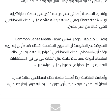
على شكل دعاية سيئة وتهديدات تشريعية ومخاطر قضائية».
وتشارك المنظمة أيضا في دعويين مماثلتين على منصة «كاراكتر إيه
آي» Character.AI، وهي منصة دردشة قائمة على الذكاء الاصطناعي
تلقى إقبالا من المراهقين.
واعتبرت منظمة «كومن سنس ميديا» Common Sense Media
الأميركية غير الحكومية أن الدعوى المقدمة الثلاثاء ضد «أوبن إيه آي»
تؤكد أن «استخدام الذكاء الاصطناعي لأغراض الرفقة، بما في ذلك
استخدام أدوات مساعدة عامة مثل (تشات جي بي تي) للاستشارات
النفسية، يشكل خطرا غير مقبول على المراهقين».
وأضافت المنظمة «إذا أصبحت منصة ذكاء اصطناعي بمثابة (مدرب
انتحار) لمراهق ضعيف، فيجب أن يكون ذلك بمثابة جرس إنذار جماعي».