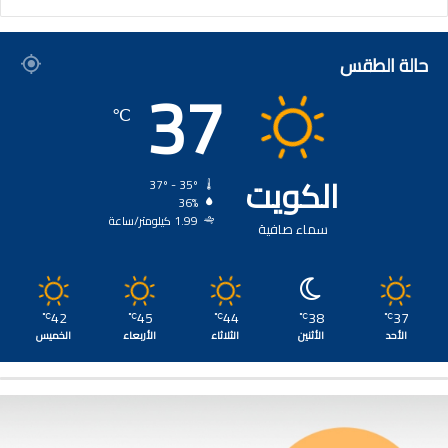
حالة الطقس
37
℃
الكويت
37º - 35º
36%
1.99 كيلومتر/ساعة
سماء صافية
42
45
44
38
37
℃
℃
℃
℃
℃
الأحد
الأثنين
الثلاثاء
الأربعاء
الخميس