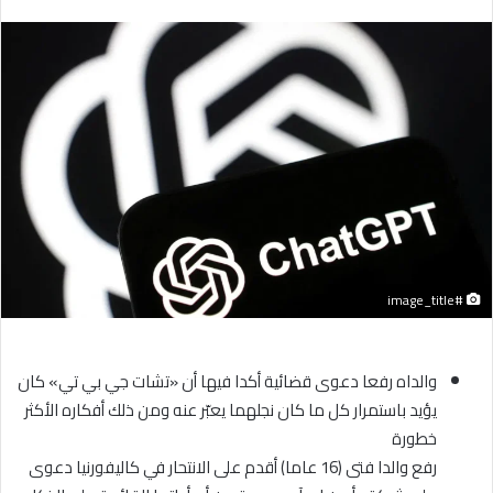
إلكترونيا
#image_title
والداه رفعا دعوى قضائية أكدا فيها أن «تشات جي بي تي» كان
يؤيد باستمرار كل ما كان نجلهما يعبّر عنه ومن ذلك أفكاره الأكثر
خطورة
رفع والدا فتى (16 عاما) أقدم على الانتحار في كاليفورنيا دعوى