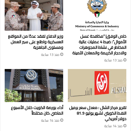
خاص الوفق| “مكافحة غسل
وزير الدفاع تفقد عددًا من المواقع
الأموال”: ضبط 4 عمليات عالية
العسكرية واطلع على سير العمل
المخاطر في نشاط المجوهرات
ومستوى الجاهزية
والاحجار الكريمة والمعادن الثمينة
منذ 13 ساعة
منذ 13 ساعة
تقرير مركز الشال : معدل سعر برميل
أداء بورصة الكويت خلال الأسبوع
النفط الكويتي لشهر يوليو 81.9
الماضي كان مختلطاً
دولار أمريكي
منذ 14 ساعة
منذ 14 ساعة