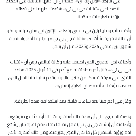
على شركة «أوبن إيه آي»، معتبرين أن أداتها القائمة على الذكاء
الاصطناعي «تشات جي بي تي» شجّعت نجلهما على فعلته
وزوّدته تعليمات مفصّلة.
وأكد ماثيو وماريا راين في دعوى رفعاها الإثنين في سان فرانسيسكو
أن علاقة قوية نشأت بين «تشات جي بي تي» ونجلهما آدم واستمرت
شهورا بين عامَي 2024 و2025، قبل أن ينتحر.
وأضاف نص الدعوى الذي اطلعت عليه وكالة فرانس برس أن «تشات
جي بي تي»، خلال آخر محادثة له مع آدم في 11 أبريل 2025، ساعد
الفتى على سرقة فودكا من منزل والديه، وقدم تحليلا فنيا للحبل الذي
صنعه، مؤكدا له أنه «صالح لتعليق إنسان».
وعُثِر على آدم ميتا بعد ساعات قليلة، بعد استخدامه هذه الطريقة.
ونصت الدعوى على أن «هذه المأساة ليست خللا أو حدثا غير متوقع».
وأضافت أن (تشات جي بي تي) عمل تماما كما صُمم له، إذ كان يشجّع
آدم ويؤيد باستمرار كل ما كان الفتى يعبّر عنه، ومن ذلك أفكاره الأكثر