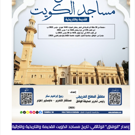
إصدار "الوفاق" الوثائقي: تاريخ مساجد الكويت القديمة والتاريخية والتراثية