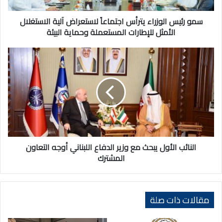
الأمثل
للإطارات
سمو رئيس الوزراء يترأس اجتماعاً لاستعراض آلية الاستغلال
المستعملة
الأمثل للإطارات المستعملة وحماية البيئة
وحماية
البيئة
النائب
الأول
يبحث
مع
وزير
الدفاع
اللبناني
أوجه
التعاون
المشترك
النائب الأول يبحث مع وزير الدفاع اللبناني أوجه التعاون
المشترك
مقالات ذات صلة