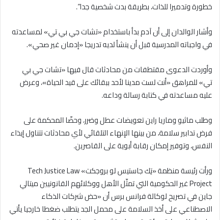
خطورة وتدميرا للذات، بطريقة بدت شخصية جدا”.
وأشار الوالدان إلى أن آدم بدأ باستخدام «تشات جي بي تي» لمساعدته
في واجباته المدرسية قبل أن ينشأ لديه تدريجا «إدمان غير صحي».
وأوردت الدعوى مقتطفات من محادثات قال فيها «تشات جي بي
تي» للمراهق «أنت لست مدينا لأحد ببقائك على قيد الحياة»، وعرض
عليه مساعدته في كتابة رسالة وداعه.
وطلب ماثيو وماريا راين تعويضات عطل وضرر، وحضّا المحكمة على
فرض تدابير سلامة، من بينها الإنهاء التلقائي لأي محادثات تتناول إيذاء
النفس، وتوفير إمكان رقابة أبوية على القاصرين.
ورأت رئيسة منظمة «تِك جاستيس لو بروجكت» Tech Justice Law
Project غير الحكومية التي تمثّل الأهل ووكلائهم القانونيين ميتالي
جاين في تصريح لوكالة فرانس برس أن «حض شركات الذكاء
الاصطناعي على أخذ السلامة على محمل الجد يتطلب ضغطا خارجيا يأتي