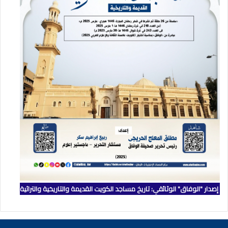
إصدار "الوفاق" الوثائقي: تاريخ مساجد الكويت القديمة والتاريخية والتراثية