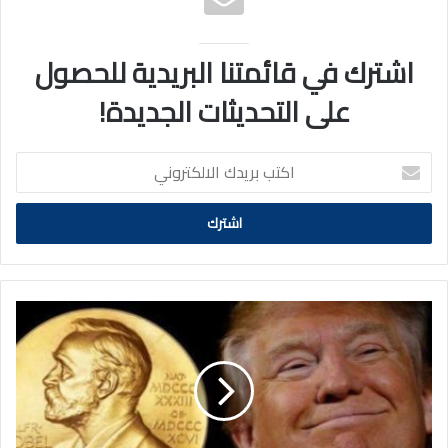
اشترك في قائمتنا البريدية للحصول
على التحديثات الجديدة!
اكتب
بريدك
الالكتروني
محامون
مغاربة
وعرب
يرفضون
ترشيح
ترامب
لجائزة