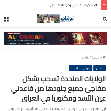
بنك الكويت المركزي: رصيد الذهب 31.8 مليون دينار والودائع بالعملة الأجنبية 9 مليارات دينار
بحث عن
الق
الرئيسية
/
عاجل
عاجل
عربي وعالمي
الولايات المتحدة تسحب بشكل
مفاجئ جميع جنودها من قاعدتي
عين الأسد وفكتوريا في العراق
لن تلتزم بالجدول الزمني الموضوع ضمن اتفاقية الإطار بين