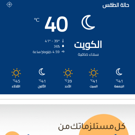
حالة الطقس
40
℃
الكويت
41º - 39º
36%
4.59 كيلومتر/ساعة
سماء صافية
45
41
39
41
41
℃
℃
℃
℃
℃
الجمعة
السبت
الأحد
الأثنين
الثلاثاء