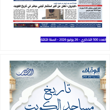
العدد 500 التذكاري - 26 يوليو 2026 - السنة الثالثة