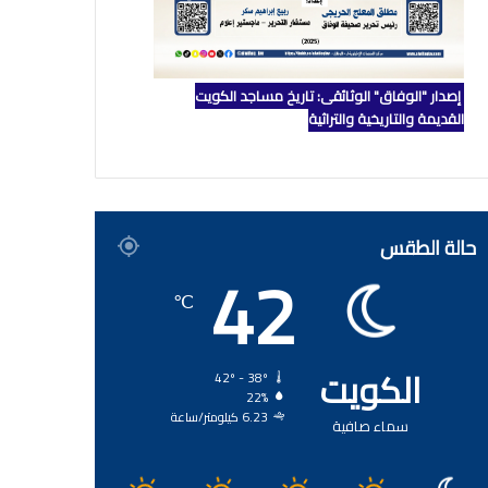
إصدار "الوفاق" الوثائقي: تاريخ مساجد الكويت
القديمة والتاريخية والتراثية
حالة الطقس
42
℃
الكويت
42º - 38º
22%
6.23 كيلومتر/ساعة
سماء صافية