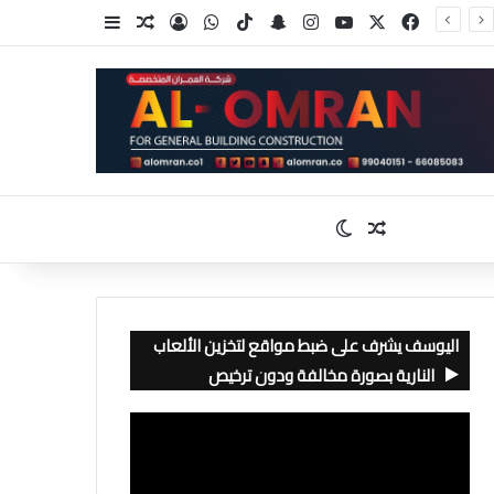
‫X
فيسبوك
‫YouTube
انستقرام
سناب تشات
‫TikTok
واتساب
تسجيل الدخول
مقال عشوائي
إضافة عمود جا
مقال عشوائي
الوضع المظلم
اليوسف يشرف على ضبط مواقع لتخزين الألعاب
النارية بصورة مخالفة ودون ترخيص
مشغل
الفيديو