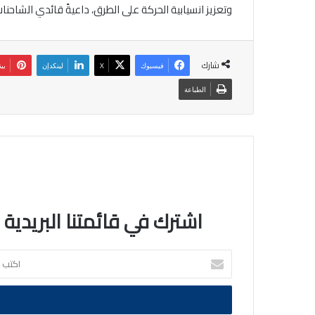
وتعزيز انسيابية الحركة على الطرق، داعيةً قائدي الشاحنات 
شارك
فيسبوك
‫X
لينكدإن
بي
الطباعة
اشترك في قائمتنا البريدية
اكتب
بريدك
الالكتروني