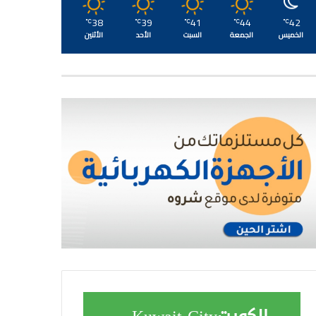
38
39
41
44
42
℃
℃
℃
℃
℃
الخميس
الجمعة
السبت
الأحد
الأثنين