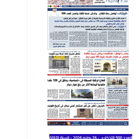
العدد 500 التذكاري - 26 يوليو 2026 - السنة الثالثة