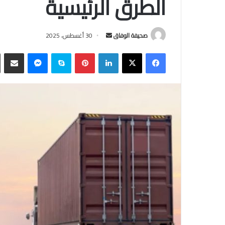
الطرق الرئيسية
أرسل
صحيفة الوفاق
30 أغسطس، 2025
بريدا
فيسبوك
‫X
لينكدإن
بينتيريست
سكايب
ماسنجر
مشاركة
إلكترونيا