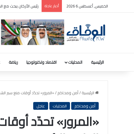
الخميس, أغسطس 6 2026
أخبار عاجلة
“الصحة” تفتتح قسم علاج أس
الرئيسية
المحليات
اقتصاد وتكنولوجيا
رياضة
ع
الرئيسية
/
أمن ومحاكم
/
«المرور» تحدّد أوقات منع سير الشا
أمن ومحاكم
المحليات
عاجل
«المرور» تحدّد أوقا