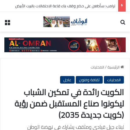
ترامب: سأطعن على حكم وقف بناء قاعة الاحتفالات بالبيت الأبيض
بحث عن
الق
الرئيسية
/
المحليات
المحليات
ثقافة وفنون
عاجل
الكويت رائدة في تمكين الشباب
ليكونوا صناع المستقبل ضمن رؤية
(كويت جديدة 2035)
لبناء جيل قيادي ومثقف يشارك في نهضة الوطن