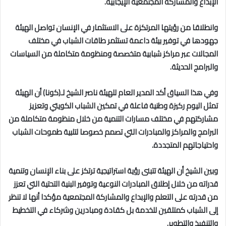
الإبداع والمشاركة المجتمعية الإيجابية.
وانطلاقا من رؤيتها المرتكزة على الاستثمار في الإنسان تواصل الهيئة
جهودها في توفير بيئة داعمة تستثمر طاقات الشباب في مختلف
المجالات عبر مراكز شبابية متخصصة ومنظومة متكاملة من السياسات
والبرامج الحديثة.
وفي هذا السياق أكد المدير العام للهيئة ناصر الشيخ لـ(كونا) أن الهيئة
تمثل اليوم ركيزة وطنية فاعلة في تمكين الشباب الكويتي وتعزيز
مشاركتهم في مختلف مسارات التنمية من خلال منظومة متكاملة من
البرامج والمراكز والمبادرات التي تصمم خصوصا لتلبية طموحات الشباب
واحتياجاتهم المتجددة.
وبين الشيخ أن الهيئة تتبنى رؤية استراتيجية ترتكز على بناء الإنسان وتنمية
قدراته من خلال إطلاق المبادرات النوعية وتوفير البنية التحتية التي تعزز
من قدرته على التعلم والإبداع والمشاركة المجتمعية مؤكدا أنها لا تنظر
إلى الشباب كمتلقين للخدمة بل كقادة ومبادرين وشركاء في التخطيط
والتنفيذ والتطوير.