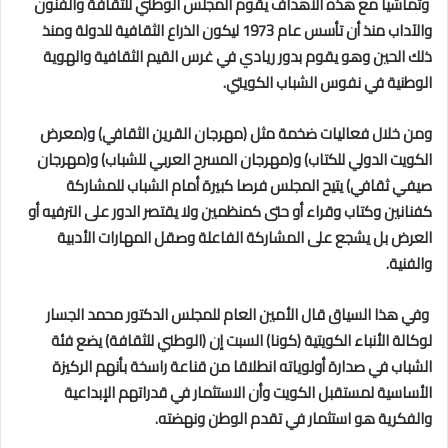
وتماشيا مع هذه الأهداف يقوم المجلس الوطني للثقافة والفنون
والآداب منذ أن تأسس عام 1973 ليكون الذراع الثقافية للدولة ومنذ
ذلك الحين وهو يقوم بدور ريادي في غرس القيم الثقافية والهوية
الوطنية في نفوس الشباب الكويتي.
ومن خلال فعاليات ضخمة مثل (مهرجان القرين الثقافي) و(معرض
الكويت الدولي للكتاب) و(مهرجان المسرح العربي للشباب) و(مهرجان
صيفي ثقافي) يتيح المجلس فرصا كبيرة أمام الشباب للمشاركة
كفنانين وكتاب وقراء أو حتى كمنظمين ولا يقتصر الدور على الترفيه أو
العرض بل يشجع على المشاركة الفاعلة وصقل المهارات الأدبية
والفنية.
وفي هذا السياق قال الأمين العام للمجلس الدكتور محمد الجسار
لوكالة الأنباء الكويتية (كونا) السبت إن (الوطني للثقافة) يضع فئة
الشباب في صدارة أولوياته انطلاقا من قناعة راسخة بأنهم الركيزة
الأساسية لمستقبل الكويت وأن الاستثمار في قدراتهم الإبداعية
والفكرية هو استثمار في تقدم الوطن ونهضته.