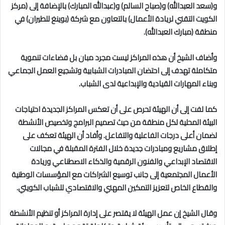
و(سعد العبدالله) و(صباح السالم) و(عبدالله المبارك) بالإضافة إلى (مركز
الكويت التقني لريادة الأعمال) بالتعاون مع شركة (بوينغ للطيران) في
منطقة (مبارك العبدالله).
وأضاف الشيخ أن هذه المراكز ليست مجرد مبان بل فضاءات تنموية
متكاملة تهدف إلى احتضان المبادرات الشبابية وتشجيع العمل الجماعي
وبناء المهارات القيادية والإبداعية لدى الشباب.
كما لفت إلى أن الهيئة تحرص على أن تعكس المراكز الجديدة احتياجات
البيئة المحلية لكل منطقة من حيث تصميم البرامج وتخصيص الأنشطة
لضمان أعلى درجات الفاعلية والتفاعل. وأفاد أن الهيئة تعكف على
إطلاق مشاريع ومبادرات جديدة خلال الفترة المقبلة في مجالات
الاقتصاد الإبداعي والفنون الرقمية والذكاء الاصطناعي وريادة
الأعمال المجتمعية إلى جانب توسيع الشراكات مع المؤسسات الوطنية
والقطاع الخاص لتعزيز التمكين المهني والاقتصادي للشباب الكويتي.
وقال الشيخ إن عمل الهيئة لا يقتصر على إدارة المراكز أو تنظيم الأنشطة