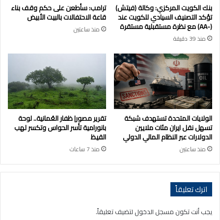
بنك الكويت المركزي: وكالة (فيتش)
ترامب: سأطعن على حكم وقف بناء
تؤكد التصنيف السيادي للكويت عند
قاعة الاحتفالات بالبيت الأبيض
(-AA) مع نظرة مستقبلية مستقرة
منذ ساعتين
منذ 39 دقيقة
الولايات المتحدة تستهدف شبكة
تقرير مصور| ظفار العُمانية.. لوحة
تسهل نقل ايران مئات ملايين
بانورامية تأسر الحواس وتكسر لهب
الدولارات عبر النظام المالي الدولي
القيظ
منذ ساعتين
منذ 7 ساعات
اترك تعليقاً
يجب أنت تكون
مسجل الدخول
لتضيف تعليقاً.