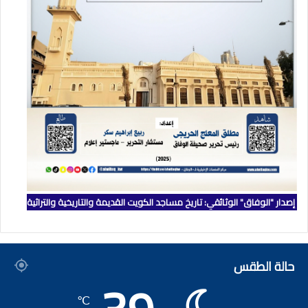
إصدار "الوفاق" الوثائقي: تاريخ مساجد الكويت القديمة والتاريخية والتراثية
حالة الطقس
℃