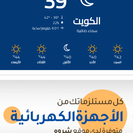
39
الكويت
42º - 36º
22%
6.01 كيلومتر/ساعة
سماء صافية
44
44
40
40
42
℃
℃
℃
℃
℃
السبت
الأحد
الأثنين
الثلاثاء
الأربعاء