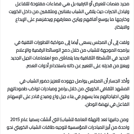
مجرد منصات للعرض أو الترفيه بل هي فضاءات مفتوحة للتفاعل
وتبادل الخبرات حيث يلتقي الشباب بفنانين ومثقفين من داخل الكويت
وخارجها ما يوسع آفاقهم ويثري معارفهم ويحفزهم على الإبداع
والابتكار.
ولفت إلى أن المجلس يسعى أيضا إلى مواكبة التطورات التقنية في
برامجه الموجهة للشباب من خلال دمج الوسائط الرقمية والإعلام
الجديد في الأنشطة الثقافية بما يتماشى مع اهتمامات الجيل الجديد
ويعزز من قدرته على التعبير عن ذاته باستخدام أدوات العصر.
وأكد الجسار أن المجلس يواصل جهوده لتعزيز حضور الشباب في
المشهد الثقافي الكويتي من خلال برامج ومبادرات تواكب طموحاتهم
وتلبي احتياجاتهم بما يسهم في بناء جيل واع ومبدع قادر على الإسهام
الفاعل في نهضة الوطن.
ومن جانبها تعد (الهيئة العامة للشباب) التي أنشئت رسميا عام 2015
واحدة من أبرز المبادرات المؤسسية لتوجيه طاقات الشباب الكويتي نحو