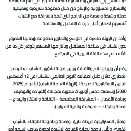
حيث تسعى إلى تأسيس بيئة شبابية متكاملة تقوم على قيم المواطنة
والابتكار والمسؤولية والإنتاج من خلال منظومة تشريعية وتنظيمية
حديثة وشبكة واسعة من البرامج التي تنفذ بالشراكة مع الشباب
أنفسهم لضمان أعلى درجات التفاعل والاستدامة.
وأكد ان الهيئة ماضية في التوسع والتطوير مدفوعة بإيمانها العميق
بدور الشباب في صياغة المستقبل وبالتزامها المستمر بتوفير كل ما من
شأنه دعم هذه الفئة الحيوية في المجتمع.
يذكر أن وزير الإعلام والثقافة ووزير الدولة لشؤون الشباب عبدالرحمن
المطيري دشن خلال احتفالية (اليوم العالمي للشباب) في 12 أغسطس
الجاري الاستراتيجية الجديدة لـ(الهيئة العامة للشباب) للأعوام (2025-
2030) وتضمنت خمس أولويات تنموية بمجالات (القيادة والتوظيف
وريادة الأعمال – المشاركة المجتمعية – الثقافة والابتكار والإبداع –
الصحة والرخاء – الحوكمة وتنمية الموارد).
وتمثل الاستراتيجية خريطة طريق واضحة وطموحة للارتقاء بالشباب
الكويتي وتأتي ترجمة لرعاية القيادة الرشيدة لحضرة صاحب السمو أمير