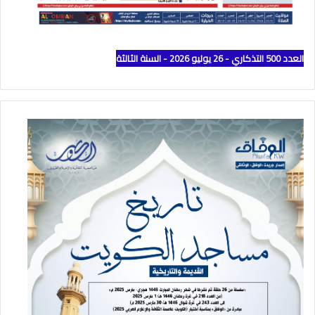
العدد 500 التذكاري - 26 يوليو 2026 - السنة الثالثة