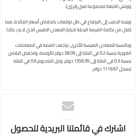
ووتش التابعة لمجموعة (سي.إم.إي).
ويتجه الذهب إلى الارتفاع في ظل توقعات بانخفاض أسعار الفائدة، مما
يُقلل من تكلفة الفرصة البديلة لحيازة المعدن النفيس الذي لا يدر عائدا.
وبالنسبة للمعادن النفيسة الأخرى، تراجعت الفضة في المعاملات
الفورية بنسبة 0.2 في المئة إلى 38.09 دولار للأونصة، وانخفض البلاتين
بنسبة 0.3 في المئة إلى 1356.95 دولار، ونزل البلاديوم 0.6 في المئة
ليسجل 1119.67 دولار.
اشترك في قائمتنا البريدية للحصول