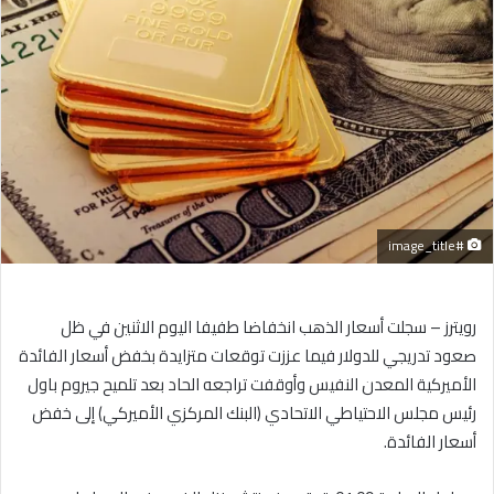
إلكترونيا
#image_title
رويترز – سجلت أسعار الذهب انخفاضا طفيفا اليوم الاثنين في ظل
صعود تدريجي للدولار فيما عززت توقعات متزايدة بخفض أسعار الفائدة
الأميركية المعدن النفيس وأوقفت تراجعه الحاد بعد تلميح جيروم باول
رئيس مجلس الاحتياطي الاتحادي (البنك المركزي الأميركي) إلى خفض
أسعار الفائدة.