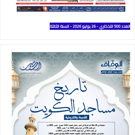
العدد 500 التذكاري - 26 يوليو 2026 - السنة الثالثة