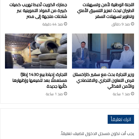
اللجنة الوطنية لأمن وتسهيلات
جمارك الكويت تُحبط تهريب كميات
الطيران تبحث تعزيز التنسيق الأمني
كبيرة من المواد التموينية عبر
وتطوير تسهيلات السفر
شاحنات متجهة إلى مصر
منذ 9 دقائق
منذ 44 دقيقة
وزير التجارة بحث مع سفير كازاخستان
التجارة: إحباط بيع 1430 إطارًا
فرص التعاون التجاري والاقتصادي
مستعملًا بعد تلميعها وإظهارها
والأمن الغذائي
كأنها جديدة
منذ 1 ساعة
منذ 1 ساعة
اترك تعليقاً
يجب أنت تكون
مسجل الدخول
لتضيف تعليقاً.