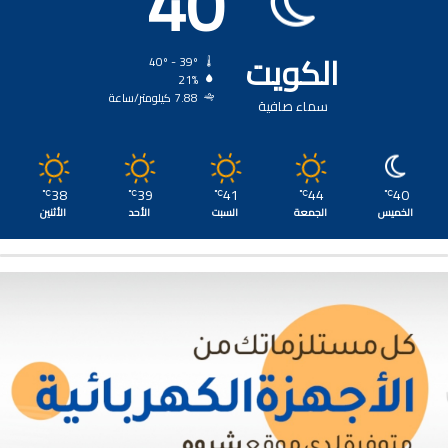
40
الكويت
40º - 39º
21%
7.88 كيلومتر/ساعة
سماء صافية
38
39
41
44
40
℃
℃
℃
℃
℃
الخميس
الجمعة
السبت
الأحد
الأثنين