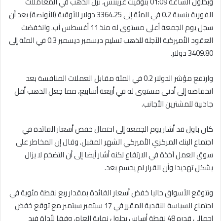
وبحلول الساعة 01:09 بتوقيت غرينتش، نزل الذهب في المعاملات
الفورية بنسبة 0.2 في المئة إلى 3364.25 دولار للأوقية (الأونصة) بعد أن
سجل يوم الجمعة أعلى مستوى له منذ 11 أغسطس آب. وانخفضت
العقود الأميركية الآجلة للذهب تسليم ديسمبر ديسمبر 0.3 في المئة إلى
3409.80 دولار.
وارتفع مؤشر الدولار 0.2 في المئة مقابل العملات المنافسة بعد
انخفاضه إلى أدنى مستوى له في أربعة أسابيع، مما جعل الذهب أقل
جاذبية للمشترين الأجانب.
كان باول قد أشار يوم الجمعة إلى احتمال خفض أسعار الفائدة في
اجتماع البنك المركزي الأميركي الشهر المقبل. وقال إن المخاطر على
سوق العمل آخذة في الارتفاع لكنه أشار أيضا إلى أن التضخم لا يزال
يشكل تهديدا وأن القرار لم يحسم بعد.
وتتوقع الأسواق حاليا خفض أسعار الفائدة بمقدار ربع نقطة مئوية في
اجتماع السياسة النقدية المقرر في 17 سبتمبر سبتمبر مع توقع خفض
إجمالي قدره 48 نقطة أساس بحلول نهاية العام، وفقا لأداة فيد