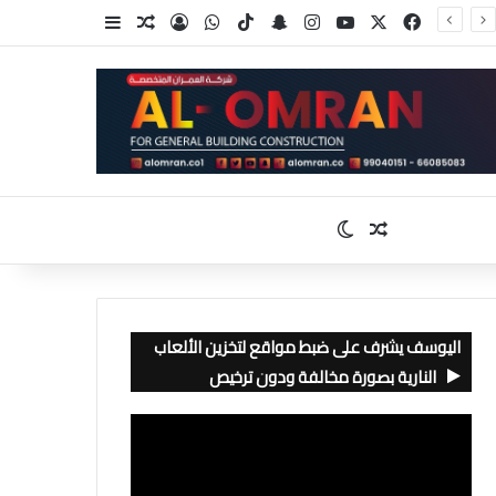
‫X
فيسبوك
‫YouTube
انستقرام
سناب تشات
‫TikTok
واتساب
تسجيل الدخول
مقال عشوائي
إضافة عمود جا
مقال عشوائي
الوضع المظلم
اليوسف يشرف على ضبط مواقع لتخزين الألعاب
النارية بصورة مخالفة ودون ترخيص
مشغل
الفيديو