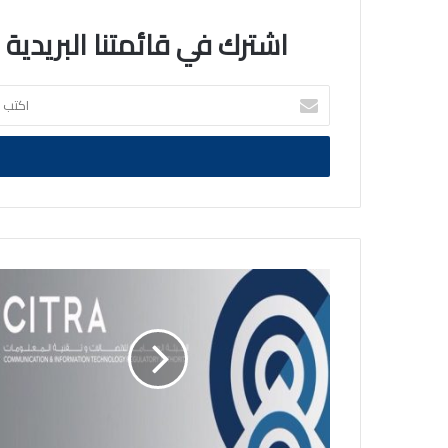
اشترك في قائمتنا البريدية
اكتب
بريدك
الالكتروني
الاتصالات:
جميع
الشبكات
في
الكويت
تعمل
بشكل
تام
ومستقر