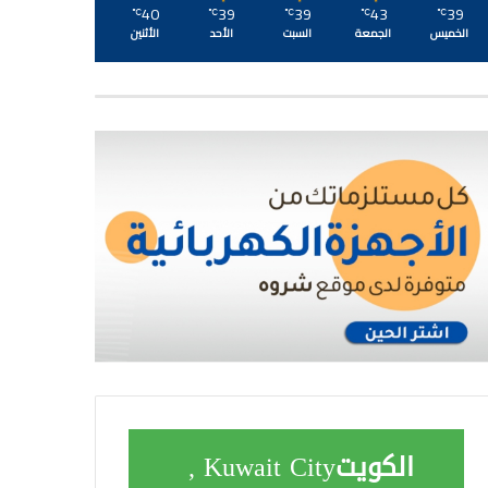
40
39
39
43
39
℃
℃
℃
℃
℃
الخميس
الجمعة
السبت
الأحد
الأثنين