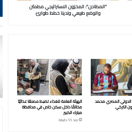
"المطاحن": المخزون الاستراتيجي مطمئن
والوضع طبيعي ولدينا خطط طوارئ
. الدولي المصري محمد
الهيئة العامة للغذاء تضبط مصنعًا غذائيًا
ون التركي
مخالفًا داخل سكن خاص في محافظة
مبارك الكبير
منذ 55 دقيقة