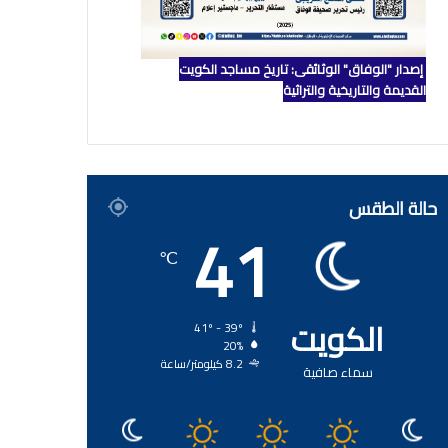
إصدار "الوفاق" الوثائقي: تاريخ مساجد الكويت
القديمة والتاريخية والتراثية
حالة الطقس
41
℃
الكويت
41º - 39º
20%
8.2 كيلومتر/ساعة
سماء صافية