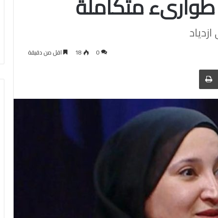
 طوارىء متكاملة
ازدياد
0
18
اقل من دقيقة
 عبر البريد
الطباعة