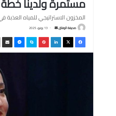
مستمرة ولدينا خطة
المخزون الاستراتيجي للمياه العذبة في 
أرسل
صحيفة الوفاق
13 يونيو، 2025
بريدا
فيسبوك
‫X
لينكدإن
بينتيريست
سكايب
ماسنجر
مشاركة
إلكترونيا