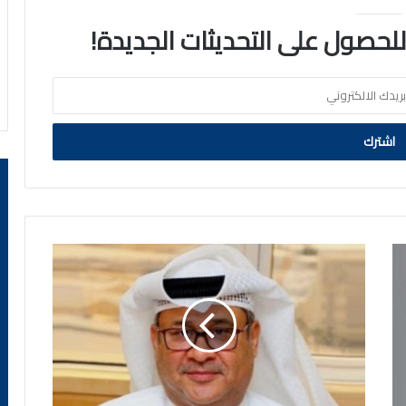
 للحصول على التحديثات الجديدة!
"المطاحن":
المخزون
الاستراتيجي
مطمئن
والوضع
طبيعي
ولدينا
خطط
طوارئ