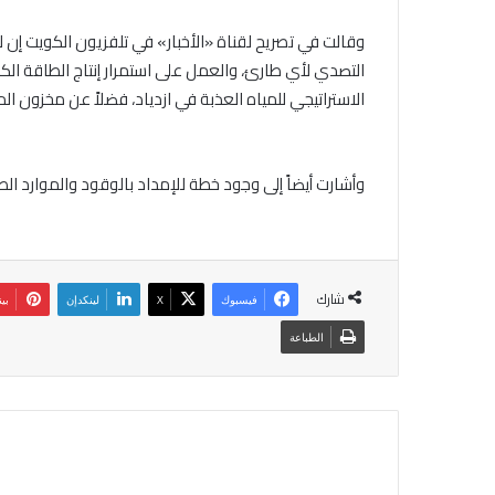
وقالت في تصريح لقناة «الأخبار» في تلفزيون الكويت إن
التصدي لأي طارئ، والعمل على استمرار إنتاج الطاقة الكه
الاستراتيجي للمياه العذبة في ازدياد، فضلاً عن مخزون الم
وأشارت أيضاً إلى وجود خطة للإمداد بالوقود والموارد الطبيع
شارك
فيسبوك
‫X
لينكدإن
بي
الطباعة