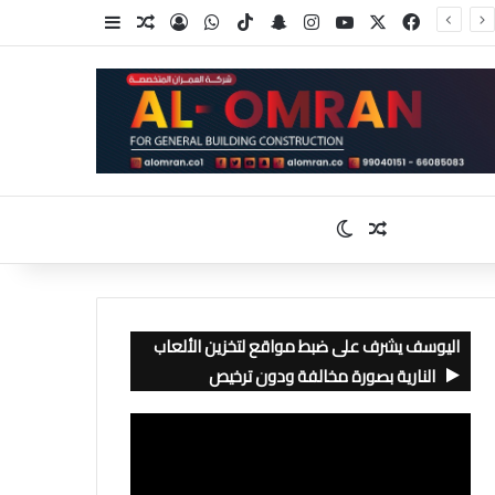
‫X
فيسبوك
‫YouTube
انستقرام
سناب تشات
‫TikTok
واتساب
تسجيل الدخول
مقال عشوائي
إضافة عمود جا
مقال عشوائي
الوضع المظلم
اليوسف يشرف على ضبط مواقع لتخزين الألعاب
النارية بصورة مخالفة ودون ترخيص
مشغل
الفيديو