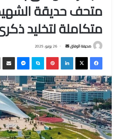
متحف حديقة الشهيد.
متكاملة لتخليد ذكر
أرسل
صحيفة الوفاق
26 يونيو، 2025
بريدا
فيسبوك
‫X
لينكدإن
بينتيريست
سكايب
ماسنجر
مشاركة
إلكترونيا