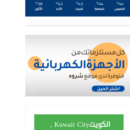
38
42
43
44
44
℃
℃
℃
℃
℃
الخميس
الجمعة
السبت
الأحد
الأثنين