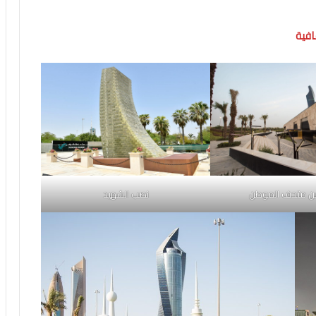
افية
نصب الشهيد
ن متحف الموطن