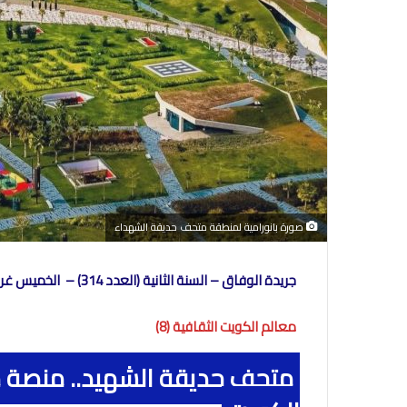
صورة بانورامية لمنطقة متحف حديقة الشهداء
جريدة الوفاق – السنة الثانية (العدد 314) – الخميس غرة محرم 1447هجري- 26 يونيو 2025
معالم الكويت الثقافية (8)
متحف حديقة الشهيد.. منصة م