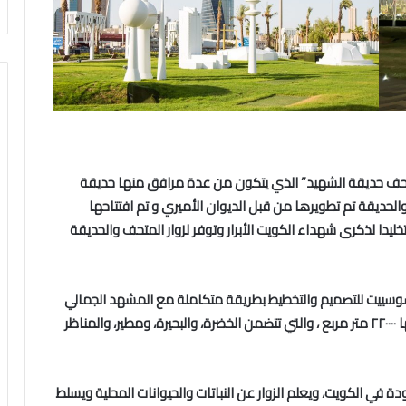
تحف حديقة الشهيد” الذي يتكون من عدة مرافق منها حديقة
يقة تم تطويرها من قبل الديوان الأميري و تم افتتاحها
خليدا لذكرى شهداء الكويت الأبرار وتوفر لزوار المتحف والحديقة
سييت للتصميم والتخطيط بطريقة متكاملة مع المشهد الجمالي
البسيط و المستدام بيئيا للحديقة الخلابة التي تبلغ مساحتها ٢٢٠٠٠٠ متر مربع ، والتي تتضمن الخضرة، والبحيرة، ومطير، والمناظر
ة في الكويت، ويعلم الزوار عن النباتات والحيوانات المحلية ويسلط