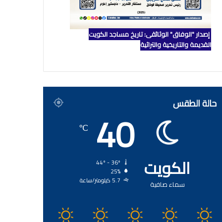
إصدار "الوفاق" الوثائقي: تاريخ مساجد الكويت
القديمة والتاريخية والتراثية
حالة الطقس
40
℃
الكويت
44º - 36º
25%
5.7 كيلومتر/ساعة
سماء صافية