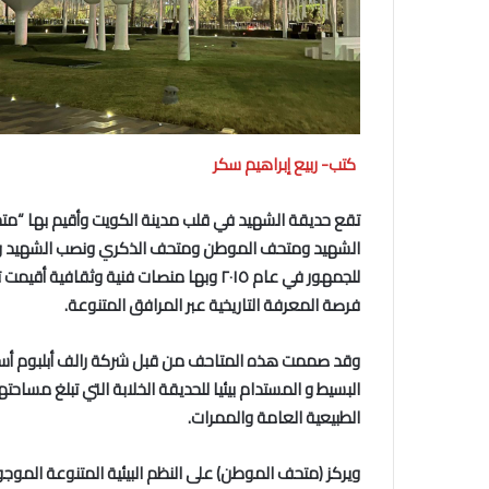
كتب- ربيع إبراهيم سكر
تقع حديقة الشهيد في قلب مدينة الكويت وأقيم بها “م
الشهيد ومتحف الموطن ومتحف الذكري ونصب الشهيد والحد
للجمهور في عام
۲۰۱
٥ وبها منصات فنية وثقافية أقيمت ت
فرصة المعرفة التاريخية عبر المرافق المتنوعة.
وقد صممت هذه المتاحف من قبل شركة رالف أبلبوم أسو
الطبيعية العامة والممرات.
ويركز (متحف الموطن) على النظم البيئية المتنوعة الموجود