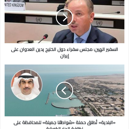
الهين:
مجلس
سفراء
دول
الخليج
يدين
العدوان
على
إيران
السفير الهين: مجلس سفراء دول الخليج يدين العدوان على
إيران
«البلدية»
تُطلق
حملة
«شواطئنا
جميلة»
للمحافظة
على
نظافة
الجزر
الكويتية
«البلدية» تُطلق حملة «شواطئنا جميلة» للمحافظة على
نظافة الجزر الكويتية