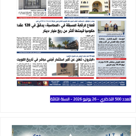
العدد 500 التذكاري - 26 يوليو 2026 - السنة الثالثة