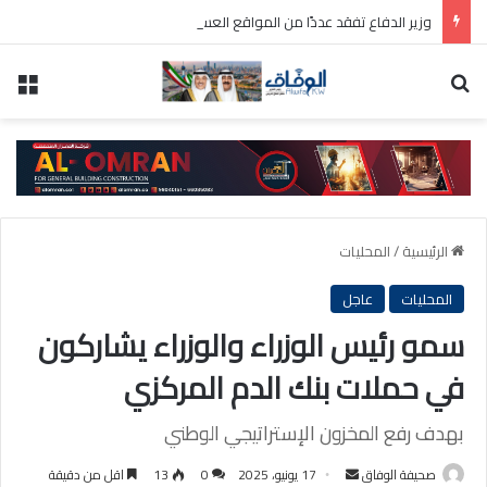
وزير الدفاع تفقد عددًا من المواقع العسكرية واطلع على سير العمل ومستوى الجاهزية
بحث عن
الق
الرئيسية
/
المحليات
المحليات
عاجل
سمو رئيس الوزراء والوزراء يشاركون
في حملات بنك الدم المركزي
بهدف رفع المخزون الإستراتيجي الوطني
أرسل
صحيفة الوفاق
17 يونيو، 2025
0
13
اقل من دقيقة