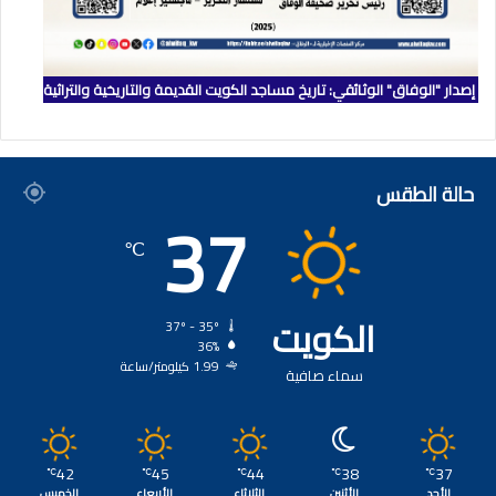
إصدار "الوفاق" الوثائقي: تاريخ مساجد الكويت القديمة والتاريخية والتراثية
حالة الطقس
37
℃
الكويت
37º - 35º
36%
1.99 كيلومتر/ساعة
سماء صافية
42
45
44
38
37
℃
℃
℃
℃
℃
الأحد
الأثنين
الثلاثاء
الأربعاء
الخميس