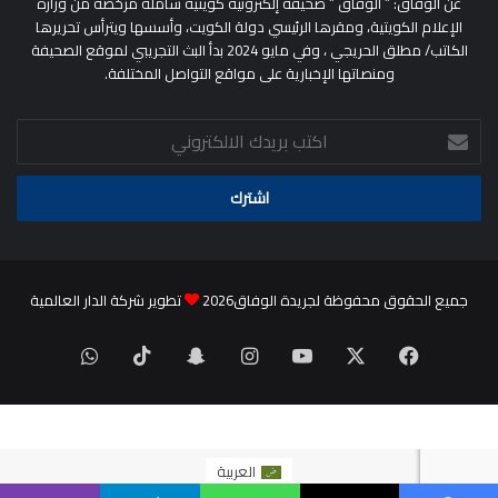
عن الوفاق: ” الوفاق ” صحيفة إلكترونية كويتية شاملة مرخصة من وزارة
الإعلام الكويتية، ومقرها الرئيسي دولة الكويت، وأسسها ويترأس تحريرها
الكاتب/ مطلق الحريجي ، وفي مايو 2024 بدأ البث التجريبي لموقع الصحيفة
ومنصاتها الإخبارية على مواقع التواصل المختلفة.
اكتب
بريدك
الالكتروني
جميع الحقوق محفوظة لجريدة الوفاق2026
تطوير شركة الدار العالمية
‫X
فيسبوك
‫YouTube
انستقرام
سناب
‫TikTok
واتساب
تشات
العربية