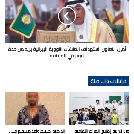
استهداف
المنشآت
النووية
الإيرانية
يزيد
من
حدة
التوتر
أمين التعاون: استهداف المنشآت النووية الإيرانية يزيد من حدة
في
التوتر في المنطقة
المنطقة
مقالات ذات صلة
وزير التربية: إطلاق المراكز الثقافية
الداخلية: ضـبـط وافد مـتـهـم فـي