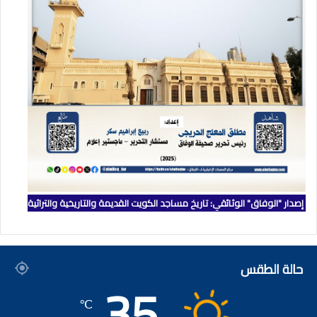
إصدار "الوفاق" الوثائقي: تاريخ مساجد الكويت القديمة والتاريخية والتراثية
حالة الطقس
35
℃