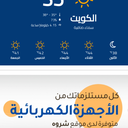
الكويت
38º - 35º
73%
4.15 كيلومتر/ساعة
سماء صافية
41
42
44
44
38
℃
℃
℃
℃
℃
الأثنين
الثلاثاء
الأربعاء
الخميس
الجمعة