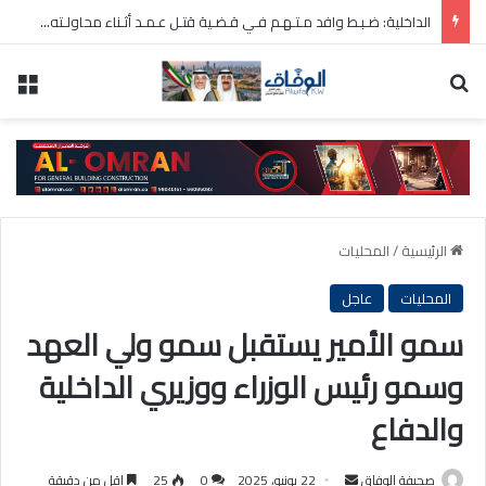
الداخلية: ضـبـط وافد مـتـهـم فـي قـضـية قتـل عـمـد أثـناء محاولـته الهروب مـن البلاد
بحث عن
الق
الرئيسية
/
المحليات
المحليات
عاجل
سمو الأمير يستقبل سمو ولي العهد
وسمو رئيس الوزراء ووزيري الداخلية
والدفاع
أرسل
صحيفة الوفاق
22 يونيو، 2025
0
25
اقل من دقيقة