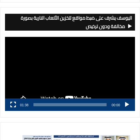
اليوسف يشرف على ضبط مواقع لتخزين الألعاب النارية بصورة
مخالفة ودون ترخيص
مشغل
الفيديو
01:38
00:00