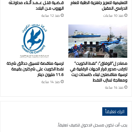
التعليمية لتعزيز جاهزية الطلبة للعام
قـضـية قتـل عـمـد أثـناء محاولـته
الدراسي المقبل
الهروب مـن البلاد
منذ 10 ساعات
منذ 12 ساعة
مصادر ل”الوفاق”: “نفط الكويت”
ترسية مناقصة تنسيق حدائق شركة
تترقب صدور قرار الجهات الرقابية في
نفط الكويت على شركتين بقيمة
ترسية مناقصتين لبناء كاسحات زيت
11.6 مليون دينار
ومعالجة تسرّب النفط
منذ 14 ساعة
منذ 14 ساعة
اترك تعليقاً
يجب أنت تكون
مسجل الدخول
لتضيف تعليقاً.