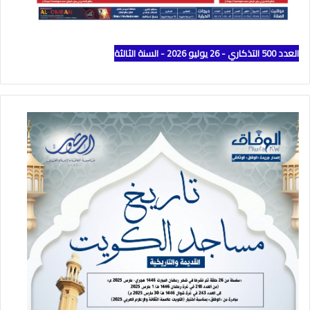
العدد 500 التذكاري - 26 يوليو 2026 - السنة الثالثة