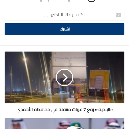
اكتب
بريدك
الالكتروني
«البلدية»:
رفع
7
عربات
متنقلة
في
محافظة
الأحمدي
«البلدية»: رفع 7 عربات متنقلة في محافظة الأحمدي
أمين
التعاون: