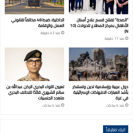
“الصحة” تفتتح قسم علاج أسنان
الداخلية: ضبط 48 مخالفاً لقانوني
الأطفال بمركز المطلاع للحوادث (10
العمل والإقامة
N)
منذ 43 دقيقة
منذ 17 دقيقة
دول عربية وإسلامية تدين وتستنكر
تعيين اللواء البحري الركن عبدالله بن
بأشد العبارات الانتهاكات الإسرائيلية
سالم الشهري قائدًا للتحالف البحري
في غزة
متعدد الجنسيات
منذ 4 ساعات
منذ 4 ساعات
اترك تعليقاً