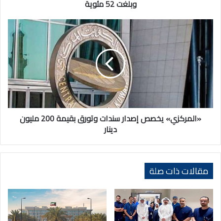
52
وبلغت 52 مئوية
مئوية
«المركزي»
يخصص
إصدار
سندات
وتورق
بقيمة
200
مليون
دينار
«المركزي» يخصص إصدار سندات وتورق بقيمة 200 مليون
دينار
مقالات ذات صلة