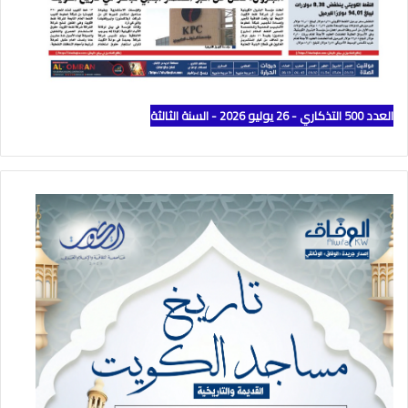
العدد 500 التذكاري - 26 يوليو 2026 - السنة الثالثة