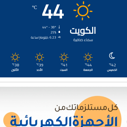
44
℃
الكويت
44º - 38º
25%
6.23 كيلومتر/ساعة
سماء صافية
38
39
41
44
42
℃
℃
℃
℃
℃
الخميس
الجمعة
السبت
الأحد
الأثنين