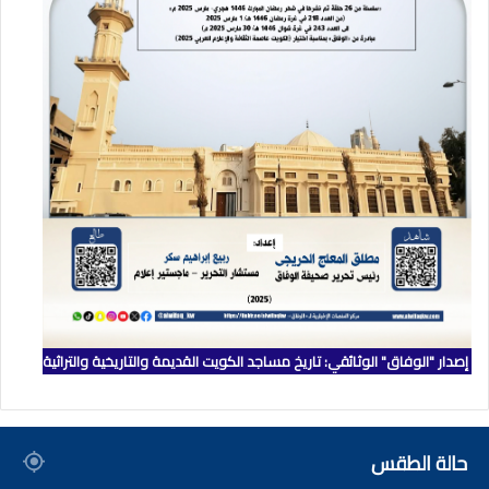
إصدار "الوفاق" الوثائقي: تاريخ مساجد الكويت القديمة والتاريخية والتراثية
حالة الطقس