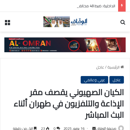
الداخلية: ضبط 48 مخالفاً لقانوني العمل والإقامة
بحث عن
الق
الرئيسية
/
عاجل
عاجل
عربي وعالمي
الكيان الصهيوني يقصف مقر
الإذاعة والتلفزيون في طهران أثناء
البث المباشر
أرسل
صحيفة الوفاق
16 يونيو، 2025
0
23
اقل من دقيقة