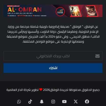
عن الوفاق: ” الوفاق ” صحيفة إلكترونية كويتية شاملة مرخصة من وزارة
الإعلام الكويتية، ومقرها الرئيسي دولة الكويت، وأسسها ويترأس تحريرها
الكاتب/ مطلق الحريجي ، وفي مايو 2024 بدأ البث التجريبي لموقع الصحيفة
ومنصاتها الإخبارية على مواقع التواصل المختلفة.
اكتب
بريدك
الالكتروني
جميع الحقوق محفوظة لجريدة الوفاق2026
تطوير شركة الدار العالمية
‫X
فيسبوك
‫YouTube
انستقرام
سناب
‫TikTok
واتساب