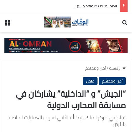
الداخلية: ضـبـط وافد مـتـهـم فـي قـضـية قتـل عـمـد أثـناء محاولـته الهروب مـن البلاد
بحث عن
الق
الرئيسية
/
أمن ومحاكم
أمن ومحاكم
عاجل
“الجيش” و “الداخلية” يشاركان في
مسابقة المحارب الدولية
تقام في مركز الملك عبدالله الثاني لتدريب العمليات الخاصة
بالأردن