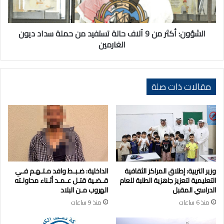
تستفيد
من
حملة
سداد
الشؤون: أكثر من 9 آلاف حالة تستفيد من حملة سداد ديون
ديون
الغارمين
الغارمين
مقالات ذات صلة
وزير التربية: إطلاق المراكز الثقافية
الداخلية: ضـبـط وافد مـتـهـم فـي
التعليمية لتعزيز جاهزية الطلبة للعام
قـضـية قتـل عـمـد أثـناء محاولـته
الدراسي المقبل
الهروب مـن البلاد
منذ 6 ساعات
منذ 9 ساعات