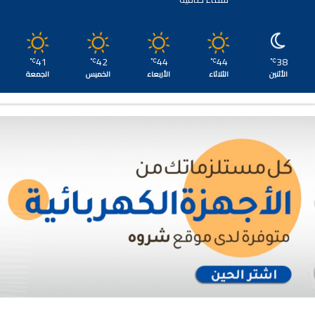
41
42
44
44
38
℃
℃
℃
℃
℃
الأثنين
الثلاثاء
الأربعاء
الخميس
الجمعة