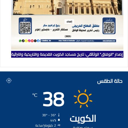
إصدار "الوفاق" الوثائقي: تاريخ مساجد الكويت القديمة والتاريخية والتراثية
حالة الطقس
38
℃
الكويت
38º - 36º
44%
2 كيلومتر/ساعة
سماء صافية