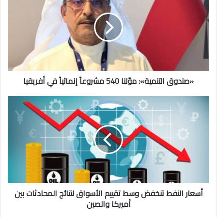
موّلنا
540
مشروعاً
إنمائياً
في
أفريقيا
«صندوق التنمية»: موّلنا 540 مشروعاً إنمائياً في أفريقيا
أسعار
النفط
تنخفض
وسط
تقييم
الأسواق
لنتائج
المحادثات
بين
أميركا
أسعار النفط تنخفض وسط تقييم الأسواق لنتائج المحادثات بين
والصين
أميركا والصين