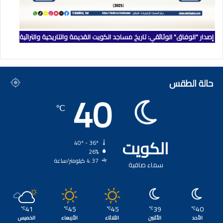
إصدار "الوفاق" الوثائقي: تاريخ مساجد الكويت القديمة والتاريخية والتراثية
حالة الطقس
40
℃
الكويت
40º - 36º
26%
4.37 كيلومتر/ساعة
سماء صافية
41
45
45
39
40
℃
℃
℃
℃
℃
الأحد
الأثنين
الثلاثاء
الأربعاء
الخميس