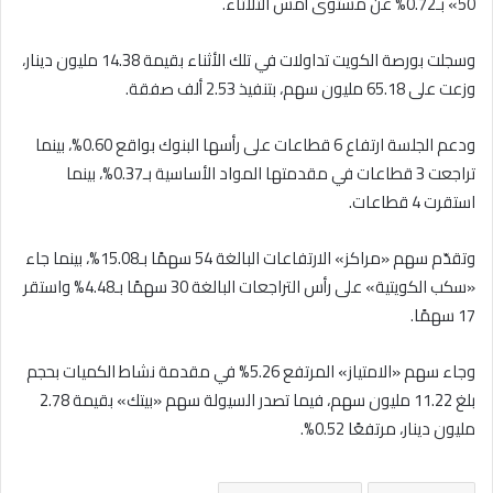
50» بـ0.72% عن مستوى أمس الثلاثاء.
وسجلت بورصة الكويت تداولات في تلك الأثناء بقيمة 14.38 مليون دينار،
وزعت على 65.18 مليون سهم، بتنفيذ 2.53 ألف صفقة.
ودعم الجلسة ارتفاع 6 قطاعات على رأسها البنوك بواقع 0.60%، بينما
تراجعت 3 قطاعات في مقدمتها المواد الأساسية بـ0.37%، بينما
استقرت 4 قطاعات.
وتقدّم سهم «مراكز» الارتفاعات البالغة 54 سهمًا بـ15.08%، بينما جاء
«سكب الكويتية» على رأس التراجعات البالغة 30 سهمًا بـ4.48% واستقر
17 سهمًا.
وجاء سهم «الامتياز» المرتفع 5.26% في مقدمة نشاط الكميات بحجم
بلغ 11.22 مليون سهم، فيما تصدر السيولة سهم «بيتك» بقيمة 2.78
مليون دينار، مرتفعًا 0.52%.