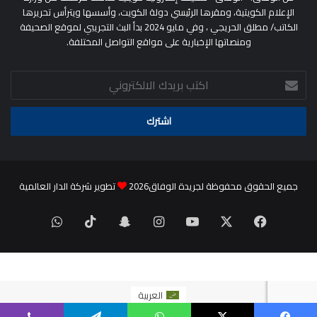
الإعلام الكويتية، ومقرها الرئيسي دولة الكويت، وأسسها ويترأس تحريرها
الكاتب/ مطلق الحريجي ، وفي مايو 2024 بدأ البث التجريبي لموقع الصحيفة
ومنصاتها الإخبارية على مواقع التواصل المختلفة.
اكتب
بريدك
الالكتروني
جميع الحقوق محفوظة لجريدة الوفاق2026
تطوير شركة الدار العالمية
‫X
فيسبوك
‫YouTube
انستقرام
سناب
‫TikTok
واتساب
تشات
العربية