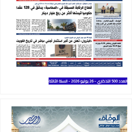
العدد 500 التذكاري - 26 يوليو 2026 - السنة الثالثة