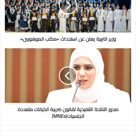
استحداث
«مكتب
الموهوبين»
وزير التربية يعلن عن استحداث «مكتب الموهوبين»
صدور
اللائحة
التنفيذية
لقانون
ضريبة
الكيانات
متعددة
الجنسيات(MNEs)
صدور اللائحة التنفيذية لقانون ضريبة الكيانات متعددة
الجنسيات(MNEs)