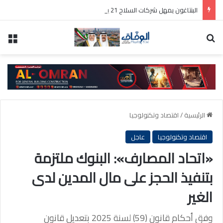
البنتاغون يمهل شركات السلاح 21 يوماً لتسريع الإنتاج وسط تراجع المخزونات
بحث عن
الق
الرئيسية
/
اقتصاد وتكنولوجيا
اقتصاد وتكنولوجيا
عاجل
«اتحاد المصارف»: البنوك ملتزمة
بتنفيذ الحجز على مال المدين لدى
الغير
وفق أحكام قانون (59) لسنة 2025 بتعديل قانون