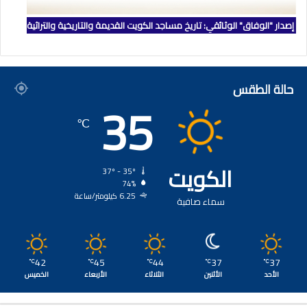
إصدار "الوفاق" الوثائقي: تاريخ مساجد الكويت القديمة والتاريخية والتراثية
حالة الطقس
35
℃
الكويت
37º - 35º
74%
6.25 كيلومتر/ساعة
سماء صافية
42
45
44
37
37
℃
℃
℃
℃
℃
الأحد
الأثنين
الثلاثاء
الأربعاء
الخميس