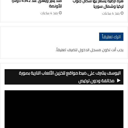
منذ يناير ويغلق عند 4342 دولارا
هزة أرضية يشعر بها سكان جنوب
للأونصة
تركيا وشمال سوريا
منذ 4 ساعات
منذ 4 ساعات
اترك تعليقاً
يجب أنت تكون
مسجل الدخول
لتضيف تعليقاً.
اليوسف يشرف على ضبط مواقع لتخزين الألعاب النارية بصورة
مخالفة ودون ترخيص
مشغل
الفيديو