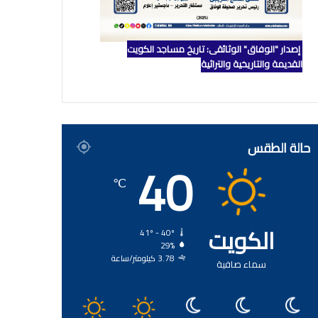
إصدار "الوفاق" الوثائقي: تاريخ مساجد الكويت
القديمة والتاريخية والتراثية
حالة الطقس
40
℃
الكويت
41º - 40º
29%
3.78 كيلومتر/ساعة
سماء صافية