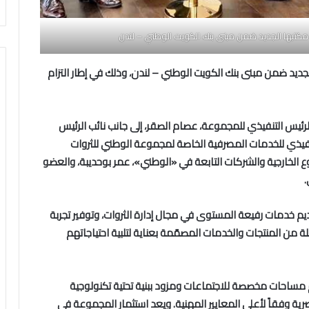
مكتبها الجديد ضمن مبنى بنك الكويت الوطني – لندن
جديد ضمن مبنى بنك الكويت الوطني – لندن، وذلك في إطار التزام
رئيس التنفيذي للمجموعة، عصام الصقر، إلى جانب نائب الرئيس
لتنفيذي للخدمات المصرفية الخاصة لمجموعة الوطني للثروات
 الخارجية والشركات التابعة في «الوطني»، عمر بوحديبة، والعضو
.
ديم خدمات رفيعة المستوى في مجال إدارة الثروات، وتوفير تجربة
من المنتجات والخدمات المصمّمة بعناية لتلبية احتياجاتهم
مساحات مخصصة للاجتماعات ومزود ببنية تحتية تكنولوجية
ية وفقاً لأعلى المعايير المهنية. ويعد استثمار المجموعة في