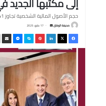
إلى مكتبها الجديد في
حجم الأصول المالية الشخصية تجاوز 41 مليار دولار بنهاية 2024
أرسل
صحيفة الوفاق
17 مايو، 2025
بريدا
فيسبوك
‫X
لينكدإن
بينتيريست
سكايب
ماسنجر
مشاركة
إلكترونيا