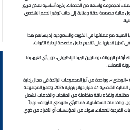
عملاء لمجموعة واسعة من الخدمات، ركيزة أساسية تمكن فريق
 مالية مصممة بدقة وعناية، إلى جانب توفير الدعم الشخصي
ية.
ها المتينة مع عملائها في الكويت والسعودية، إذ يساهم هذا
 تعزيز قدرتها على تقديم حلول مخصصة لإدارة الثروات.
أرقام الهواتف وعناوين البريد الإلكتروني، دون أي تغيير، بما
ونة للعملاء.
«الوطني»، وواحدة من أبرز المجموعات الرائدة في مجال إدارة
الثروات على مستوى الشرق الأوسط، إذ تجاوز حجم الأصول المالية الشخصية 41 مليار دولار بنهاية 2024. وتتميز المجموعة
صمتها الجغرافية التي تمتد عبر 9 مدن في 5 دول مختلفة، وتقدّم باقة متكاملة من المنتجات والخدمات، تشمل
ل، والخدمات الاستشارية. كما تتبنّي «الوطني للثروات» نهجاً
طلبات الفردية للعملاء، سواء من المؤسسات أو الأفراد من ذوي