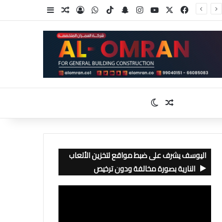
‫X
فيسبوك
‫YouTube
انستقرام
سناب تشات
‫TikTok
واتساب
تسجيل الدخول
مقال عشوائي
إضافة عمود جا
مقال عشوائي
الوضع المظلم
اليوسف يشرف على ضبط مواقع لتخزين الألعاب
النارية بصورة مخالفة ودون ترخيص
مشغل
الفيديو