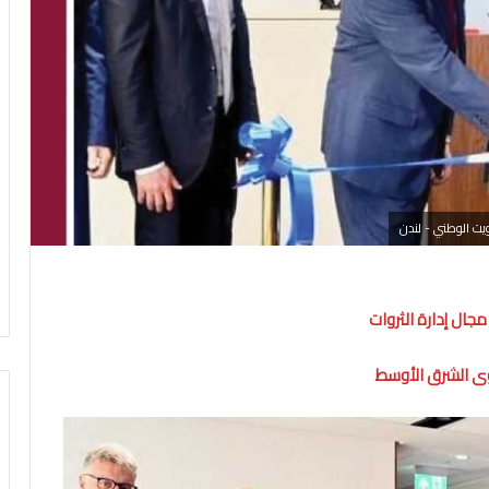
يت الوطني - لندن
جال إدارة الثروات
وى الشرق الأوسط