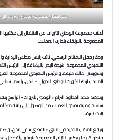
حفل انتقال مجموعة الوطني للثروات إلى 
أعلنت مجموعة الوطني للثروات عن الانتقال إلى مكتبها ال
المجموعة بالارتقاء بتجارب العملاء.
وحضر حفل الافتتاح الرسمي، نائب رئيس مجلس الإدارة وال
التنفيذي للمجموعة، شيخة البحر، بالإضافة إلى الرئيس ا
وسويسرا، مالك خليفة، والرئيس التنفيذي لمجموعة الفروع
المنتدب لبنك الكويت الوطني الدولي – لندن، باسم بستاني
وتجسّد هذه الخطوة التزام «الوطني للثروات» الراسخ بتق
سلسة ومرنة تمكن العملاء من الوصول إلى باقة متكاملة 
المتطورة.
ويقع المكتب الجديد في مبنى «الوطني» في لندن، ويضم 
متطورة، بما يعكس التزام المجموعة بتوفير بيئة عمل عصر