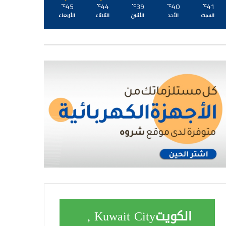
45
44
39
40
41
℃
℃
℃
℃
℃
السبت
الأحد
الأثنين
الثلاثاء
الأربعاء