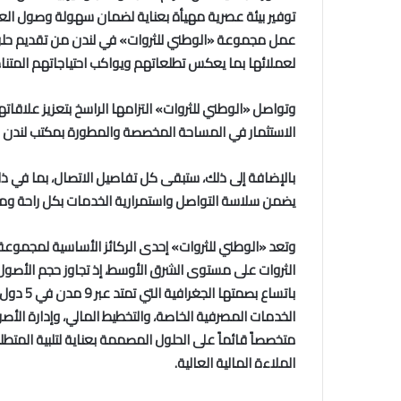
توفير بيئة عصرية مهيأة بعناية لضمان سهولة وصول ال
عمل مجموعة «الوطني للثروات» في لندن من تقديم حلول
لعملائها بما يعكس تطلعاتهم ويواكب احتياجاتهم المتنام
وتواصل «الوطني للثروات» التزامها الراسخ بتعزيز علاقات
الاستثمار في المساحة المخصصة والمطورة بمكتب لندن في
بالإضافة إلى ذلك، ستبقى كل تفاصيل الاتصال، بما في ذلك 
يضمن سلاسة التواصل واستمرارية الخدمات بكل راحة ومر
وتعد «الوطني للثروات» إحدى الركائز الأساسية لمجموعة 
باتساع ب
الخدمات المصرفية الخاصة، والتخطيط المالي، وإدارة الأصو
متخصصاً قائماً على الحلول المصممة بعناية لتلبية المت
الملاءة المالية العالية.