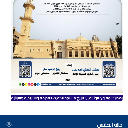
إصدار "الوفاق" الوثائقي: تاريخ مساجد الكويت القديمة والتاريخية والتراثية
حالة الطقس