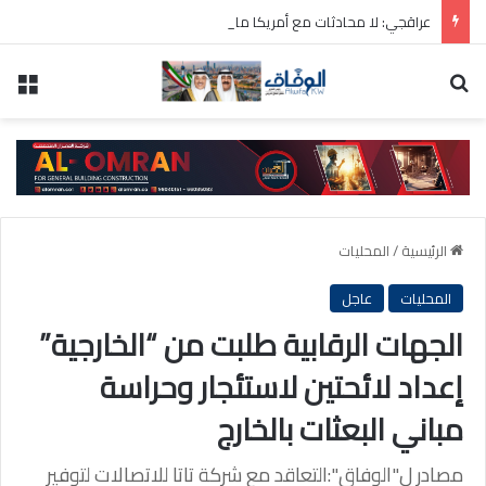
عراقجي: لا محادثات مع أمريكا ما دامت تنتهك الاتفاق المؤقت
بحث عن
الق
الرئيسية
/
المحليات
المحليات
عاجل
الجهات الرقابية طلبت من “الخارجية”
إعداد لائحتين لاستئجار وحراسة
مباني البعثات بالخارج
مصادر ل"الوفاق":التعاقد مع شركة تاتا للاتصالات لتوفير