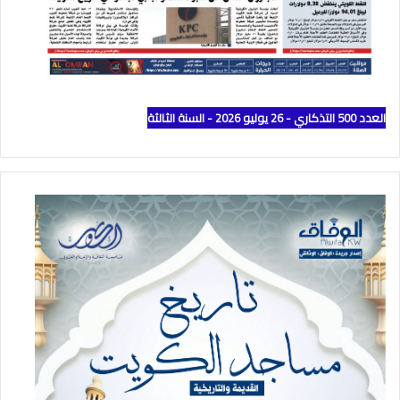
العدد 500 التذكاري - 26 يوليو 2026 - السنة الثالثة