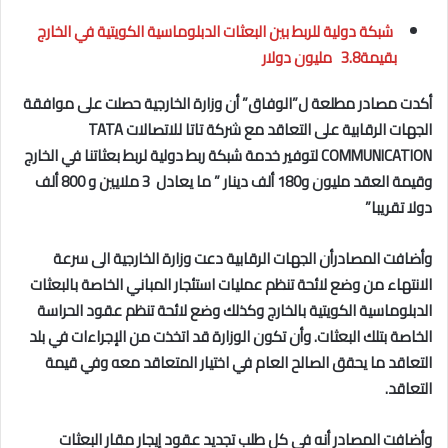
شبكة دولية للربط بين البعثات الدبلوماسية الكويتية في الخارج
بقيمة3.8 مليون دولار
أكدت مصادر مطلعة ل”الوفاق” أن وزارة الخارجية حصلت على موافقة
الجهات الرقابية على
التعاقد مع شركة تاتا للاتصالات
TATA
COMMUNICATION
لتوفير خدمة شبكة ربط دولية لربط بعثاتنا في الخارج
وقيمة العقد مليون و180 ألف دينار ” ما يعادل 3 ملايين و 800 ألف
دولا تقريبا”
وأضافت المصادر
أن الجهات الرقابية دعت وزارة الخارجية الى
سرعة
الانتهاء من وضع لائحة تنظم عمليات استئجار المباني الخاصة بالبعثات
الدبلوماسية الكويتية بالخارج وكذلك وضع لائحة تنظم عقود الحراسة
الخاصة بتلك البعثات.
و
أن تكون الوزارة قد اتخذت من الإجراءات في بلد
التعاقد ما يحقق الصالح العام في اختيار المتعاقد معه وفي قيمة
التعاقد.
وأضافت المصادر أنه في كل طلب تجديد عقود إيجار مقار البعثات