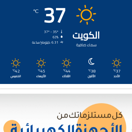
37
℃
الكويت
37º - 35º
63%
6.31 كيلومتر/ساعة
سماء صافية
42
45
44
38
37
℃
℃
℃
℃
℃
الأحد
الأثنين
الثلاثاء
الأربعاء
الخميس