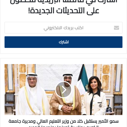
على التحديثات الجديدة!
اكتب
بريدك
الالكتروني
سمو
الأمير
يستقبل
كلا
من
وزير
التعليم
العالي
ومديرة
جامعة
سمو الأمير يستقبل كلا من وزير التعليم العالي ومديرة جامعة
الكويت