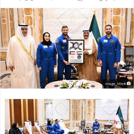
بريدا
إلكترونيا
#image_title