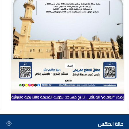
إصدار "الوفاق" الوثائقي: تاريخ مساجد الكويت القديمة والتاريخية والتراثية
حالة الطقس