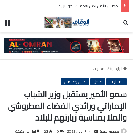
مجلس الأمن يدين هجمات الحوثيين على السعودية والسفن التجارية
بحث عن
الق
الرئيسية
/
المحليات
المحليات
عاجل
عربي وعالمي
سمو الأمير يستقبل وزير الشباب
الإماراتي ورائدي الفضاء المطروشي
والملا بمناسبة زيارتهم للبلاد
أرسل
صحيفة الوفاق
7 أبريل، 2025
0
23
اقل من دقيقة