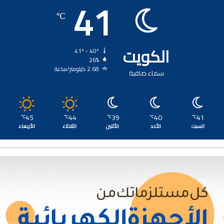
41
℃
الكويت
41º - 40º
26%
2.68 كيلومتر/ساعة
سماء صافية
45
44
39
40
41
℃
℃
℃
℃
℃
السبت
الأحد
الأثنين
الثلاثاء
الأربعاء