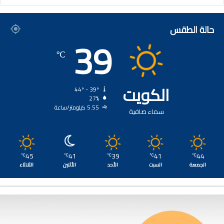
حالة الطقس
39
℃
الكويت
44º - 39º
27%
5.55 كيلومتر/ساعة
سماء صافية
45
41
39
41
44
℃
℃
℃
℃
℃
الجمعة
السبت
الأحد
الأثنين
الثلاثاء