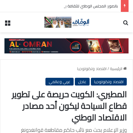
بالصور: المجلس الوطني للثقافة يطلق فعاليات «نادي المبدعين» للأطفال ضمن مهرجان «صيفي ثقافي 18»
بحث عن
الق
الرئيسية
/
اقتصاد وتكنولوجيا
اقتصاد وتكنولوجيا
عاجل
عربي وعالمي
المطيري: الكويت حريصة على تطوير
قطاع السياحة ليكون أحد مصادر
الاقتصاد الوطني
وزير الإعلام بحث مع نائب حاكم مقاطعة قوانغدونغ