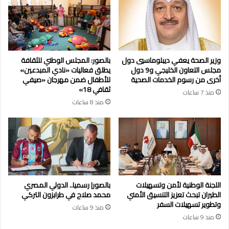
وزير الصحة يعفي ديبلوماسيي دول
بالصور: المجلس الوطني للثقافة
مجلس التعاون الخليجي و9 دول
يطلق فعاليات «نادي المبدعين»
أخرى من رسوم الخدمات الصحية
للأطفال ضمن مهرجان «صيفي
ثقافي 18»
منذ 7 ساعات
منذ 8 ساعات
اللجنة الوطنية لأمن وتسهيلات
بالصور| رسميا.. الدولي المصري
الطيران تبحث تعزيز التنسيق الأمني
محمد صلاح في طرابزون التركي
وتطوير تسهيلات السفر
منذ 9 ساعات
منذ 9 ساعات