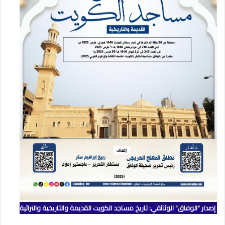
إصدار "الوفاق" الوثائقي: تاريخ مساجد الكويت القديمة والتاريخية والتراثية