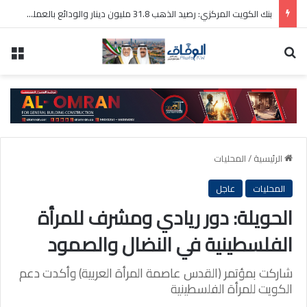
بنك الكويت المركزي: رصيد الذهب 31.8 مليون دينار والودائع بالعملة الأجنبية 9 مليارات دينار
بحث عن
الق
الرئيسية
/
المحليات
المحليات
عاجل
الحويلة: دور ريادي ومشرف للمرأة
الفلسطينية في النضال والصمود
شاركت بمؤتمر (القدس عاصمة المرأة العربية) وأكدت دعم
الكويت للمرأة الفلسطينية