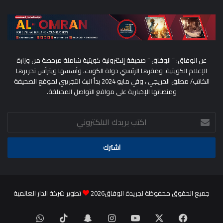
عن الوفاق: ” الوفاق ” صحيفة إلكترونية كويتية شاملة مرخصة من وزارة
الإعلام الكويتية، ومقرها الرئيسي دولة الكويت، وأسسها ويترأس تحريرها
الكاتب/ مطلق الحريجي ، وفي مايو 2024 بدأ البث التجريبي لموقع الصحيفة
ومنصاتها الإخبارية على مواقع التواصل المختلفة.
اكتب
بريدك
الالكتروني
جميع الحقوق محفوظة لجريدة الوفاق2026
تطوير شركة الدار العالمية
‫X
فيسبوك
‫YouTube
انستقرام
سناب
‫TikTok
واتساب