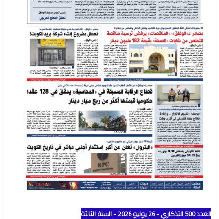
العدد 500 التذكاري - 26 يوليو 2026 - السنة الثالثة