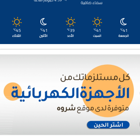
4.59 كيلومتر/ساعة
سماء صافية
45
41
39
41
41
℃
℃
℃
℃
℃
الجمعة
السبت
الأحد
الأثنين
الثلاثاء