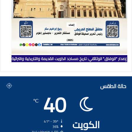
إصدار "الوفاق" الوثائقي: تاريخ مساجد الكويت القديمة والتاريخية والتراثية
حالة الطقس
40
℃
الكويت
41º - 39º
36%