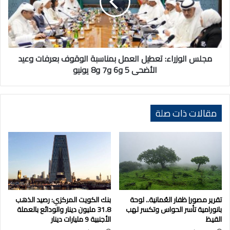
بمناسبة
الوقوف
بعرفات
وعيد
الأضحى
5
مجلس الوزراء: تعطيل العمل بمناسبة الوقوف بعرفات وعيد
و6
الأضحى 5 و6 و7 و8 يونيو
و7
و8
يونيو
مقالات ذات صلة
تقرير مصور| ظفار العُمانية.. لوحة
بنك الكويت المركزي: رصيد الذهب
بانورامية تأسر الحواس وتكسر لهب
31.8 مليون دينار والودائع بالعملة
القيظ
الأجنبية 9 مليارات دينار