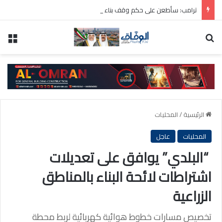
ترامب: سأطعن على حكم وقف بناء قاعة الاحتفالات بالبيت الأبيض
بحث عن
الق
الرئيسية
/
المحليات
المحليات
عاجل
“البلدي” يوافق على تعديلات
اشتراطات لائحة البناء بالمناطق
الزراعية
تخصيص مسارات خطوط هوائية كهربائية لربط محطة