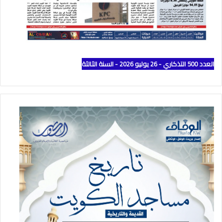
العدد 500 التذكاري - 26 يوليو 2026 - السنة الثالثة