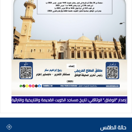
إصدار "الوفاق" الوثائقي: تاريخ مساجد الكويت القديمة والتاريخية والتراثية
حالة الطقس