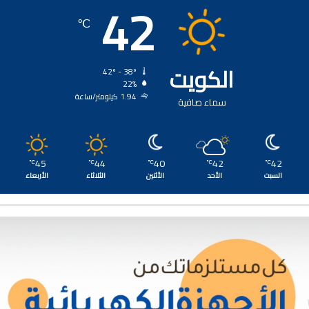
42
℃
الكويت
42º - 38º
22%
1.94 كيلومتر/ساعة
سماء صافية
45
44
40
42
42
℃
℃
℃
℃
℃
السبت
الأحد
الأثنين
الثلاثاء
الأربعاء