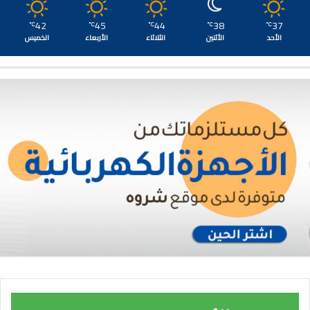
42
45
44
38
37
℃
℃
℃
℃
℃
الأحد
الأثنين
الثلاثاء
الأربعاء
الخميس