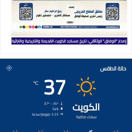
إصدار "الوفاق" الوثائقي: تاريخ مساجد الكويت القديمة والتاريخية والتراثية
حالة الطقس
37
℃
الكويت
37º - 35º
54%
3.23 كيلومتر/ساعة
سماء صافية