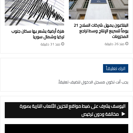
البنتاغون يمهل شركات السلاح 21
يوماً لتسريع الإنتاج وسط تراجع
هزة أرضية يشعر بها سكان جنوب
المخزونات
تركيا وشمال سوريا
منذ 26 دقيقة
منذ 31 دقيقة
اترك تعليقاً
يجب أنت تكون
مسجل الدخول
لتضيف تعليقاً.
اليوسف يشرف على ضبط مواقع لتخزين الألعاب النارية بصورة
مخالفة ودون ترخيص
مشغل