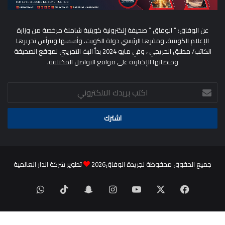
عن الوفاق: ” الوفاق ” صحيفة إلكترونية كويتية شاملة مرخصة من وزارة
الإعلام الكويتية، ومقرها الرئيسي دولة الكويت، وأسسها ويترأس تحريرها
الكاتب/ مطلق الحريجي ، وفي مايو 2024 بدأ البث التجريبي لموقع الصحيفة
ومنصاتها الإخبارية على مواقع التواصل المختلفة.
اكتب
بريدك
الالكتروني
جميع الحقوق محفوظة لجريدة الوفاق2026
تطوير شركة الدار العالمية
‫X
فيسبوك
‫YouTube
انستقرام
سناب
‫TikTok
واتساب
تشات