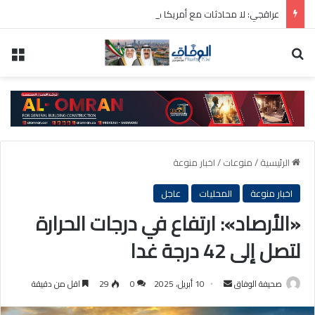
عراقجي: لا محادثات مع أمريكا ما دامت تنتهك الاتفاق المؤقت
بحث عن
الق
الرئيسية
/
منوعات
/
اخبار منوعة
اخبار منوعة
المحليات
عاجل
«الأرصاد»: ارتفاع في درجات الحرارة
لتصل إلى 42 درجة غدا
أرسل
صحيفة الوفاق
10 أبريل، 2025
0
29
اقل من دقيقة
بريدا