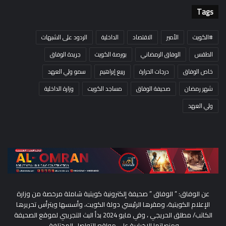
Tags
#الكويت
الأمير
الاقتصاد
الداخلية
الردود على الشبهات
الطقس
الوفاق الرمضاني
بورصة الكويت
جريدة الوفاق
خاص الوفاق
درجات الحرارة
ربيع إبراهيم
سمو ولي العهد
شهر رمضان
صحيفة الوفاق
مساجد الكويت
وزارة الداخلية
ولي العهد
عن الوفاق: ” الوفاق ” صحيفة إلكترونية كويتية شاملة مرخصة من وزارة
الإعلام الكويتية، ومقرها الرئيسي دولة الكويت، وأسسها ويترأس تحريرها
الكاتب/ مطلق الحريجي ، وفي مايو 2024 بدأ البث التجريبي لموقع الصحيفة
ومنصاتها الإخبارية على مواقع التواصل المختلفة.