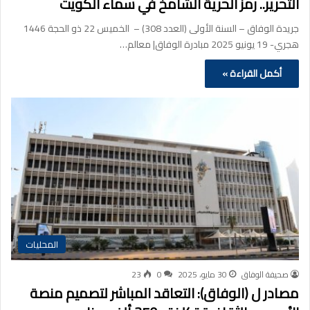
التحرير.. رمز الحرية الشامخ في سماء الكويت
جريدة الوفاق – السنة الأولى (العدد 308) – الخميس 22 ذو الحجة 1446
هجري- 19 يونيو 2025 مبادرة الوفاق| معالم…
أكمل القراءة »
المحليات
صحيفة الوفاق
30 مايو، 2025
0
23
مصادر ل (الوفاق): التعاقد المباشر لتصميم منصة