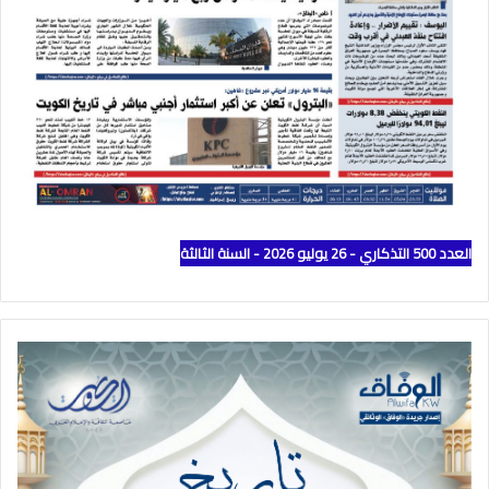
العدد 500 التذكاري - 26 يوليو 2026 - السنة الثالثة