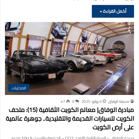
أكمل القراءة »
المحليات
صحيفة الوفاق
4 يوليو، 2025
0
47
مبادرة الوفاق| معالم الكويت الثقافية (15): متحف
الكويت للسيارات القديمة والتقليدية.. جوهرة عالمية
على أرض الكويت
جريدة الوفاق – السنة الثانية (العدد 321) – الجمعة والسبت 9 و10 محرم