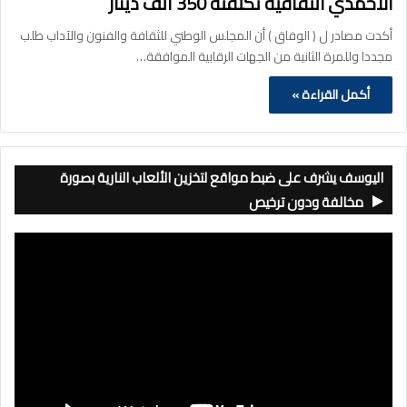
الأحمدي الثقافية تكلفته 350 ألف دينار
أكدت مصادر ل ( الوفاق ) أن المجلس الوطني للثقافة والفنون والآداب طلب
مجددا وللمرة الثانية من الجهات الرقابية الموافقة…
أكمل القراءة »
اليوسف يشرف على ضبط مواقع لتخزين الألعاب النارية بصورة
مخالفة ودون ترخيص
مشغل
الفيديو