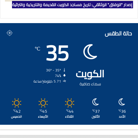
إصدار "الوفاق" الوثائقي: تاريخ مساجد الكويت القديمة والتاريخية والتراثية
حالة الطقس
35
℃
الكويت
36º - 35º
74%
5.71 كيلومتر/ساعة
سماء صافية
42
45
44
37
36
℃
℃
℃
℃
℃
الأحد
الأثنين
الثلاثاء
الأربعاء
الخميس