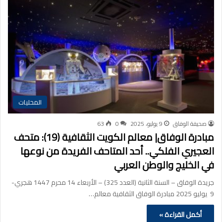
المحليات
صحيفة الوفاق
9 يوليو، 2025
0
63
مبادرة الوفاق| معالم الكويت الثقافية (19): متحف
العجيري الفلكي.. أحد المتاحف الفريدة من نوعها
في الخليج والوطن العربي
جريدة الوفاق – السنة الثانية (العدد 325) – الأربعاء 14 محرم 1447 هجري-
9 يوليو 2025 مبادرة الوفاق الثقافية معالم…
أكمل القراءة »