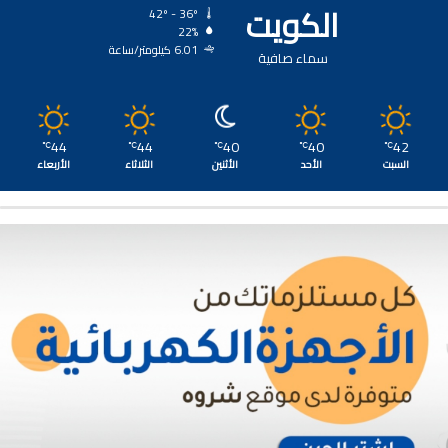
الكويت
42º - 36º
22%
6.01 كيلومتر/ساعة
سماء صافية
44
44
40
40
42
℃
℃
℃
℃
℃
السبت
الأحد
الأثنين
الثلاثاء
الأربعاء