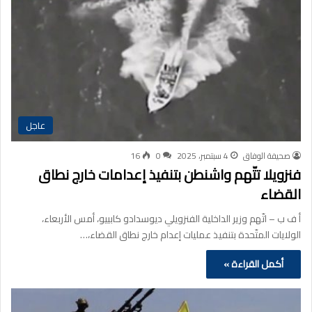
عاجل
صحيفة الوفاق
4 سبتمبر، 2025
0
16
فنزويلا تتّهم واشنطن بتنفيذ إعدامات خارج نطاق
القضاء
أ ف ب – اتّهم وزير الداخلية الفنزويلي ديوسدادو كابييو، أمس الأربعاء،
الولايات المتّحدة بتنفيذ عمليات إعدام خارج نطاق القضاء،…
أكمل القراءة »