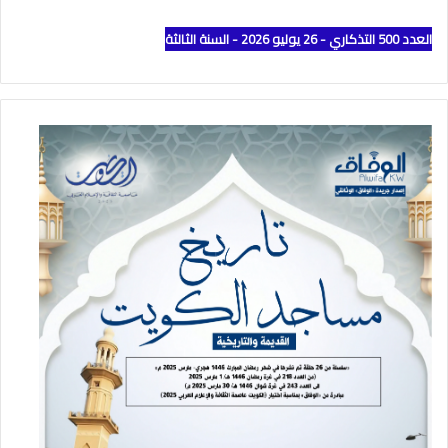
العدد 500 التذكاري - 26 يوليو 2026 - السنة الثالثة