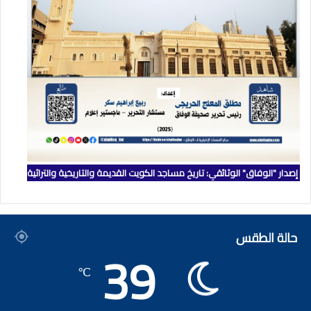
إصدار "الوفاق" الوثائقي: تاريخ مساجد الكويت القديمة والتاريخية والتراثية
حالة الطقس
39
℃