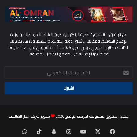
عن الوفاق: ” الوفاق ” صحيفة إلكترونية كويتية شاملة مرخصة من وزارة
الإعلام الكويتية، ومقرها الرئيسي دولة الكويت، وأسسها ويترأس تحريرها
الكاتب/ مطلق الحريجي ، وفي مايو 2024 بدأ البث التجريبي لموقع الصحيفة
ومنصاتها الإخبارية على مواقع التواصل المختلفة.
اكتب
بريدك
الالكتروني
جميع الحقوق محفوظة لجريدة الوفاق2026
تطوير شركة الدار العالمية
‫X
فيسبوك
‫YouTube
انستقرام
سناب
‫TikTok
واتساب