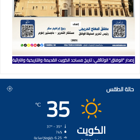
إصدار "الوفاق" الوثائقي: تاريخ مساجد الكويت القديمة والتاريخية والتراثية
حالة الطقس
35
℃
الكويت
37º - 35º
74%
6.25 كيلومتر/ساعة