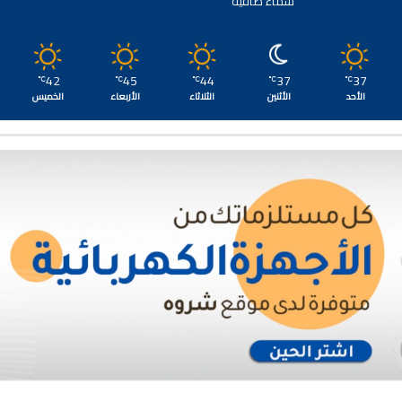
سماء صافية
42
45
44
37
37
℃
℃
℃
℃
℃
الأحد
الأثنين
الثلاثاء
الأربعاء
الخميس