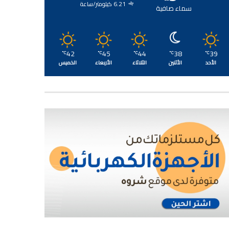
6.21 كيلومتر/ساعة
سماء صافية
42
45
44
38
39
℃
℃
℃
℃
℃
الأحد
الأثنين
الثلاثاء
الأربعاء
الخميس