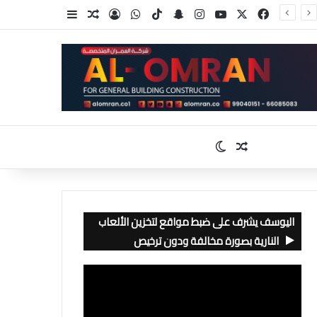
‫X
فيسبوك
‫YouTube
انستقرام
سناب تشات
‫TikTok
واتساب
تسجيل الدخول
مقال عشوائي
إضافة عمود جا
مقال عشوائي
الوضع المظلم
اليوسف يشرف على ضبط مواقع لتخزين الألعاب
النارية بصورة مخالفة ودون ترخيص
مشغل
الفيديو