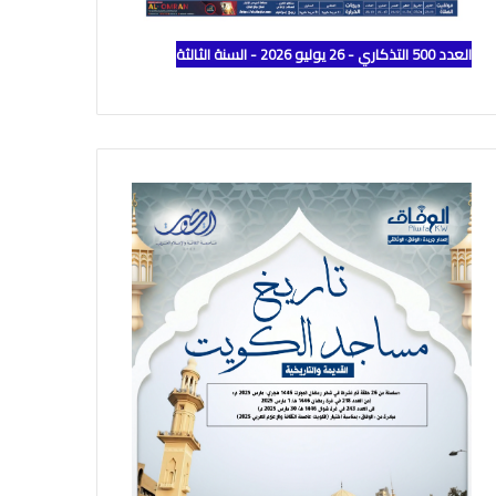
العدد 500 التذكاري - 26 يوليو 2026 - السنة الثالثة