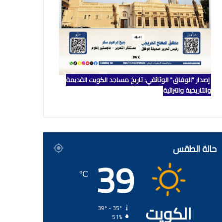
إصدار "الوفاق" الوثائقي: تاريخ مساجد الكويت القديمة
والتاريخية والتراثية
حالة الطقس
39
℃
الكويت
39º - 35º
51%