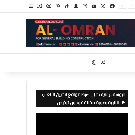
‫X
فيسبوك
‫YouTube
انستقرام
سناب تشات
‫TikTok
واتساب
تسجيل الدخول
مقال عشوائي
إضافة عمود جا
مقال عشوائي
الوضع المظلم
اليوسف يشرف على ضبط مواقع لتخزين الألعاب
النارية بصورة مخالفة ودون ترخيص
مشغل
الفيديو