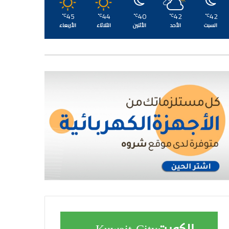
45
44
40
42
42
℃
℃
℃
℃
℃
السبت
الأحد
الأثنين
الثلاثاء
الأربعاء