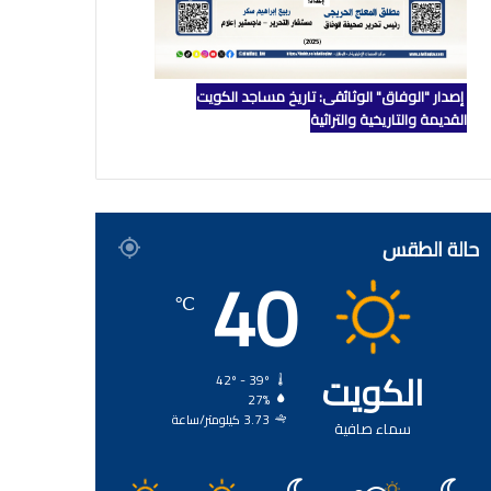
إصدار "الوفاق" الوثائقي: تاريخ مساجد الكويت
القديمة والتاريخية والتراثية
حالة الطقس
40
℃
الكويت
42º - 39º
27%
3.73 كيلومتر/ساعة
سماء صافية