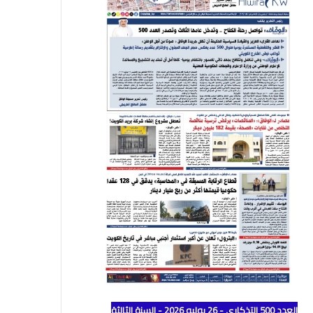
العدد 500 التذكاري - 26 يوليو 2026 - السنة الثالثة